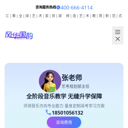
400-666-4114
咨询服务热线
汇|聚|全|球|艺|术|家|资|源
缔|造|艺|术|教|育|新|范|式
张老师
艺考规划部主任
全阶段音乐教学 无缝升学保障
评测音乐方向专业能力 量身定制适考学习方案
call
18501056132
咨询费用