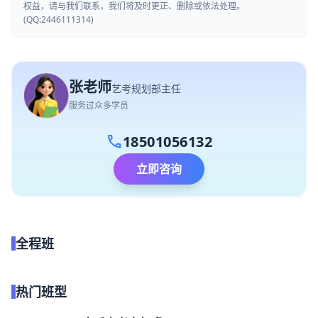
权益，请与我们联系，我们将及时更正、删除或依法处理。
(QQ:2446111314)
张老师
艺考规划部主任
服务过众多学员
call
18501056132
立即咨询
全程班
点我试听
热门班型