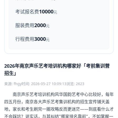
10000
考试报名费
元
2000
服装费用
元
3000
行程费用
元
2026年南京声乐艺考培训机构哪家好「考前集训营
招生」
来源: fhgy
时间: 2026-05-27 10:09:13
浏览: 2623
南京声乐艺考培训机构风华国韵艺考中心比较好，每年
四五月份，南京各大声乐艺考集训机构的招生宣传铺天盖
地，家长和考生刷完一圈攻略反而更迷茫——到底看什么才
不会踩坑？说实话，与其纠结"哪家排名靠前"，不如掌握一