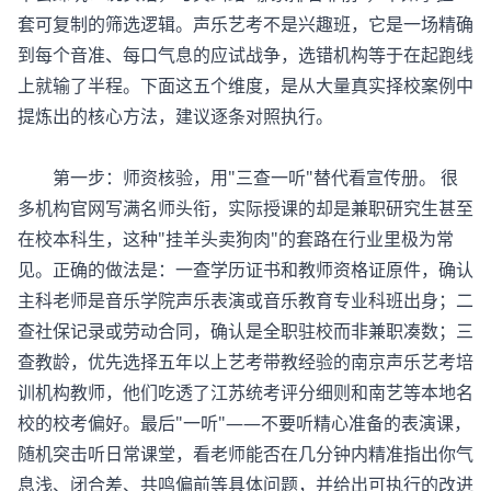
套可复制的筛选逻辑。声乐艺考不是兴趣班，它是一场精确
到每个音准、每口气息的应试战争，选错机构等于在起跑线
上就输了半程。下面这五个维度，是从大量真实择校案例中
提炼出的核心方法，建议逐条对照执行。
第一步：师资核验，用"三查一听"替代看宣传册。 很
多机构官网写满名师头衔，实际授课的却是兼职研究生甚至
在校本科生，这种"挂羊头卖狗肉"的套路在行业里极为常
见。正确的做法是：一查学历证书和教师资格证原件，确认
主科老师是音乐学院声乐表演或音乐教育专业科班出身；二
查社保记录或劳动合同，确认是全职驻校而非兼职凑数；三
查教龄，优先选择五年以上艺考带教经验的
南京声乐艺考培
训机构
教师，他们吃透了江苏统考评分细则和南艺等本地名
校的校考偏好。最后"一听"——不要听精心准备的表演课，
随机突击听日常课堂，看老师能否在几分钟内精准指出你气
息浅、闭合差、共鸣偏前等具体问题，并给出可执行的改进