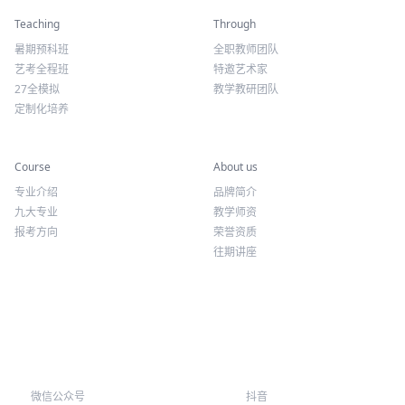
精彩活动
师资力量
Teaching
Through
暑期预科班
全职教师团队
艺考全程班
特邀艺术家
27全模拟
教学教研团队
定制化培养
专业课程
关于我们
Course
About us
专业介绍
品牌简介
九大专业
教学师资
报考方向
荣誉资质
往期讲座
微信公众号
抖音