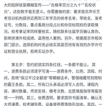
大的陷阱就是模糊宣传——"合格率百分之九十""名校状
元"，这些数字毫无意义。你需要做的是：要求南京声乐艺
考培训机构提供近两到三年学员的统考名单，带姓名、准考
证号、分数段，重点看高分段占比和你目标院校的录取情
况。校考拿证率同样要核实，随机联系往届学员确认真伪，
拒绝拼凑外校成绩、盗用他人案例。另外，根据南京市相关
部门提示，选择机构时务必核实其是否持有有效的办学许可
证和营业执照，拒绝无证办学。
第五步：签约前锁定四条红线，一条都不能让。 其
一，退费条款必须逐字写清——退费条件、比例、流程、时
间，拒绝"保过不过全额退"等模糊话术，警惕暗藏苛刻限制
的霸王条款。其二，所有口头承诺必须写入合同，课程内
容、课时数量、师资安排、模考次数、志愿填报指导等服务
项一一列明。其三，收费透明，要求提供书面清单，确认无
大师课费、校考辅导费、设备使用费等隐形加收。其四，一