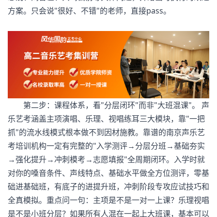
方案。只会说"很好、不错"的老师，直接pass。
第二步：课程体系，看"分层闭环"而非"大班混课"。 声
乐艺考涵盖主项演唱、乐理、视唱练耳三大模块，靠"一把
抓"的流水线模式根本做不到因材施教。靠谱的南京声乐艺
考培训机构一定有完整的"入学测评→分层分班→基础夯实
→强化提升→冲刺模考→志愿填报"全周期闭环。入学时就
对你的嗓音条件、声线特点、基础水平做全方位测评，零基
础进基础班，有底子的进提升班，冲刺阶段专攻应试技巧和
全真模拟。重点问一句：主项是不是一对一上课？乐理视唱
是不是小班分层？如果所有人混在一起上大班课，基本可以