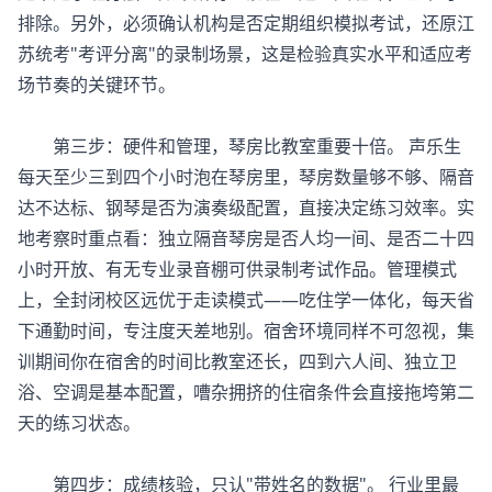
排除。另外，必须确认机构是否定期组织模拟考试，还原江
苏统考"考评分离"的录制场景，这是检验真实水平和适应考
场节奏的关键环节。
第三步：硬件和管理，琴房比教室重要十倍。 声乐生
每天至少三到四个小时泡在琴房里，琴房数量够不够、隔音
达不达标、钢琴是否为演奏级配置，直接决定练习效率。实
地考察时重点看：独立隔音琴房是否人均一间、是否二十四
小时开放、有无专业录音棚可供录制考试作品。管理模式
上，全封闭校区远优于走读模式——吃住学一体化，每天省
下通勤时间，专注度天差地别。宿舍环境同样不可忽视，集
训期间你在宿舍的时间比教室还长，四到六人间、独立卫
浴、空调是基本配置，嘈杂拥挤的住宿条件会直接拖垮第二
天的练习状态。
第四步：成绩核验，只认"带姓名的数据"。 行业里最