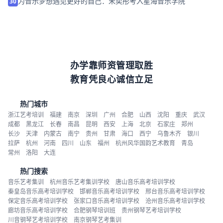
为音乐梦想遇见更好的自己：宋奕彤考入星海音乐学院
30
办学靠师资管理取胜
教育凭良心诚信立足
热门城市
浙江艺考培训
福建
南京
深圳
广州
合肥
山西
沈阳
重庆
武汉
成都
黑龙江
长春
南昌
昆明
西安
上海
北京
石家庄
郑州
长沙
天津
内蒙古
南宁
贵州
甘肃
海口
西宁
乌鲁木齐
银川
拉萨
杭州
河南
四川
山东
福州
杭州风华国韵艺术教育
青岛
常州
洛阳
大连
热门搜索
音乐艺考集训
杭州音乐艺考集训学校
唐山音乐高考培训学校
秦皇岛音乐高考培训学校
邯郸音乐高考培训学校
邢台音乐高考培训学校
保定音乐高考培训学校
张家口音乐高考培训学校
沧州音乐高考培训学校
廊坊音乐高考培训学校
合肥钢琴培训班
贵州钢琴艺考培训学校
川音钢琴艺考培训学校
南京钢琴艺考集训