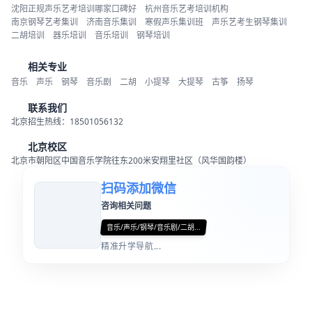
沈阳正规声乐艺考培训哪家口碑好
杭州音乐艺考培训机构
南京钢琴艺考集训
济南音乐集训
寒假声乐集训班
声乐艺考生钢琴集训
二胡培训
器乐培训
音乐培训
钢琴培训
相关专业
音乐
声乐
钢琴
音乐剧
二胡
小提琴
大提琴
古筝
扬琴
联系我们
北京招生热线：18501056132
北京校区
北京市朝阳区中国音乐学院往东200米安翔里社区（风华国韵楼）
扫码添加微信
咨询相关问题
音乐/声乐/钢琴/音乐剧/二胡...
精准升学导航...