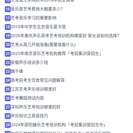
15
音乐类艺考费用大概要多少？
16
艺考音乐学习的重要影响
17
2010年中学生北京音乐夏令营
18
2026年重庆声乐高考艺考培训机构哪家好 家长该如何选择？
19
艺考从高几开始准备(需要准备什么)
20
2025年南京音乐艺考机构推荐「考前集训营招生」
21
安徽声乐培训多少钱
22
魏千峰
23
高考前考生饮食常见问题解答
24
江苏艺考声乐培训哪里好
25
艺考舞蹈测试内容
26
深圳声乐艺考培训哪里的好
27
声乐知识之高音技巧
28
2024年邵阳器乐艺考培训机构「考前集训营招生中」
29