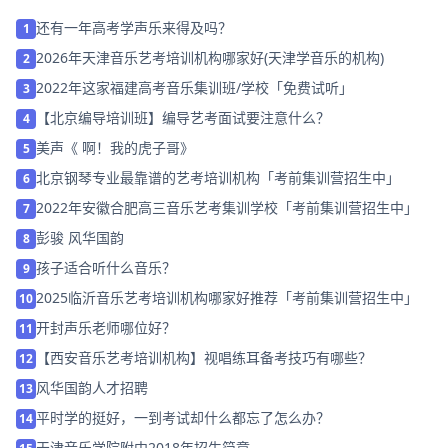
还有一年高考学声乐来得及吗？
1
2026年天津音乐艺考培训机构哪家好(天津学音乐的机构)
2
2022年这家福建高考音乐集训班/学校「免费试听」
3
【北京编导培训班】编导艺考面试要注意什么？
4
美声《 啊！我的虎子哥》
5
北京钢琴专业最靠谱的艺考培训机构「考前集训营招生中」
6
2022年安徽合肥高三音乐艺考集训学校「考前集训营招生中」
7
彭骏 风华国韵
8
孩子适合听什么音乐？
9
2025临沂音乐艺考培训机构哪家好推荐「考前集训营招生中」
10
开封声乐老师哪位好？
11
【西安音乐艺考培训机构】视唱练耳备考技巧有哪些？
12
风华国韵人才招聘
13
平时学的挺好，一到考试却什么都忘了怎么办？
14
天津音乐学院附中2018年招生简章