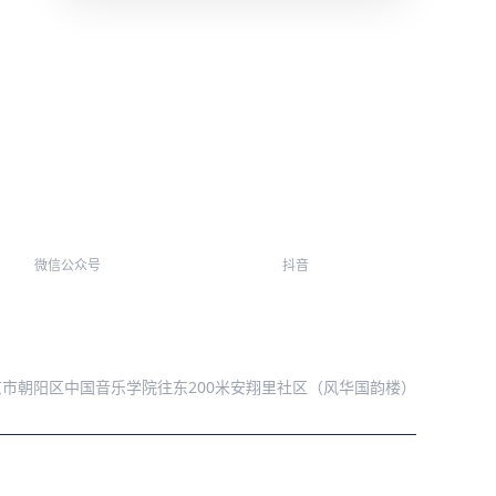
微信公众号
抖音
北京市朝阳区中国音乐学院往东200米安翔里社区（风华国韵楼）