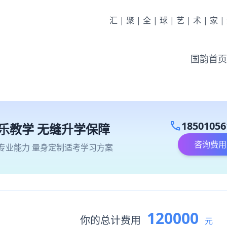
汇|聚|全|球|艺|术|家
国韵首页
call
18501056
乐教学 无缝升学保障
咨询费用
专业能力 量身定制适考学习方案
120000
你的总计费用
元