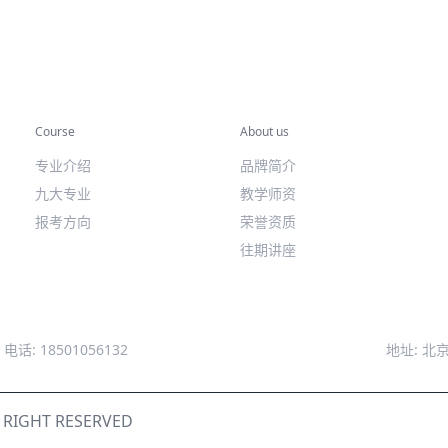
专业课程
关于我们
Course
About us
专业介绍
品牌简介
九大专业
教学师资
报考方向
荣誉资质
往期讲座
电话: 18501056132
地址: 
IGHT RESERVED