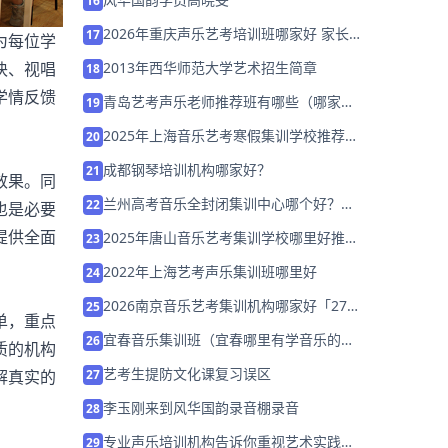
16
2026年重庆声乐艺考培训班哪家好 家长
17
为每位学
该如何选择？
2013年西华师范大学艺术招生简章
块、视唱
18
学情反馈
青岛艺考声乐老师推荐班有哪些（哪家
19
好）
2025年上海音乐艺考寒假集训学校推荐
20
「26届集训招生」
成都钢琴培训机构哪家好？
21
效果。同
兰州高考音乐全封闭集训中心哪个好？该
22
也是必要
怎么选择？
提供全面
2025年唐山音乐艺考集训学校哪里好推荐
23
「考前集训营招生中」
2022年上海艺考声乐集训班哪里好
24
2026南京音乐艺考集训机构哪家好「27
25
单，重点
届集训营招生中」
宜春音乐集训班（宜春哪里有学音乐的地
26
质的机构
方）
艺考生提防文化课复习误区
27
解真实的
李玉刚来到风华国韵录音棚录音
28
专业声乐培训机构告诉你重视艺术实践在
29