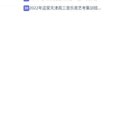
民族声乐教学中的重要性
2022年这家天津高三音乐类艺考集训班/
30
学校「免费试听」