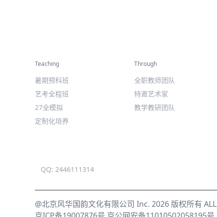
精彩活动
师资力量
Teaching
Through
暑期预科班
全职教师团队
艺考全程班
特邀艺术家
27全模拟
教学教研团队
定制化培养
QQ: 2446111314
@北京风华国韵文化有限公司 Inc. 2026 版权所有 ALL R
京ICP备19007876号
京公网安备11010502058195号