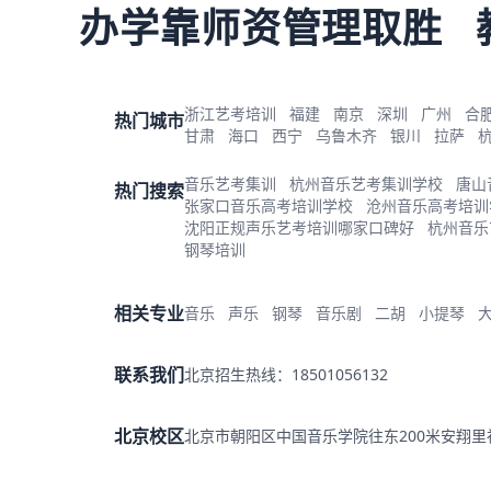
办学靠师资管理取胜
浙江艺考培训
福建
南京
深圳
广州
合
热门城市
甘肃
海口
西宁
乌鲁木齐
银川
拉萨
音乐艺考集训
杭州音乐艺考集训学校
唐山
热门搜索
张家口音乐高考培训学校
沧州音乐高考培训
沈阳正规声乐艺考培训哪家口碑好
杭州音乐
钢琴培训
相关专业
音乐
声乐
钢琴
音乐剧
二胡
小提琴
联系我们
北京招生热线：18501056132
北京校区
北京市朝阳区中国音乐学院往东200米安翔