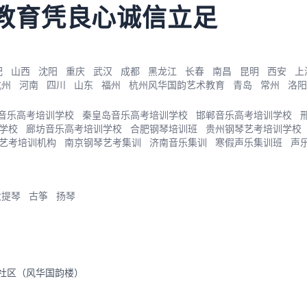
教育凭良心诚信立足
肥
山西
沈阳
重庆
武汉
成都
黑龙江
长春
南昌
昆明
西安
上
杭州
河南
四川
山东
福州
杭州风华国韵艺术教育
青岛
常州
洛阳
音乐高考培训学校
秦皇岛音乐高考培训学校
邯郸音乐高考培训学校
学校
廊坊音乐高考培训学校
合肥钢琴培训班
贵州钢琴艺考培训学校
艺考培训机构
南京钢琴艺考集训
济南音乐集训
寒假声乐集训班
声
大提琴
古筝
扬琴
里社区（风华国韵楼）