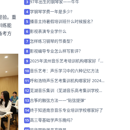
97年出生的钢琴家——牛牛
3
学钢琴学费一年是多少?
4
经验。重
播音主持暑假培训班什么时候报名？
5
训练能
影视表演专业学什么
6
备考方
怎样练习钢琴的节奏型？
7
影视编导专业怎么样写影评？
8
2025年滨州音乐艺考培训机构哪家好「考
9
前集训营招生」
音乐艺考：声乐学习中的六种记忆方法
10
呼和浩特声乐艺考集训机构哪家好 2024
11
如何选择
芜湖音乐集训（芜湖音乐高考集训学校哪
12
个好）
古筝的触弦方法——“贴弦提弹”
13
终于知道南京音乐专业培训学校哪家好了
14
高三零基础学声乐晚吗？
15
风华国韵学员高晓旻