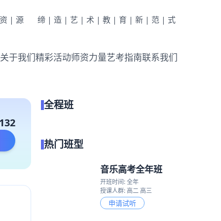
|资|源
缔|造|艺|术|教|育|新|范|式
关于我们
精彩活动
师资力量
艺考指南
联系我们
全程班
点我试听
132
热门班型
音乐高考全年班
开班时间: 全年
授课人群: 高二 高三
申请试听