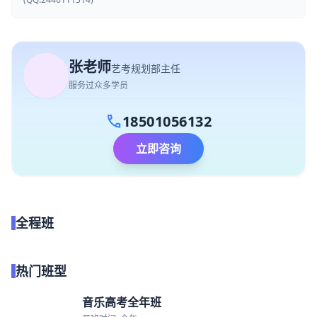
张老师
艺考规划部主任
服务过众多学员
call
18501056132
立即咨询
全程班
点我试听
热门班型
音乐高考全年班