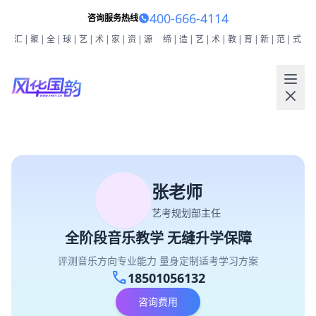
400-666-4114
咨询服务热线
汇|聚|全|球|艺|术|家|资|源
缔|造|艺|术|教|育|新|范|式
张老师
艺考规划部主任
全阶段音乐教学 无缝升学保障
评测音乐方向专业能力 量身定制适考学习方案
call
18501056132
咨询费用