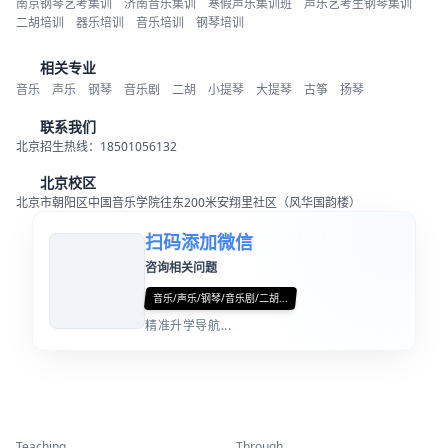
南京钢琴艺考集训
济南音乐集训
寒假声乐集训班
声乐艺考生钢琴集训
二胡培训
器乐培训
音乐培训
钢琴培训
相关专业
音乐
声乐
钢琴
音乐剧
二胡
小提琴
大提琴
古筝
扬琴
联系我们
北京招生热线：18501056132
北京校区
北京市朝阳区中国音乐学院往东200米安翔里社区（风华国韵楼）
扫码添加微信
咨询相关问题
音乐/声乐/钢琴/音乐剧/二胡...
精准升学导航...
精彩活动
师资力量
Teaching
Through