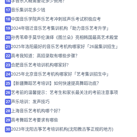
学音乐大概需要花多少费用？
16
音乐集训花多少钱
17
中国音乐学院声乐艺考冲刺班声乐考试积极应考
18
2024年宿迁音乐艺考集训机构「助力音乐艺考升学」
19
孙秀苇牵手莫华伦演绎《图兰朵》亮相韩国最高艺术殿堂
20
2025年洛阳最好的音乐艺考机构哪家好「26届集训招生」
21
高考我知道：高招录取有哪些步骤？
22
合肥音乐艺考培训机构哪家好?
23
2025年北京音乐艺考机构哪家好「艺考集训招生中」
24
【新疆舞蹈艺考培训】如何快速提高舞蹈功底？
25
艺考前的温馨提示：艺考生和家长最关注的考前注意事项
26
声乐培训：发声技巧
27
上海音乐艺考机构哪个好？
28
高考舞蹈艺考要求有哪些
29
2023年沈阳古筝艺考培训机构(沈阳教古筝正规的地方)
30