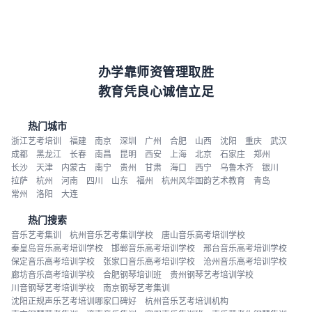
办学靠师资管理取胜
教育凭良心诚信立足
热门城市
浙江艺考培训
福建
南京
深圳
广州
合肥
山西
沈阳
重庆
武汉
成都
黑龙江
长春
南昌
昆明
西安
上海
北京
石家庄
郑州
长沙
天津
内蒙古
南宁
贵州
甘肃
海口
西宁
乌鲁木齐
银川
拉萨
杭州
河南
四川
山东
福州
杭州风华国韵艺术教育
青岛
常州
洛阳
大连
热门搜索
音乐艺考集训
杭州音乐艺考集训学校
唐山音乐高考培训学校
秦皇岛音乐高考培训学校
邯郸音乐高考培训学校
邢台音乐高考培训学校
保定音乐高考培训学校
张家口音乐高考培训学校
沧州音乐高考培训学校
廊坊音乐高考培训学校
合肥钢琴培训班
贵州钢琴艺考培训学校
川音钢琴艺考培训学校
南京钢琴艺考集训
沈阳正规声乐艺考培训哪家口碑好
杭州音乐艺考培训机构