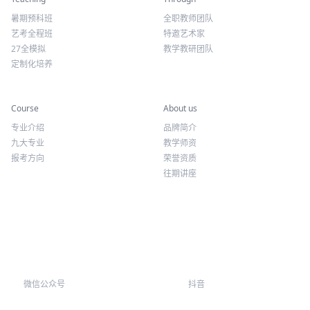
暑期预科班
全职教师团队
艺考全程班
特邀艺术家
27全模拟
教学教研团队
定制化培养
专业课程
关于我们
Course
About us
专业介绍
品牌简介
九大专业
教学师资
报考方向
荣誉资质
往期讲座
微信公众号
抖音