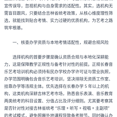
宣传误导，忽视机构与自身需求的适配性。其实，选机构无
需盲目跟风，只要结合吉林省统考政策，从核心维度理性筛
选，就能找到贴合考情、实力过硬的优质机构，为艺考之路
筑牢根基。
一、核查办学资质与本地考情适配性，规避合规风险
选择机构的首要步骤是确认资质合规与本地化深耕能
力，这是保障教学正规性与备考针对性的前提。正规长春音
乐艺考培训机构必须持有民办学校办学许可证与营业执照，
办学范围明确包含
音乐艺考培训
，坚决排除无资质工作室、
挂靠办学等违规主体。优先选择在长春办学 5 年以上的机
构，这类机构深耕吉林艺考市场，熟悉音乐表演、音乐教育
两类统考的科目设置、分值占比及评分细则。尤其要考察其
是否针对性对接吉林省统考 “乐理 + 听写 + 视唱 + 主副项”
的考试模式，避免照搬外地课程导致备考脱节。同时确认办