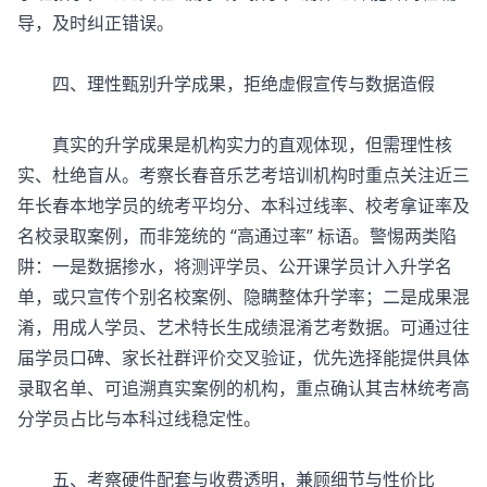
导，及时纠正错误。
四、理性甄别升学成果，拒绝虚假宣传与数据造假
真实的升学成果是机构实力的直观体现，但需理性核
实、杜绝盲从。考察
长春音乐艺考培训机构
时重点关注近三
年长春本地学员的统考平均分、本科过线率、校考拿证率及
名校录取案例，而非笼统的 “高通过率” 标语。警惕两类陷
阱：一是数据掺水，将测评学员、公开课学员计入升学名
单，或只宣传个别名校案例、隐瞒整体升学率；二是成果混
淆，用成人学员、艺术特长生成绩混淆艺考数据。可通过往
届学员口碑、家长社群评价交叉验证，优先选择能提供具体
录取名单、可追溯真实案例的机构，重点确认其吉林统考高
分学员占比与本科过线稳定性。
五、考察硬件配套与收费透明，兼顾细节与性价比