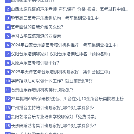
1
山西太原靠谱的声乐老师_声乐课程_价格_报名：艺考过程中如何
2
应对视唱考试
毕节高三艺考声乐集训机构「考前集训营招生中」
3
艺考面试的自我介绍怎么说？
4
学习古筝应该知道的四要素
5
2024年西安音乐剧艺考培训机构推荐「考前集训营招生中」
6
汉阳音乐培训哪家好 汉阳音乐培训班排名「预约名师」
7
太原声乐艺考培训哪个好？
8
2025年天津艺考音乐培训机构哪家好「集训营招生中」
9
学舞蹈以后可以做什么工作？就业前景好吗？
10
石景山乐器培训机构排行_哪家好？
11
25年拟增66所保研校!沈音、川音在列,10余所音乐类院校上榜
12
广州播音主持培训班哪家好_哪个好_学费多少
13
贵阳艺考音乐专业培训学校哪家好「免费试学」
14
长沙舞蹈艺考集训班哪家好_哪个好_学费多少？
15