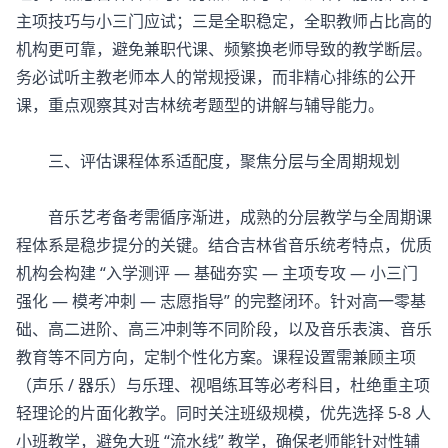
主项技巧与小三门应试；三是全职稳定，全职教师占比高的
机构更可靠，避免兼职代课、频繁换老师导致的教学断层。
务必试听主教老师本人的常规授课，而非精心排练的公开
课，重点观察其对吉林统考题型的讲解与辅导能力。
三、评估课程体系适配度，聚焦分层与全周期规划
音乐艺考备考需循序渐进，成熟的分层教学与全周期课
程体系是稳步提分的关键。结合吉林省音乐统考特点，优质
机构会构建 “入学测评 — 基础夯实 — 主项专攻 — 小三门
强化 — 模考冲刺 — 志愿指导” 的完整闭环。针对高一零基
础、高二进阶、高三冲刺等不同阶段，以及音乐表演、音乐
教育等不同方向，定制个性化方案。课程设置需兼顾主项
（声乐 / 器乐）与乐理、视唱练耳等必考科目，杜绝重主项
轻理论的片面化教学。同时关注班级规模，优先选择 5-8 人
小班教学，避免大班 “流水线” 教学，确保老师能针对性辅