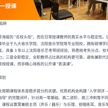
陷阱
报的 “名校头衔”，而在日常授课教师的真实水平与稳定性。
择毕业于九大音乐学院、沈阳音乐学院等专业院校，拥有硕博学
，具备 3 年以上沈阳音乐艺考带班经验，熟悉统考失分点、校
力；三是全职稳定，全职教师占比高的机构更可靠，避免兼职代
规授课，而非精心排练的公开课 “表演课”。
规划
期课程体系是稳步提分的关键。优质机构会构建 “入学测评 —
 志愿指导” 的完整闭环，针对高一零基础、高二进阶、高三冲刺等不
课程设置需兼顾主项（声乐 / 器乐）与乐理、视唱练耳、音乐