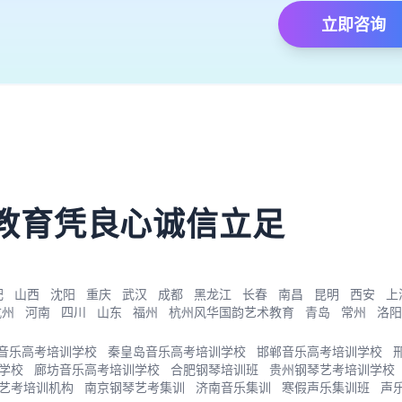
立即咨询
）
教育凭良心诚信立足
肥
山西
沈阳
重庆
武汉
成都
黑龙江
长春
南昌
昆明
西安
上
杭州
河南
四川
山东
福州
杭州风华国韵艺术教育
青岛
常州
洛阳
音乐高考培训学校
秦皇岛音乐高考培训学校
邯郸音乐高考培训学校
学校
廊坊音乐高考培训学校
合肥钢琴培训班
贵州钢琴艺考培训学校
艺考培训机构
南京钢琴艺考集训
济南音乐集训
寒假声乐集训班
声