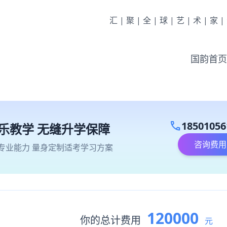
汇|聚|全|球|艺|术|家
国韵首页
call
18501056
乐教学 无缝升学保障
咨询费用
专业能力 量身定制适考学习方案
120000
你的总计费用
元