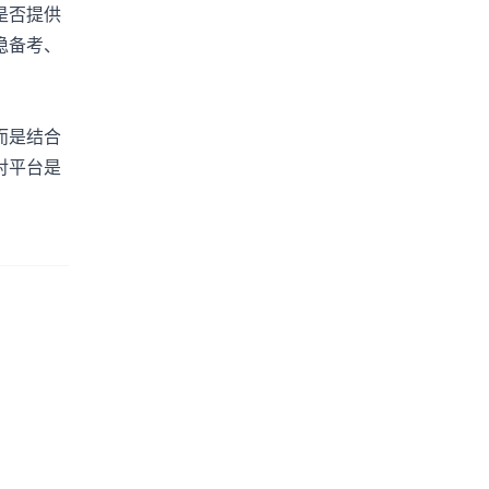
是否提供
稳备考、
而是结合
对平台是