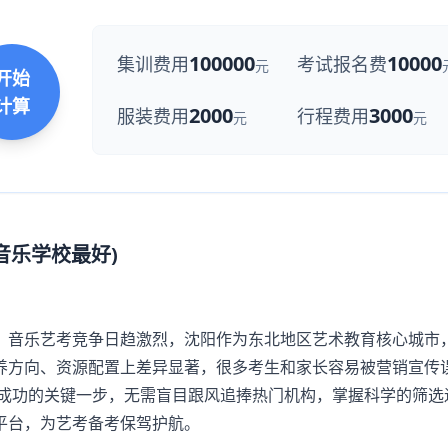
100000
10000
集训费用
考试报名费
元
开始
计算
2000
3000
服装费用
行程费用
元
元
音乐学校最好)
音乐艺考竞争日趋激烈，沈阳作为东北地区艺术教育核心城市
养方向、资源配置上差异显著，很多考生和家长容易被营销宣传
艺考成功的关键一步，无需盲目跟风追捧热门机构，掌握科学的筛选
平台，为艺考备考保驾护航。