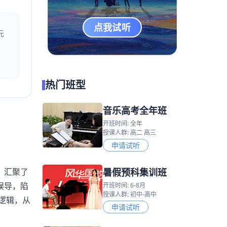
点我试听
元
热门班型
音乐高考全年班
开班时间: 全年
授课人群: 高二 高三
申请试听
暑假预科集训班
，汇聚了
误导，陷
开班时间: 6-8月
授课人群: 初中-高中
逻辑，从
申请试听