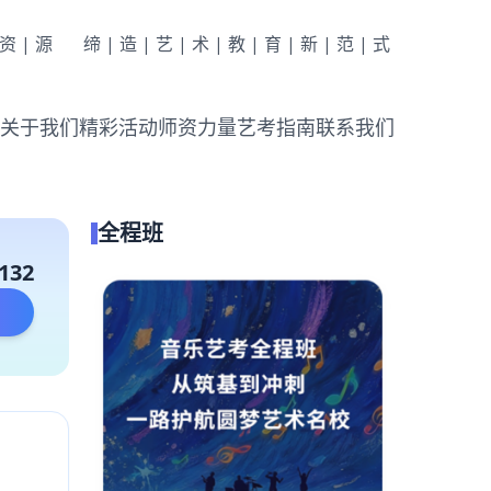
|资|源
缔|造|艺|术|教|育|新|范|式
关于我们
精彩活动
师资力量
艺考指南
联系我们
全程班
132