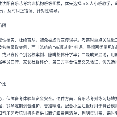
沈阳音乐艺考培训机构班级规模，优先选择 5-8 人小班教学，
学员，及时纠正错误、针对性辅导。
陷阱
性核实、杜绝盲从，避免被虚假宣传误导。考察时重点关注近
名校录取案例，而非笼统的 “高通过率” 标语。警惕两类常见陷
，或只宣传个别名校案例、隐瞒整体升学率；二是成果混淆，用
届学员口碑、家长社群评价、第三方平台信息交叉验证，优先选
价比
，保障备考体验与资金安全。硬件方面，音乐艺考对练习场地
足，钢琴定期调音维护、音准精准，配备小型汇报厅用于舞台模
阳
音乐艺考培训
机构提供书面详细费用清单，列明集训费、课时