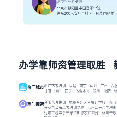
服务过众多学员
北京市朝阳区中国音乐学院
往东200米安翔里社区（风华国韵楼
办学靠师资管理取胜
浙江艺考培训
福建
南京
深圳
广州
合
热门城市
甘肃
海口
西宁
乌鲁木齐
银川
拉萨
音乐艺考集训
杭州音乐艺考集训学校
唐山
热门搜索
张家口音乐高考培训学校
沧州音乐高考培训
沈阳正规声乐艺考培训哪家口碑好
杭州音乐