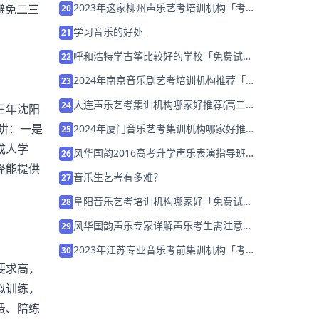
2023年这家柳州声乐艺考培训机构「考前
避免二三
20
集训营招生中」
学习音乐的好处
21
呼和浩特学古筝比较好的学校「免费试
22
听」
2024年南京音乐剧艺考培训机构推荐「集
23
训营招生中」
大连声乐艺考集训机构哪家好推荐(高二零
24
三年沈阳
基础学声乐可以?)
阱：一是
2024年厦门音乐艺考集训机构哪家好推荐
25
「集训班招生中」
成人学
风华国韵2016高考升学声乐表演指导班正
26
择能提供
式开课！
音乐生艺考有多难？
27
阜阳音乐艺考培训机构哪家好「免费试
28
学」
风华国韵声乐专家详解声乐考生需注意的
29
五要素
2023年江苏专业音乐考前集训机构「考前
30
集训营招生中」
要求高，
拟训练，
费、陪练