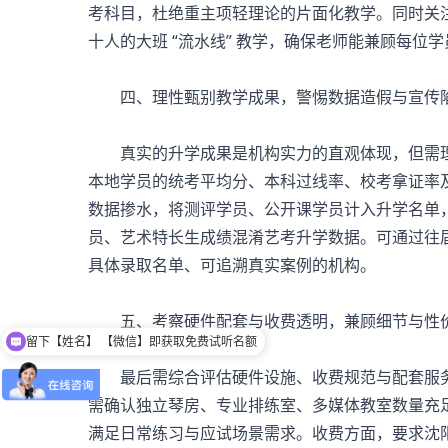
考科目，杜绝重主项轻理论的片面化教学。同时关注
十人的大班 “流水线” 教学，确保老师能兼顾每位
四、理性甄别教学成果，警惕数据造假与宣传
真实的升学成果是机构实力的直观体现，但需理
本地学员的统考平均分、本科过线率、校考拿证率及
数据掺水，将测评学员、公开课学员计入升学名单
员、艺术特长生成绩混淆艺考升学数据。可通过往
具体录取名单、可追溯真实案例的机构。
五、考察硬件配套与收费透明，兼顾细节与性
留下【姓名】 【微信】即获取免费试听名额
可以介绍下班型吗？
最后需综合评估硬件设施、收费规范与配套服务
需确认独立琴房、专业排练室、多媒体教室数量充
满足日常练习与应试场景需求。收费方面，要求沈