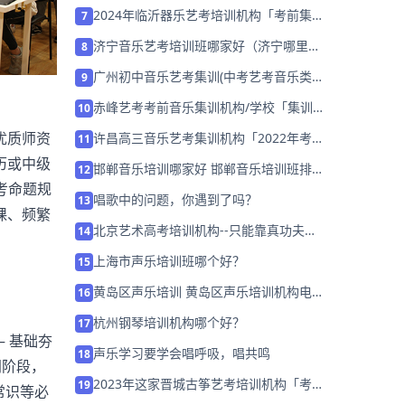
2024年临沂器乐艺考培训机构「考前集训
7
营招生中」
济宁音乐艺考培训班哪家好（济宁哪里有
8
音乐学校）
广州初中音乐艺考集训(中考艺考音乐类考
9
什么)
赤峰艺考考前音乐集训机构/学校「集训营
10
招生中」
优质师资
许昌高三音乐艺考集训机构「2022年考前
11
集训营招生中」
历或中级
邯郸音乐培训哪家好 邯郸音乐培训班排名
12
考命题规
「预约试听」
唱歌中的问题，你遇到了吗？
13
课、频繁
北京艺术高考培训机构--只能靠真功夫取
14
胜
上海市声乐培训班哪个好？
15
黄岛区声乐培训 黄岛区声乐培训机构电话
16
「已解决」
杭州钢琴培训机构哪个好？
17
 基础夯
声乐学习要学会唱呼吸，唱共鸣
18
同阶段，
2023年这家晋城古筝艺考培训机构「考前
19
常识等必
集训营招生中」