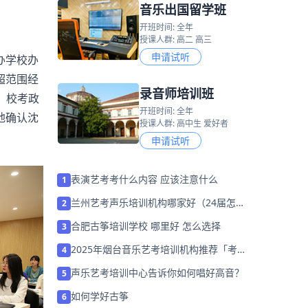
音乐出国留学班
开班时间: 全年
授课人群: 高二 高三
申请试听
办学校办
超范围经
录音师培训班
、校考政
开班时间: 全年
地确认
沈
授课人群: 高中生 爱好者
。
申请试听
表演艺考考什么内容 应该注意什么
1
兰州艺考声乐培训机构哪家好（24届怎么
2
选择）
合肥古筝培训学校 哪里好 怎么选择
3
2025年烟台音乐艺考培训机构推荐「考前
4
集训营招生中」
声乐艺考培训中心告诉你如何唱好高音？
5
如何学好古筝
6