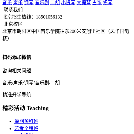
音乐
声乐
钢琴
音乐剧
二胡
小提琴
大提琴
古筝
扬琴
联系我们
北京招生热线：18501056132
北京校区
北京市朝阳区中国音乐学院往东200米安翔里社区（风华国韵
楼）
扫码添加微信
咨询相关问题
音乐/声乐/钢琴/音乐剧/二胡...
精准升学导航...
精彩活动
Teaching
暑期预科班
艺考全程班