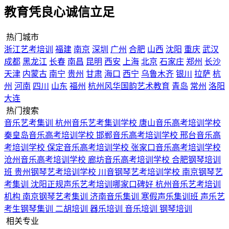
教育凭良心诚信立足
热门城市
浙江艺考培训
福建
南京
深圳
广州
合肥
山西
沈阳
重庆
武汉
成都
黑龙江
长春
南昌
昆明
西安
上海
北京
石家庄
郑州
长沙
天津
内蒙古
南宁
贵州
甘肃
海口
西宁
乌鲁木齐
银川
拉萨
杭
州
河南
四川
山东
福州
杭州风华国韵艺术教育
青岛
常州
洛阳
大连
热门搜索
音乐艺考集训
杭州音乐艺考集训学校
唐山音乐高考培训学校
秦皇岛音乐高考培训学校
邯郸音乐高考培训学校
邢台音乐高
考培训学校
保定音乐高考培训学校
张家口音乐高考培训学校
沧州音乐高考培训学校
廊坊音乐高考培训学校
合肥钢琴培训
班
贵州钢琴艺考培训学校
川音钢琴艺考培训学校
南京钢琴艺
考集训
沈阳正规声乐艺考培训哪家口碑好
杭州音乐艺考培训
机构
南京钢琴艺考集训
济南音乐集训
寒假声乐集训班
声乐艺
考生钢琴集训
二胡培训
器乐培训
音乐培训
钢琴培训
相关专业