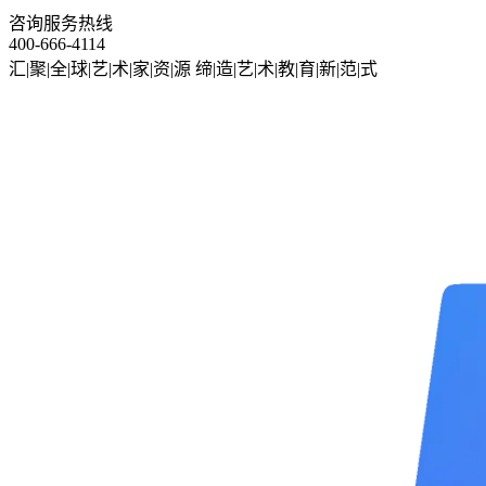
咨询服务热线
400-666-4114
汇|聚|全|球|艺|术|家|资|源
缔|造|艺|术|教|育|新|范|式