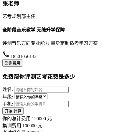
张老师
艺考规划部主任
全阶段音乐教学 无缝升学保障
评测音乐方向专业能力 量身定制适考学习方案
call
18501056132
咨询费用
免费帮你评测艺考花费是多少
姓名:
年级:
手机:
开始
计算
你的总计费用
120000
元
集训费用
100000
元