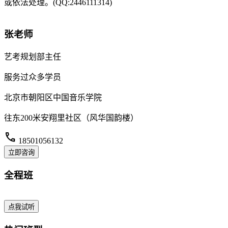
或依法处理。(QQ:2446111314)
张老师
艺考规划部主任
服务过众多学员
北京市朝阳区中国音乐学院
往东200米安翔里社区（风华国韵楼）
call
18501056132
立即咨询
全程班
点我试听