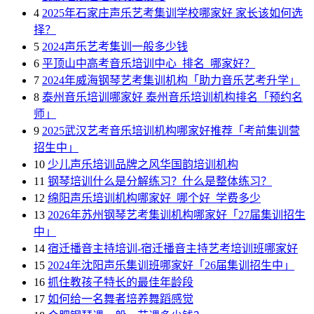
4
2025年石家庄声乐艺考集训学校哪家好 家长该如何选
择？
5
2024声乐艺考集训一般多少钱
6
平顶山中高考音乐培训中心_排名_哪家好？
7
2024年威海钢琴艺考集训机构「助力音乐艺考升学」
8
泰州音乐培训哪家好 泰州音乐培训机构排名「预约名
师」
9
2025武汉艺考音乐培训机构哪家好推荐「考前集训营
招生中」
10
少儿声乐培训品牌之风华国韵培训机构
11
钢琴培训什么是分解练习？什么是整体练习？
12
绵阳声乐培训机构哪家好_哪个好_学费多少
13
2026年苏州钢琴艺考集训机构哪家好「27届集训招生
中」
14
宿迁播音主持培训-宿迁播音主持艺考培训班哪家好
15
2024年沈阳声乐集训班哪家好「26届集训招生中」
16
抓住教孩子特长的最佳年龄段
17
如何给一名舞者培养舞蹈感觉