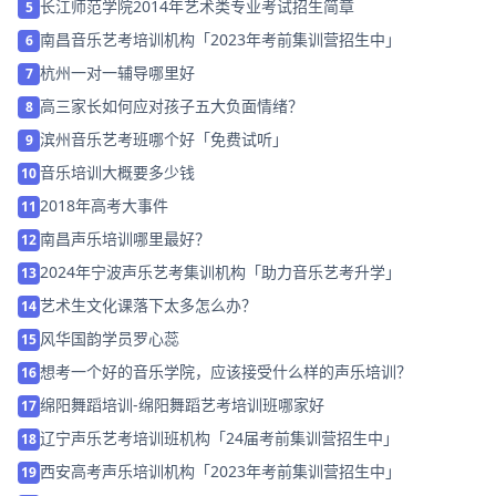
长江师范学院2014年艺术类专业考试招生简章
5
南昌音乐艺考培训机构「2023年考前集训营招生中」
6
杭州一对一辅导哪里好
7
高三家长如何应对孩子五大负面情绪？
8
滨州音乐艺考班哪个好「免费试听」
9
音乐培训大概要多少钱
10
2018年高考大事件
11
南昌声乐培训哪里最好？
12
2024年宁波声乐艺考集训机构「助力音乐艺考升学」
13
艺术生文化课落下太多怎么办？
14
风华国韵学员罗心蕊
15
想考一个好的音乐学院，应该接受什么样的声乐培训？
16
绵阳舞蹈培训-绵阳舞蹈艺考培训班哪家好
17
辽宁声乐艺考培训班机构「24届考前集训营招生中」
18
西安高考声乐培训机构「2023年考前集训营招生中」
19