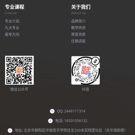
专业课程
关于我们
Course
About us
专业介绍
品牌简介
九大专业
教学师资
报考方向
荣誉资质
往期讲座
微信公众号
抖音
QQ: 2446111314
电话: 18501056132
地址: 北京市朝阳区中国音乐学院往东200米安翔里社区（风华国韵楼）