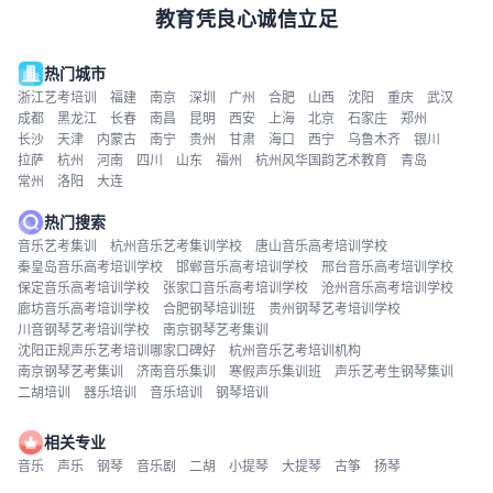
教育凭良心诚信立足
热门城市
浙江艺考培训
福建
南京
深圳
广州
合肥
山西
沈阳
重庆
武汉
成都
黑龙江
长春
南昌
昆明
西安
上海
北京
石家庄
郑州
长沙
天津
内蒙古
南宁
贵州
甘肃
海口
西宁
乌鲁木齐
银川
拉萨
杭州
河南
四川
山东
福州
杭州风华国韵艺术教育
青岛
常州
洛阳
大连
热门搜索
音乐艺考集训
杭州音乐艺考集训学校
唐山音乐高考培训学校
秦皇岛音乐高考培训学校
邯郸音乐高考培训学校
邢台音乐高考培训学校
保定音乐高考培训学校
张家口音乐高考培训学校
沧州音乐高考培训学校
廊坊音乐高考培训学校
合肥钢琴培训班
贵州钢琴艺考培训学校
川音钢琴艺考培训学校
南京钢琴艺考集训
沈阳正规声乐艺考培训哪家口碑好
杭州音乐艺考培训机构
南京钢琴艺考集训
济南音乐集训
寒假声乐集训班
声乐艺考生钢琴集训
二胡培训
器乐培训
音乐培训
钢琴培训
相关专业
音乐
声乐
钢琴
音乐剧
二胡
小提琴
大提琴
古筝
扬琴