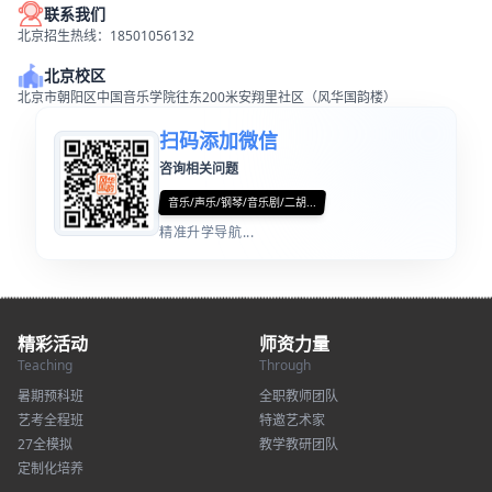
联系我们
北京招生热线：18501056132
北京校区
北京市朝阳区中国音乐学院往东200米安翔里社区（风华国韵楼）
扫码添加微信
咨询相关问题
音乐/声乐/钢琴/音乐剧/二胡...
精准升学导航...
精彩活动
师资力量
Teaching
Through
暑期预科班
全职教师团队
艺考全程班
特邀艺术家
27全模拟
教学教研团队
定制化培养