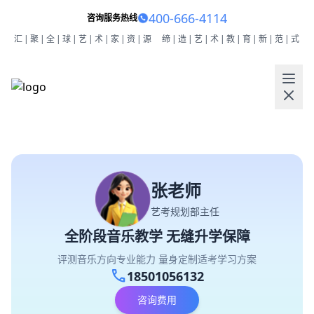
400-666-4114
咨询服务热线
汇|聚|全|球|艺|术|家|资|源
缔|造|艺|术|教|育|新|范|式
张老师
艺考规划部主任
全阶段音乐教学 无缝升学保障
评测音乐方向专业能力 量身定制适考学习方案
call
18501056132
咨询费用