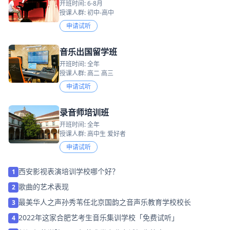
开班时间: 6-8月
授课人群: 初中-高中
申请试听
音乐出国留学班
开班时间: 全年
授课人群: 高二 高三
申请试听
录音师培训班
开班时间: 全年
授课人群: 高中生 爱好者
申请试听
西安影视表演培训学校哪个好？
1
歌曲的艺术表现
2
最美华人之声孙秀苇任北京国韵之音声乐教育学校校长
3
2022年这家合肥艺考生音乐集训学校「免费试听」
4