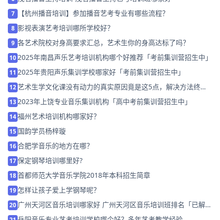
【杭州播音培训】参加播音艺考专业有哪些流程？
7
影视表演艺考培训哪所学校好？
8
各艺术院校对身高要求汇总，艺术生你的身高达标了吗？
9
2025年南昌声乐艺考培训机构哪个好推荐「考前集训营招生中」
10
2025年贵阳声乐集训学校哪家好「考前集训营招生中」
11
艺术生学文化课没有动力的真实原因竟是这5点，解决方法终于
12
来了！
2023年上饶专业音乐集训机构「高中考前集训营招生中」
13
福州艺术培训机构哪家好？
14
国韵学员杨梓璇
15
合肥学音乐的地方在哪？
16
保定钢琴培训哪里好?
17
首都师范大学音乐学院2018年本科招生简章
18
怎样让孩子爱上学钢琴呢？
19
广州天河区音乐培训哪家好 广州天河区音乐培训班排名「已解
20
决」
岳阳音乐专业艺考培训学校哪个好？多年艺考教学经验
21