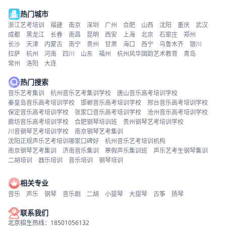
热门城市
浙江艺考培训
福建
南京
深圳
广州
合肥
山西
沈阳
重庆
武汉
成都
黑龙江
长春
南昌
昆明
西安
上海
北京
石家庄
郑州
长沙
天津
内蒙古
南宁
贵州
甘肃
海口
西宁
乌鲁木齐
银川
拉萨
杭州
河南
四川
山东
福州
杭州风华国韵艺术教育
青岛
常州
洛阳
大连
热门搜索
音乐艺考集训
杭州音乐艺考集训学校
唐山音乐高考培训学校
秦皇岛音乐高考培训学校
邯郸音乐高考培训学校
邢台音乐高考培训学校
保定音乐高考培训学校
张家口音乐高考培训学校
沧州音乐高考培训学校
廊坊音乐高考培训学校
合肥钢琴培训班
贵州钢琴艺考培训学校
川音钢琴艺考培训学校
南京钢琴艺考集训
沈阳正规声乐艺考培训哪家口碑好
杭州音乐艺考培训机构
南京钢琴艺考集训
济南音乐集训
寒假声乐集训班
声乐艺考生钢琴集训
二胡培训
器乐培训
音乐培训
钢琴培训
相关专业
音乐
声乐
钢琴
音乐剧
二胡
小提琴
大提琴
古筝
扬琴
联系我们
北京招生热线：18501056132