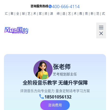
400-666-4114
咨询服务热线
汇|聚|全|球|艺|术|家|资|源
缔|造|艺|术|教|育|新|范|式
张老师
艺考规划部主任
全阶段音乐教学 无缝升学保障
评测音乐方向专业能力 量身定制适考学习方案
call
18501056132
咨询费用