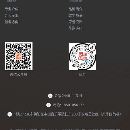
Course
About us
专业介绍
品牌简介
九大专业
教学师资
报考方向
荣誉资质
往期讲座
微信公众号
抖音
QQ: 2446111314
电话: 18501056132
地址: 北京市朝阳区中国音乐学院往东200米安翔里社区（风华国韵楼）