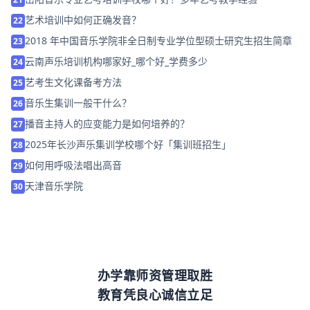
艺术培训中如何正确发音？
22
2018 年中国音乐学院非全日制专业学位型硕士研究生招生简章
23
云南声乐培训机构哪家好_哪个好_学费多少
24
艺考生文化课备考方法
25
音乐生集训一般干什么？
26
播音主持人的应变能力是如何培养的？
27
2025年长沙声乐集训学校哪个好「集训班招生」
28
如何用呼吸法唱出高音
29
天津音乐学院
30
办学靠师资管理取胜
教育凭良心诚信立足