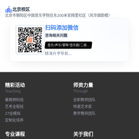
北京校区
北京市朝阳区中国音乐学院往东200米安翔里社区（风华国韵楼）
扫码添加微信
咨询相关问题
音乐/声乐/钢琴/音乐剧/二胡...
精准升学导航...
精彩活动
师资力量
Teaching
Through
暑期预科班
全职教师团队
艺考全程班
特邀艺术家
27全模拟
教学教研团队
定制化培养
专业课程
关于我们