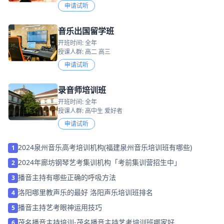
申请试听
音乐出国留学班
开班时间: 全年
授课人群: 高二 高三
申请试听
录音师培训班
开班时间: 全年
授课人群: 高中生 爱好者
申请试听
2024泉州音乐高考培训机构(福建泉州音乐培训班有哪些)
1
2024年廊坊钢琴艺考集训机构「考前集训营招生中」
2
播音主持有哪些正确的呼吸方法
3
洛阳哪里教声乐的最好 洛阳声乐培训班排名
4
播音主持艺考眼神运用技巧
5
茂名播音主持培训-茂名播音主持艺考培训班哪家好
6