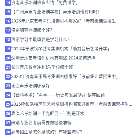
济南音乐培训班多少钱「免费试学」
14
【广州声乐专业培训学校】声乐培训班有用吗？
15
2026年北京艺考声乐培训机构哪家好「考前集训营招生」
16
保定钢琴老师哪个好？
17
声乐学习中最重要是学习什么？
18
2024年宁波钢琴艺考集训机构「助力音乐艺考升学」
19
深圳音乐艺考培训机构有哪些 2024如何选择
20
长沙音乐校考冲刺班/学校哪个好
21
2023年济南音乐高考集训去哪家好「考前集训营招生中」
22
枣庄声乐培训哪家好
23
【音科学术】“声学——历史与发展”系列讲座回顾
24
2025呼和浩特声乐艺考培训机构哪家好推荐「考前集训营招生
25
中」
表演艺考培训一半光鲜另一半则是汗水
26
舞蹈专业艺考前需要做哪些准备
27
高考招生是怎么录取的？有哪些流程？
28