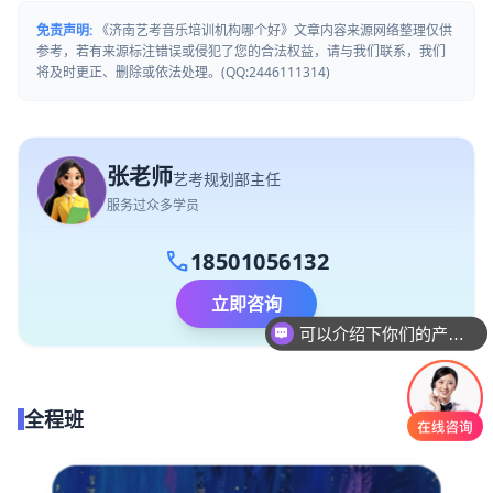
免责声明:
《济南艺考音乐培训机构哪个好》文章内容来源网络整理仅供
参考，若有来源标注错误或侵犯了您的合法权益，请与我们联系，我们
将及时更正、删除或依法处理。(QQ:2446111314)
张老师
艺考规划部主任
服务过众多学员
call
18501056132
立即咨询
可以介绍下你们的产品么
全程班