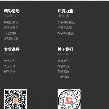
精彩活动
师资力量
Teaching
Through
暑期预科班
全职教师团队
艺考全程班
特邀艺术家
27全模拟
教学教研团队
定制化培养
专业课程
关于我们
Course
About us
专业介绍
品牌简介
九大专业
教学师资
报考方向
荣誉资质
往期讲座