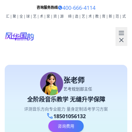
400-666-4114
咨询服务热线
汇|聚|全|球|艺|术|家|资|源
缔|造|艺|术|教|育|新|范|式
张老师
艺考规划部主任
全阶段音乐教学 无缝升学保障
评测音乐方向专业能力 量身定制适考学习方案
call
18501056132
咨询费用