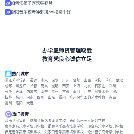
如何使孩子喜欢弹钢琴
29
衡阳音乐校考冲刺班/学校哪个好
30
办学靠师资管理取胜
教育凭良心诚信立足
热门城市
浙江艺考培训
福建
南京
深圳
广州
合肥
山西
沈阳
重庆
武汉
成都
黑龙江
长春
南昌
昆明
西安
上海
北京
石家庄
郑州
长沙
天津
内蒙古
南宁
贵州
甘肃
海口
西宁
乌鲁木齐
银川
拉萨
杭州
河南
四川
山东
福州
杭州风华国韵艺术教育
青岛
常州
洛阳
大连
热门搜索
音乐艺考集训
杭州音乐艺考集训学校
唐山音乐高考培训学校
秦皇岛音乐高考培训学校
邯郸音乐高考培训学校
邢台音乐高考培训学校
保定音乐高考培训学校
张家口音乐高考培训学校
沧州音乐高考培训学校