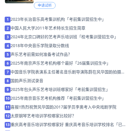
申请试听
2023年长治音乐高考集训机构「考前集训营招生中」
1
中国人民大学2011年艺术特长生招生简章
2
2024年北京口碑好的艺考声乐培训班「校考集训营招生中」
3
2018年中央音乐学院录取分数线
4
声乐艺考前需如何准备考试作品？
5
2025年南京声乐艺考机构哪个最好「26届集训招生中」
6
中国音乐学院表演系主任著名音乐剧导演陈蔚在风华国韵拍摄宣
7
传片
国韵声乐测试录音
8
2025年包头声乐艺考培训班哪家好「考前集训营招生」
9
2025年南京音乐艺考机构推荐「考前集训营招生中」
10
喜报!!热烈祝贺风华国韵2017届学员李奥考入中央戏剧学院
11
太原钢琴艺考培训学校哪家比较好？
12
重庆高考音乐培训学校哪家好 重庆高考音乐培训学校排名「已解
13
决」