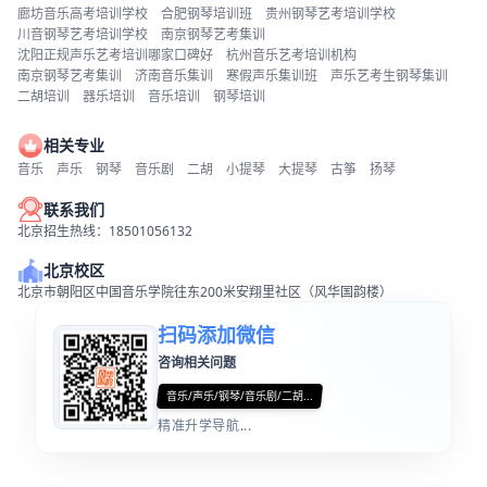
廊坊音乐高考培训学校
合肥钢琴培训班
贵州钢琴艺考培训学校
川音钢琴艺考培训学校
南京钢琴艺考集训
沈阳正规声乐艺考培训哪家口碑好
杭州音乐艺考培训机构
南京钢琴艺考集训
济南音乐集训
寒假声乐集训班
声乐艺考生钢琴集训
二胡培训
器乐培训
音乐培训
钢琴培训
相关专业
音乐
声乐
钢琴
音乐剧
二胡
小提琴
大提琴
古筝
扬琴
联系我们
北京招生热线：18501056132
北京校区
北京市朝阳区中国音乐学院往东200米安翔里社区（风华国韵楼）
扫码添加微信
咨询相关问题
音乐/声乐/钢琴/音乐剧/二胡...
精准升学导航...