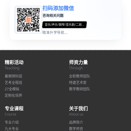
扫码添加微信
咨询相关问题
音乐/声乐/钢琴/音乐剧/二胡...
精准升学导航...
精彩活动
师资力量
Teaching
Through
暑期预科班
全职教师团队
艺考全程班
特邀艺术家
27全模拟
教学教研团队
定制化培养
专业课程
关于我们
Course
About us
专业介绍
品牌简介
九大专业
教学师资