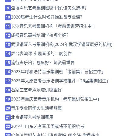
淄博声乐艺考集训班哪个好,该怎么选择？
9
2020届考生什么时候开始准备专业课？
10
长沙音乐艺考集训机构「考前集训营招生中」
11
成都音乐高考培训学校哪个好？
12
武汉钢琴艺考集训机构(2024年武汉学钢琴最好的机构)
13
舞台表演课 实现音乐的二度创作
14
流行声乐培训哪里好？师资最重要
15
2023年呼和浩特音乐集训班「考前集训营招生中」
16
2025年太原艺考音乐培训学校推荐「26届集训招生」
17
石家庄艺考声乐培训哪里好
18
2023年重庆艺考音乐机构「考前集训营招生中」
19
音乐专业同学の生活畅想集
20
北京钢琴艺考培训费用
21
2014年山东艺考音乐类或将不组织统考
22
哈尔滨舞蹈艺考培训班哪家好_哪个好_学费多少
23