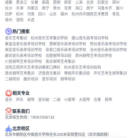
成都
黑龙江
长春
南昌
昆明
西安
上海
北京
石家庄
郑州
长沙
天津
内蒙古
南宁
贵州
甘肃
海口
西宁
乌鲁木齐
银川
拉萨
杭州
河南
四川
山东
福州
杭州风华国韵艺术教育
青岛
常州
洛阳
大连
热门搜索
音乐艺考集训
杭州音乐艺考集训学校
唐山音乐高考培训学校
秦皇岛音乐高考培训学校
邯郸音乐高考培训学校
邢台音乐高考培训学校
保定音乐高考培训学校
张家口音乐高考培训学校
沧州音乐高考培训学校
廊坊音乐高考培训学校
合肥钢琴培训班
贵州钢琴艺考培训学校
川音钢琴艺考培训学校
南京钢琴艺考集训
沈阳正规声乐艺考培训哪家口碑好
杭州音乐艺考培训机构
南京钢琴艺考集训
济南音乐集训
寒假声乐集训班
声乐艺考生钢琴集训
二胡培训
器乐培训
音乐培训
钢琴培训
相关专业
音乐
声乐
钢琴
音乐剧
二胡
小提琴
大提琴
古筝
扬琴
联系我们
北京招生热线：18501056132
北京校区
北京市朝阳区中国音乐学院往东200米安翔里社区（风华国韵楼）