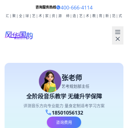
400-666-4114
咨询服务热线
汇|聚|全|球|艺|术|家|资|源
缔|造|艺|术|教|育|新|范|式
张老师
艺考规划部主任
全阶段音乐教学 无缝升学保障
评测音乐方向专业能力 量身定制适考学习方案
call
18501056132
咨询费用