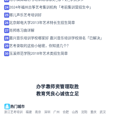
2024年福州古筝艺考集训机构「考前集训营招生中」
24
哪儿声乐艺考培训好
25
北京邮电大学2013年艺术特长生招生简章
26
肖邦练习曲详解
27
嘉兴音乐培训学校哪家好 嘉兴音乐培训学校排名「已解决」
28
艺考录取的这些小秘密，你知道几个？
29
玉溪师范学院2018年艺术类招生简章
30
办学靠师资管理取胜
教育凭良心诚信立足
热门城市
浙江艺考培训
福建
南京
深圳
广州
合肥
山西
沈阳
重庆
武汉