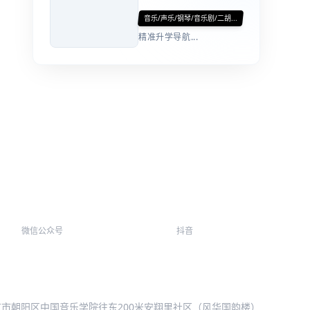
音乐/声乐/钢琴/音乐剧/二胡...
精准升学导航...
微信公众号
抖音
北京市朝阳区中国音乐学院往东200米安翔里社区（风华国韵楼）