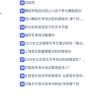
邓超然
20
舞蹈学院培训班让小孩子参与舞蹈培训
21
了。
四川舞蹈艺考培训机构哪家好_哪个好_学
22
费多少
家长如何发现孩子的艺术天赋
23
编导艺考培训重要吗
24
2022年北京钢琴艺考生集训机构「集训营
25
招生中」
上海音乐剧暑期集训机构哪家好
26
2026年北京音乐艺考培训机构哪家好？五
27
大维度教你精准筛选
济南高考音乐培训费用是多少？
28
太原音乐培训学校哪家好 太原音乐培训学
29
校排名「预约名师」
乌鲁木齐音乐校考冲刺班/学校哪个好
30