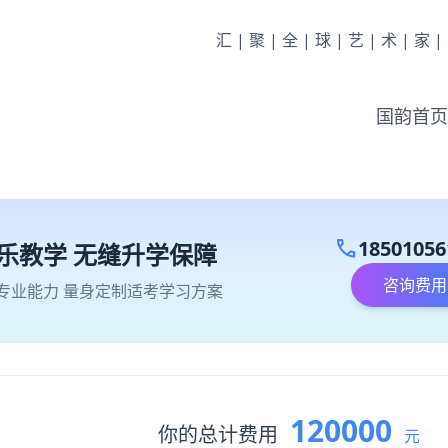
汇|聚|全|球|艺|术|家
国韵首页
call
18501056
乐教学 无缝升学保障
咨询费用
专业能力 量身定制适考学习方案
120000
你的总计费用
元