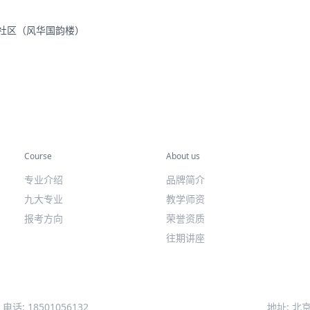
里社区（风华国韵楼）
专业课程
关于我们
Course
About us
专业介绍
品牌简介
九大专业
教学师资
报考方向
荣誉资质
往期讲座
电话: 18501056132
地址: 