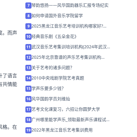
琴韵悠扬——风华国韵器乐汇报专场纪实
7
如何申请国外音乐学院留学
8
2025黑龙江音乐艺考培训机构哪家好?如
9
度。而声
何选择培训机构？
经典音乐剧《五朵金花》
10
武汉音乐艺考集训培训机构(2024年武汉
11
招音乐生的学校)
2025年北京靠谱的声乐艺考集训机构
12
「26届集训招生中」
关于艺考的诸多问题？
13
升了语言
2010中央戏剧学院艺考真题
14
有共情能
学声乐要多少钱？
15
风华国韵学员刘维灿
16
艺考文化课复习，六招让你圆梦大学
17
广州哪里能学声乐_领取最新声乐课程试
18
听券
风格。在
2022年黑龙江音乐艺考集训费用
19