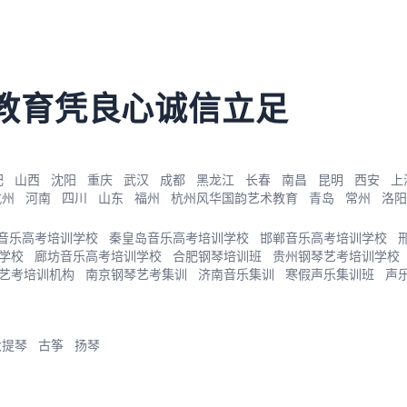
教育凭良心诚信立足
肥
山西
沈阳
重庆
武汉
成都
黑龙江
长春
南昌
昆明
西安
上
杭州
河南
四川
山东
福州
杭州风华国韵艺术教育
青岛
常州
洛阳
音乐高考培训学校
秦皇岛音乐高考培训学校
邯郸音乐高考培训学校
学校
廊坊音乐高考培训学校
合肥钢琴培训班
贵州钢琴艺考培训学校
艺考培训机构
南京钢琴艺考集训
济南音乐集训
寒假声乐集训班
声
大提琴
古筝
扬琴