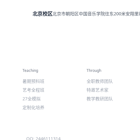
北京校区
北京市朝阳区中国音乐学院往东200米安翔
精彩活动
师资力量
Teaching
Through
暑期预科班
全职教师团队
艺考全程班
特邀艺术家
27全模拟
教学教研团队
定制化培养
QQ: 2446111314