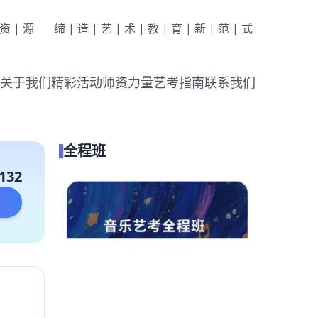
|资|源
缔|造|艺|术|教|育|新|范|式
关于我们
精彩活动
师资力量
艺考指南
联系我们
全程班
132