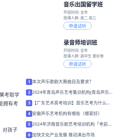
音乐出国留学班
开班时间: 全年
授课人群: 高二 高三
申请试听
录音师培训班
开班时间: 全年
授课人群: 高中生 爱好者
申请试听
本次声乐歌剧大赛曲目及要求？
1
2024年青岛声乐艺考集训机构(青岛声乐
2
果考取学
培训班哪里好)
【广东艺术高考培训】音乐艺考为什么要
能拥有考
3
学乐理？
安徽声乐艺考机构有哪些（哪家好）
4
2024年济南音乐剧艺考培训机构「考前集
5
，对孩子
训营招生中」
加快文化产业发展 推动演出市场
6