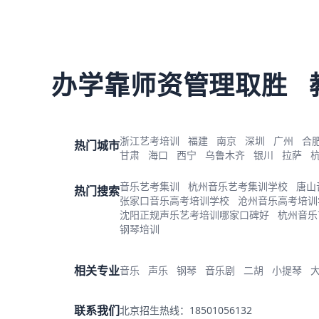
办学靠师资管理取胜
浙江艺考培训
福建
南京
深圳
广州
合
热门城市
甘肃
海口
西宁
乌鲁木齐
银川
拉萨
音乐艺考集训
杭州音乐艺考集训学校
唐山
热门搜索
张家口音乐高考培训学校
沧州音乐高考培训
沈阳正规声乐艺考培训哪家口碑好
杭州音乐
钢琴培训
相关专业
音乐
声乐
钢琴
音乐剧
二胡
小提琴
联系我们
北京招生热线：18501056132