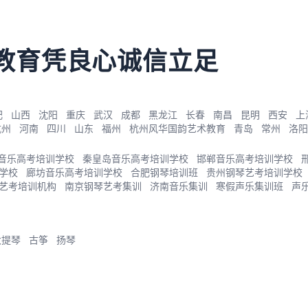
教育凭良心诚信立足
肥
山西
沈阳
重庆
武汉
成都
黑龙江
长春
南昌
昆明
西安
上
杭州
河南
四川
山东
福州
杭州风华国韵艺术教育
青岛
常州
洛阳
音乐高考培训学校
秦皇岛音乐高考培训学校
邯郸音乐高考培训学校
学校
廊坊音乐高考培训学校
合肥钢琴培训班
贵州钢琴艺考培训学校
艺考培训机构
南京钢琴艺考集训
济南音乐集训
寒假声乐集训班
声
大提琴
古筝
扬琴