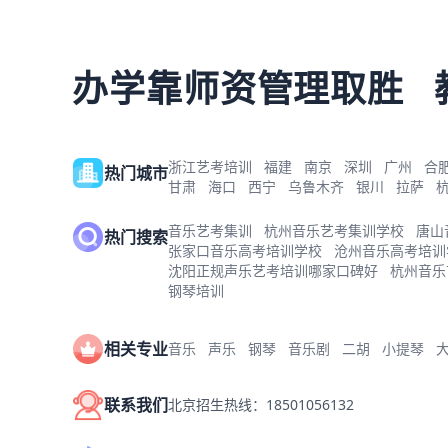
办学靠师资管理取胜
浙江艺考培训
福建
南京
深圳
广州
合
热门城市
甘肃
海口
西宁
乌鲁木齐
银川
拉萨
音乐艺考集训
杭州音乐艺考集训学校
唐山
热门搜索
张家口音乐高考培训学校
沧州音乐高考培训
沈阳正规声乐艺考培训哪家口碑好
杭州音乐
钢琴培训
相关专业
音乐
声乐
钢琴
音乐剧
二胡
小提琴
联系我们
北京招生热线：18501056132