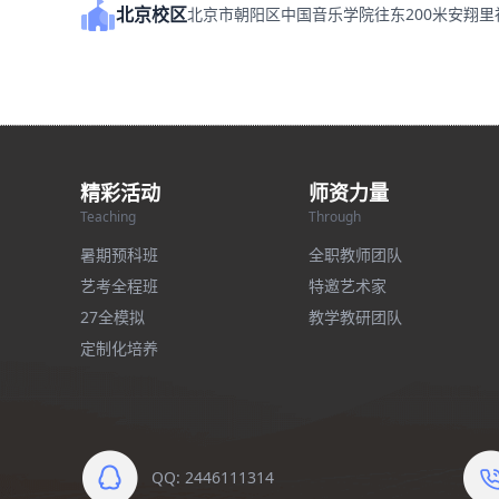
北京校区
北京市朝阳区中国音乐学院往东200米安翔
精彩活动
师资力量
Teaching
Through
暑期预科班
全职教师团队
艺考全程班
特邀艺术家
27全模拟
教学教研团队
定制化培养
QQ: 2446111314