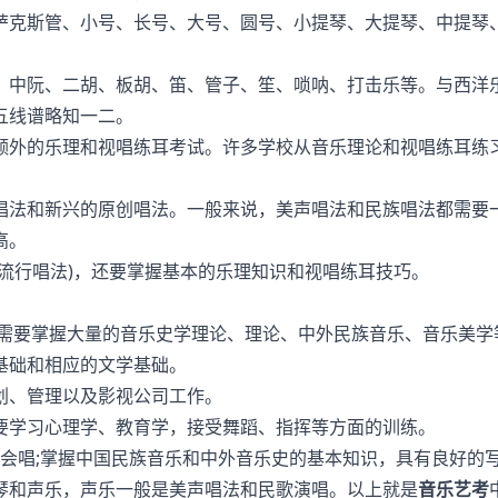
萨克斯管、小号、长号、大号、圆号、小提琴、大提琴、中提琴
、中阮、二胡、板胡、笛、管子、笙、唢呐、打击乐等。与西洋
五线谱略知一二。
额外的乐理和视唱练耳考试。许多学校从音乐理论和视唱练耳练
唱法和新兴的原创唱法。一般来说，美声唱法和民族唱法都需要
高。
、流行唱法)，还要掌握基本的乐理知识和视唱练耳技巧。
生需要掌握大量的音乐史学理论、理论、中外民族音乐、音乐美学
基础和相应的文学基础。
划、管理以及影视公司工作。
要学习心理学、教育学，接受舞蹈、指挥等方面的训练。
;会唱;掌握中国民族音乐和中外音乐史的基本知识，具有良好的
琴和声乐，声乐一般是美声唱法和民歌演唱。以上就是
音乐艺考