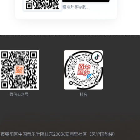
精准升学导航...
微信公众号
抖音
北京市朝阳区中国音乐学院往东200米安翔里社区（风华国韵楼）