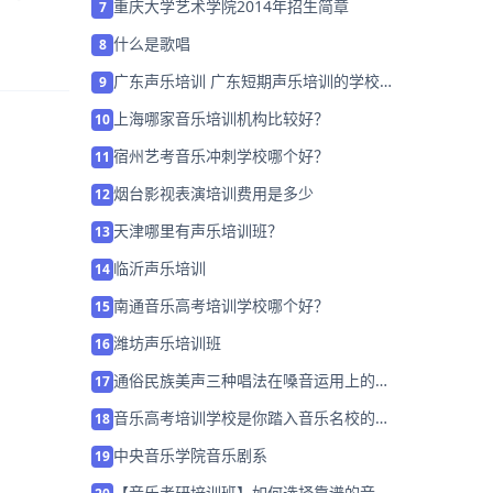
重庆大学艺术学院2014年招生简章
7
什么是歌唱
8
广东声乐培训 广东短期声乐培训的学校哪
9
家好?
上海哪家音乐培训机构比较好？
10
宿州艺考音乐冲刺学校哪个好？
11
烟台影视表演培训费用是多少
12
天津哪里有声乐培训班？
13
临沂声乐培训
14
南通音乐高考培训学校哪个好？
15
潍坊声乐培训班
16
通俗民族美声三种唱法在嗓音运用上的异
17
同
音乐高考培训学校是你踏入音乐名校的加
18
速器！
中央音乐学院音乐剧系
19
【音乐考研培训班】如何选择靠谱的音乐