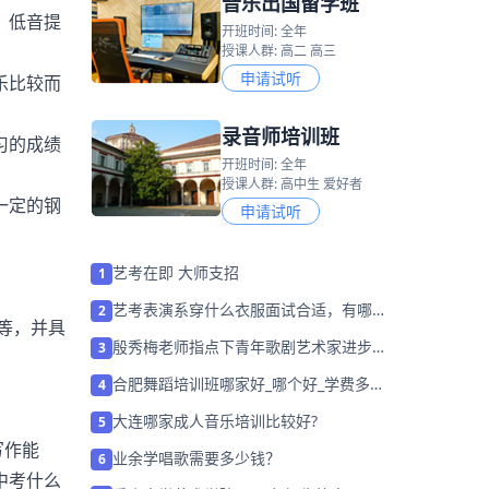
音乐出国留学班
、低音提
开班时间: 全年
授课人群: 高二 高三
申请试听
乐比较而
录音师培训班
习的成绩
开班时间: 全年
授课人群: 高中生 爱好者
一定的钢
申请试听
艺考在即 大师支招
1
艺考表演系穿什么衣服面试合适，有哪些
2
等，并具
选择技巧
殷秀梅老师指点下青年歌剧艺术家进步神
3
速在《伤逝》排练过程中
合肥舞蹈培训班哪家好_哪个好_学费多
4
少？
大连哪家成人音乐培训比较好?
5
写作能
业余学唱歌需要多少钱？
6
中考什么