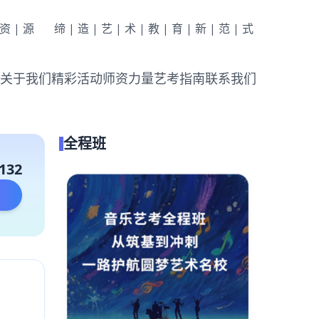
|资|源
缔|造|艺|术|教|育|新|范|式
关于我们
精彩活动
师资力量
艺考指南
联系我们
全程班
132