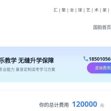
汇|聚|全|球|艺|术|家
国韵首页
call
18501056
乐教学 无缝升学保障
咨询费用
专业能力 量身定制适考学习方案
120000
你的总计费用
元