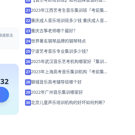
20
培训班？
2023年江西艺考生音乐集训班「考前集训
21
营招生中」
重庆成人音乐培训班多少钱 重庆成人音乐
22
培训班学费是多少「名师指导」
重庆古筝老师哪个最好？
23
除或依法
世界著名钢琴品牌的钢琴特点
24
宁波艺考音乐专业集训多少钱？
25
2025年武汉音乐艺考机构哪家好「集训营
26
招生中」
2023年上海高考音乐集训机构「考前集训
27
营招生中」
132
聊城音乐高考辅导班哪个好
28
2022年广州音乐集训哪家好
29
北京儿童声乐培训机构的好坏如何判断？
30