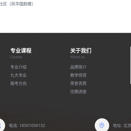
里社区（风华国韵楼）
专业课程
关于我们
Course
About us
专业介绍
品牌简介
九大专业
教学师资
报考方向
荣誉资质
往期讲座
电话: 18501056132
地址: 