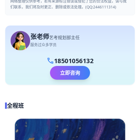
网络整理仅供参考，若有来源标注错误或侵犯了您的合法权益，请与我
们联系，我们将及时更正、删除或依法处理。(QQ:2446111314)
张老师
艺考规划部主任
服务过众多学员
call
18501056132
立即咨询
全程班