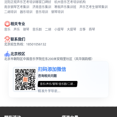
沈阳正规声乐艺考培训哪家口碑好
杭州音乐艺考培训机构
南京钢琴艺考集训
济南音乐集训
寒假声乐集训班
声乐艺考生钢琴集训
二胡培训
器乐培训
音乐培训
钢琴培训
相关专业
音乐
声乐
钢琴
音乐剧
二胡
小提琴
大提琴
古筝
扬琴
联系我们
北京招生热线：18501056132
北京校区
北京市朝阳区中国音乐学院往东200米安翔里社区（风华国韵楼）
扫码添加微信
咨询相关问题
音乐/声乐/钢琴/音乐剧/二胡...
精准升学导航...