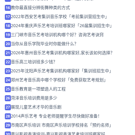
教你最直接分辨街舞种类的方式
16
2022年西安艺考集训音乐学校「考前集训营招生中」
17
2024年重庆声乐艺考培训班哪家好「26届集训招生中」
18
三门峡市音乐艺考培训机构哪个好？咨询艺考诀窍
19
当你从音乐学院毕业时你能做什么？
20
2026年惠州音乐艺考集训机构哪家好,家长该如何选择？
21
音乐高三培训班多少钱？
22
2025年沈阳声乐艺考集训机构哪家好「集训班招生中」
23
郑州艺考音乐高中哪个学校好「免费获取艺考规划」
24
音乐教育是一项塑造人的工程
25
菏泽音乐培训费用是多少
26
展现儿童艺术才华的音乐剧
27
2014声乐艺考 专业老师提醒学生尽快做好准备！
28
市南区声乐培训 市南区声乐培训学校排名「预约名师」
29
嘉兴影视表演培训-嘉兴影视表演艺考培训班哪家好
30