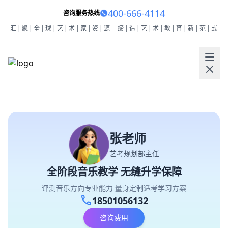
400-666-4114
咨询服务热线
汇|聚|全|球|艺|术|家|资|源
缔|造|艺|术|教|育|新|范|式
张老师
艺考规划部主任
全阶段音乐教学 无缝升学保障
评测音乐方向专业能力 量身定制适考学习方案
call
18501056132
咨询费用