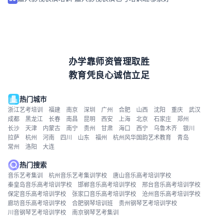
办学靠师资管理取胜
教育凭良心诚信立足
热门城市
浙江艺考培训
福建
南京
深圳
广州
合肥
山西
沈阳
重庆
武汉
成都
黑龙江
长春
南昌
昆明
西安
上海
北京
石家庄
郑州
长沙
天津
内蒙古
南宁
贵州
甘肃
海口
西宁
乌鲁木齐
银川
拉萨
杭州
河南
四川
山东
福州
杭州风华国韵艺术教育
青岛
常州
洛阳
大连
热门搜索
音乐艺考集训
杭州音乐艺考集训学校
唐山音乐高考培训学校
秦皇岛音乐高考培训学校
邯郸音乐高考培训学校
邢台音乐高考培训学校
保定音乐高考培训学校
张家口音乐高考培训学校
沧州音乐高考培训学校
廊坊音乐高考培训学校
合肥钢琴培训班
贵州钢琴艺考培训学校
川音钢琴艺考培训学校
南京钢琴艺考集训