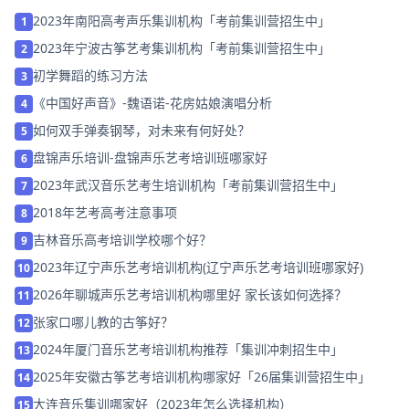
2023年南阳高考声乐集训机构「考前集训营招生中」
1
2023年宁波古筝艺考集训机构「考前集训营招生中」
2
初学舞蹈的练习方法
3
《中国好声音》-魏语诺-花房姑娘演唱分析
4
如何双手弹奏钢琴，对未来有何好处？
5
盘锦声乐培训-盘锦声乐艺考培训班哪家好
6
2023年武汉音乐艺考生培训机构「考前集训营招生中」
7
2018年艺考高考注意事项
8
吉林音乐高考培训学校哪个好？
9
2023年辽宁声乐艺考培训机构(辽宁声乐艺考培训班哪家好)
10
2026年聊城声乐艺考培训机构哪里好 家长该如何选择？
11
张家口哪儿教的古筝好？
12
2024年厦门音乐艺考培训机构推荐「集训冲刺招生中」
13
2025年安徽古筝艺考培训机构哪家好「26届集训营招生中」
14
大连音乐集训哪家好（2023年怎么选择机构）
15