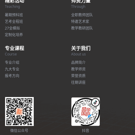
精彩活动
师资力量
Teaching
Through
暑期预科班
全职教师团队
艺考全程班
特邀艺术家
27全模拟
教学教研团队
定制化培养
专业课程
关于我们
Course
About us
专业介绍
品牌简介
九大专业
教学师资
报考方向
荣誉资质
往期讲座
微信公众号
抖音