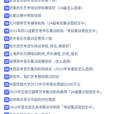
宜宾音乐高考培训学校哪个好？
15
济南声乐艺考培训学校哪家好（24届怎么选择）
16
红歌比赛中荣获佳绩
17
大兴钢琴艺考辅导机构「24届考前集训营招生中」
18
2022年四川成都艺考声乐集训机构「考前集训营招生中」
19
高中音乐生集训花费多少钱
20
哈尔滨艺考音乐培训学校_排名_哪家好？
21
上海声乐乐理培训机构_声乐课程_价格_报名
22
淄博高中音乐集训班哪家好（怎么选择）
23
陕西高考音乐集训机构排名（2023年有哪些怎么选择）
24
那些年，我们艺考曾经踩过的坑
25
中国传媒大学2012年艺考报名费超过200万元
26
2025年石家庄钢琴艺考集训机构推荐「26届集训营招生中」
27
如何表达音乐作品的内在情感
28
2022年青岛音乐高考集训冲刺班「考前集训营招生中」
29