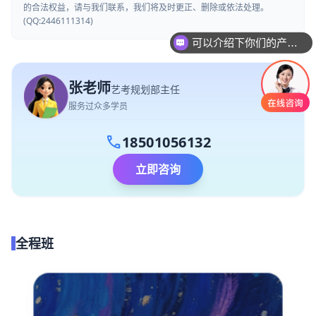
的合法权益，请与我们联系，我们将及时更正、删除或依法处理。
(QQ:2446111314)
可以介绍下你们的产品么
你们是怎么收费的呢
张老师
艺考规划部主任
服务过众多学员
call
18501056132
立即咨询
全程班