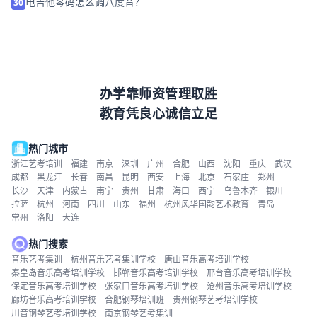
电吉他琴码怎么调八度音？
30
办学靠师资管理取胜
教育凭良心诚信立足
热门城市
浙江艺考培训
福建
南京
深圳
广州
合肥
山西
沈阳
重庆
武汉
成都
黑龙江
长春
南昌
昆明
西安
上海
北京
石家庄
郑州
长沙
天津
内蒙古
南宁
贵州
甘肃
海口
西宁
乌鲁木齐
银川
拉萨
杭州
河南
四川
山东
福州
杭州风华国韵艺术教育
青岛
常州
洛阳
大连
热门搜索
音乐艺考集训
杭州音乐艺考集训学校
唐山音乐高考培训学校
秦皇岛音乐高考培训学校
邯郸音乐高考培训学校
邢台音乐高考培训学校
保定音乐高考培训学校
张家口音乐高考培训学校
沧州音乐高考培训学校
廊坊音乐高考培训学校
合肥钢琴培训班
贵州钢琴艺考培训学校
川音钢琴艺考培训学校
南京钢琴艺考集训