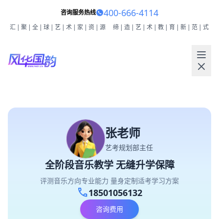
400-666-4114
咨询服务热线
汇|聚|全|球|艺|术|家|资|源
缔|造|艺|术|教|育|新|范|式
张老师
艺考规划部主任
全阶段音乐教学 无缝升学保障
评测音乐方向专业能力 量身定制适考学习方案
call
18501056132
咨询费用