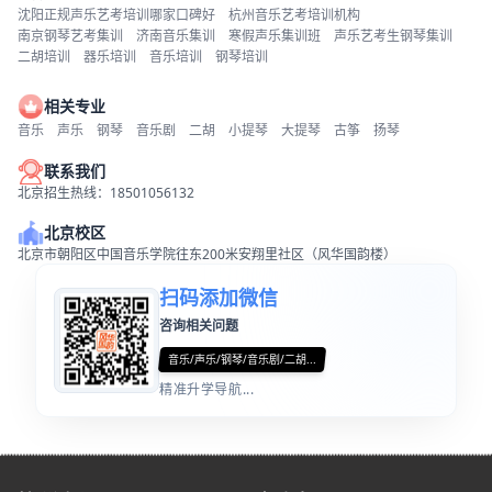
沈阳正规声乐艺考培训哪家口碑好
杭州音乐艺考培训机构
南京钢琴艺考集训
济南音乐集训
寒假声乐集训班
声乐艺考生钢琴集训
二胡培训
器乐培训
音乐培训
钢琴培训
相关专业
音乐
声乐
钢琴
音乐剧
二胡
小提琴
大提琴
古筝
扬琴
联系我们
北京招生热线：18501056132
北京校区
北京市朝阳区中国音乐学院往东200米安翔里社区（风华国韵楼）
扫码添加微信
咨询相关问题
音乐/声乐/钢琴/音乐剧/二胡...
精准升学导航...