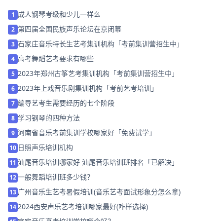
成人钢琴考级和少儿一样么
1
第四届全国民族声乐论坛在京闭幕
2
石家庄音乐特长生艺考集训机构「考前集训营招生中」
3
高考舞蹈艺考要求有哪些
4
2023年郑州古筝艺考集训机构「考前集训营招生中」
5
2023年上戏音乐剧集训机构「考前艺考培训」
6
编导艺考生需要经历的七个阶段
7
学习钢琴的四种方法
8
河南省音乐考前集训学校哪家好「免费试学」
9
日照声乐培训机构
10
汕尾音乐培训哪家好 汕尾音乐培训班排名「已解决」
11
一般舞蹈培训班多少钱？
12
广州音乐生艺考暑假培训(音乐艺考面试形象分怎么拿)
13
2024西安声乐艺考培训哪家最好(咋样选择)
14