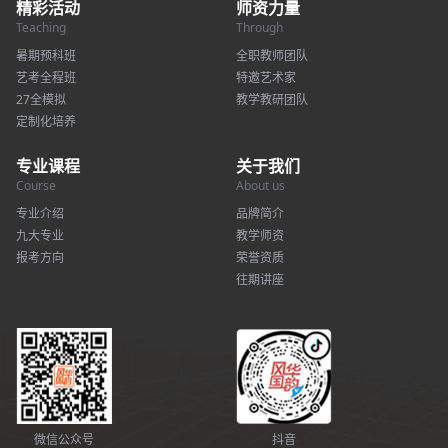
精彩活动
师资力量
Teaching
Through
暑期预科班
全职教师团队
艺考全程班
特邀艺术家
27全模拟
教学教研团队
定制化培养
专业课程
关于我们
Course
About us
专业介绍
品牌简介
九大专业
教学师资
报考方向
荣誉资质
往期讲座
微信公众号
抖音