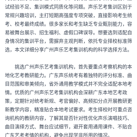
试经验不足、集训模式同质化等问题。声乐艺考集训区别于
常规兴趣培训，主打短期高强度专项突破，直接影响考生统
考、校考最终成绩。很多家长和考生缺乏专业甄别能力，容
易被舞台展示、招生福利、虚假口碑误导。想要选到适配自
身情况的集训平台，需摒弃主观判断，依托专业择校标准筛
选，本文详细分享广州声乐艺考集训机构的科学选择方法。
挑选
广州声乐艺考集训机构
，首先要重点考察机构的本
地化艺考教研能力。广东声乐统考有着独特的评分标准、曲
目范围和审美倾向，省外通用教学模式并不完全适配本地考
情。优质的广州声乐艺考集训机构会深耕广东本地艺考政
策，定期针对统考新规、考官偏好、高频扣分点开展教研更
新教学内容，精准贴合本地考试要求。考生择校时可重点咨
询机构的教研内容，了解其是否针对性优化声乐演唱技巧、
曲目演绎方式、舞台应试细节，避开套用通用课件、不贴合
广东艺考考情的机构，避免出现学非所用的情况。