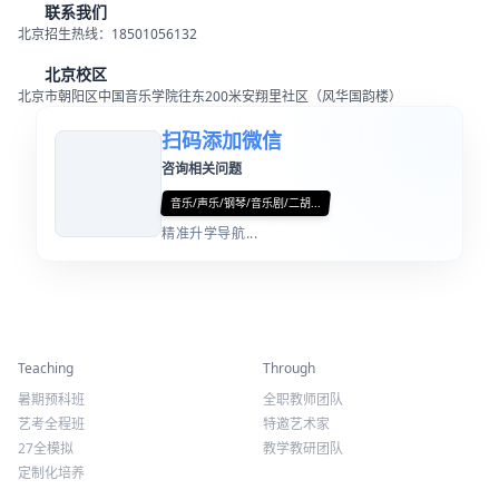
联系我们
北京招生热线：18501056132
北京校区
北京市朝阳区中国音乐学院往东200米安翔里社区（风华国韵楼）
扫码添加微信
咨询相关问题
音乐/声乐/钢琴/音乐剧/二胡...
精准升学导航...
精彩活动
师资力量
Teaching
Through
暑期预科班
全职教师团队
艺考全程班
特邀艺术家
27全模拟
教学教研团队
定制化培养