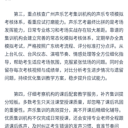
第三，重点核查广州
声乐艺考集训机构
的声乐专项模拟
考核体系，看重应试打磨能力。声乐艺考最终比拼的是考场
发挥能力，日常专业练习和考场实战存在较大差距。靠谱的
集训机构会建立完善的常态化模拟考核体系，定期举办全真
模拟考试，严格按照广东统考流程、评分标准打分点评。从
上台礼仪、台风仪态、演唱节奏、情感处理等全方位细化指
导，帮助考生适应考场氛围，克服紧张怯场的问题。同时会
留存每次考核视频与成绩单，对比分析考生进步情况与遗留
问题，持续优化集训教学方案，稳步提升应试能力。
第四，仔细考察机构的课后配套教学服务，补齐集训提
分短板。多数考生只关注课堂授课质量，却忽略了课后巩固
的重要性。声乐集训的高效提分，离不开课后精细化辅导。
优质集训机构不仅完成日常授课，还会安排专业老师全程跟
进课后练声，及时纠正考生错误的发声习惯、音准节奏问