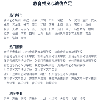
教育凭良心诚信立足
热门城市
浙江艺考培训
福建
南京
深圳
广州
合肥
山西
沈阳
重庆
武汉
成都
黑龙江
长春
南昌
昆明
西安
上海
北京
石家庄
郑州
长沙
天津
内蒙古
南宁
贵州
甘肃
海口
西宁
乌鲁木齐
银川
拉萨
杭州
河南
四川
山东
福州
杭州风华国韵艺术教育
青岛
常州
洛阳
大连
热门搜索
音乐艺考集训
杭州音乐艺考集训学校
唐山音乐高考培训学校
秦皇岛音乐高考培训学校
邯郸音乐高考培训学校
邢台音乐高考培训学校
保定音乐高考培训学校
张家口音乐高考培训学校
沧州音乐高考培训学校
廊坊音乐高考培训学校
合肥钢琴培训班
贵州钢琴艺考培训学校
川音钢琴艺考培训学校
南京钢琴艺考集训
沈阳正规声乐艺考培训哪家口碑好
杭州音乐艺考培训机构
南京钢琴艺考集训
济南音乐集训
寒假声乐集训班
声乐艺考生钢琴集训
二胡培训
器乐培训
音乐培训
钢琴培训
相关专业
音乐
声乐
钢琴
音乐剧
二胡
小提琴
大提琴
古筝
扬琴