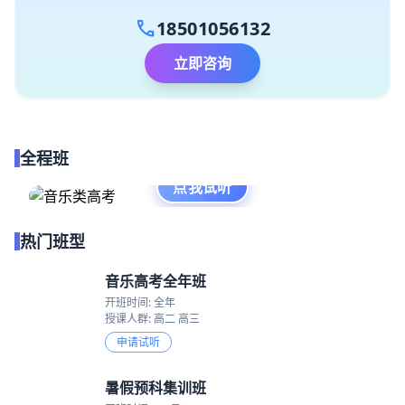
call
18501056132
立即咨询
全程班
点我试听
热门班型
音乐高考全年班
开班时间: 全年
授课人群: 高二 高三
申请试听
暑假预科集训班