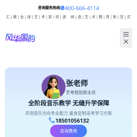
400-666-4114
咨询服务热线
汇|聚|全|球|艺|术|家|资|源
缔|造|艺|术|教|育|新|范|式
张老师
艺考规划部主任
全阶段音乐教学 无缝升学保障
评测音乐方向专业能力 量身定制适考学习方案
call
18501056132
咨询费用