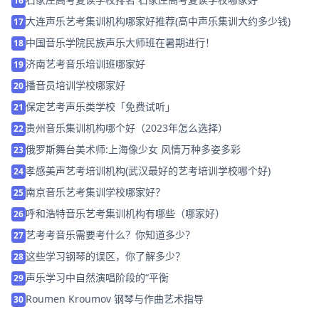
16
大连声乐艺考集训机构哪家好推荐(高中声乐集训大约多少钱)
17
中国音乐学院民族声乐大师班在暑期进行！
18
济南艺考音乐培训班哪家好
19
播音员培训学校哪家好
20
保定艺考声乐类学校「免费试听」
21
贵州音乐集训机构哪个好（2023年怎么选择）
22
俄罗斯舞台美术师:上海像少女 风情万种多姿多彩
23
孝感美声艺考培训机构(武汉最好的艺考培训学校哪个好)
24
南京音乐艺考集训学校哪家好？
25
呼和浩特音乐艺考集训机构有哪些（哪家好）
26
艺考考音乐需要考什么？你知道多少？
27
这些学习钢琴的误区，你了解多少？
28
声乐学习中自然演唱阶段的“平衡
29
Roumen Kroumov 钢琴与作曲艺术指导
30