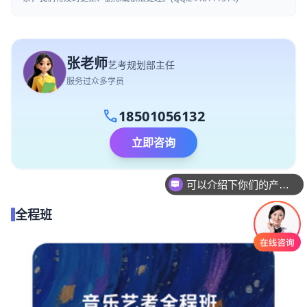
张老师
艺考规划部主任
服务过众多学员
call
18501056132
立即咨询
可以介绍下你们的产品么
你们是怎么收费的呢
全程班