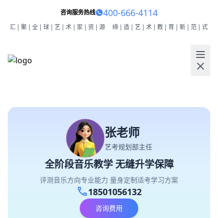
400-666-4114
咨询服务热线
汇|聚|全|球|艺|术|家|资|源
缔|造|艺|术|教|育|新|范|式
张老师
艺考规划部主任
全阶段音乐教学 无缝升学保障
评测音乐方向专业能力 量身定制适考学习方案
call
18501056132
咨询费用