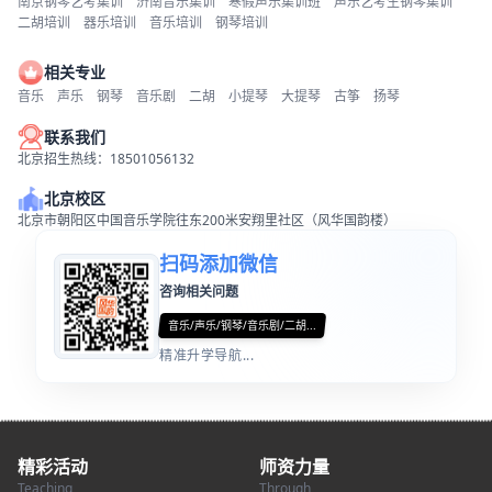
南京钢琴艺考集训
济南音乐集训
寒假声乐集训班
声乐艺考生钢琴集训
二胡培训
器乐培训
音乐培训
钢琴培训
相关专业
音乐
声乐
钢琴
音乐剧
二胡
小提琴
大提琴
古筝
扬琴
联系我们
北京招生热线：18501056132
北京校区
北京市朝阳区中国音乐学院往东200米安翔里社区（风华国韵楼）
扫码添加微信
咨询相关问题
音乐/声乐/钢琴/音乐剧/二胡...
精准升学导航...
精彩活动
师资力量
Teaching
Through