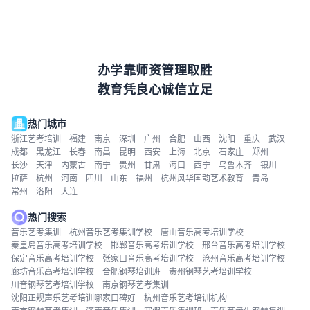
办学靠师资管理取胜
教育凭良心诚信立足
热门城市
浙江艺考培训
福建
南京
深圳
广州
合肥
山西
沈阳
重庆
武汉
成都
黑龙江
长春
南昌
昆明
西安
上海
北京
石家庄
郑州
长沙
天津
内蒙古
南宁
贵州
甘肃
海口
西宁
乌鲁木齐
银川
拉萨
杭州
河南
四川
山东
福州
杭州风华国韵艺术教育
青岛
常州
洛阳
大连
热门搜索
音乐艺考集训
杭州音乐艺考集训学校
唐山音乐高考培训学校
秦皇岛音乐高考培训学校
邯郸音乐高考培训学校
邢台音乐高考培训学校
保定音乐高考培训学校
张家口音乐高考培训学校
沧州音乐高考培训学校
廊坊音乐高考培训学校
合肥钢琴培训班
贵州钢琴艺考培训学校
川音钢琴艺考培训学校
南京钢琴艺考集训
沈阳正规声乐艺考培训哪家口碑好
杭州音乐艺考培训机构