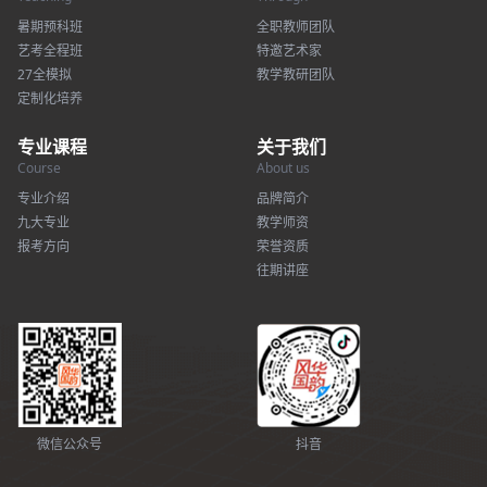
暑期预科班
全职教师团队
艺考全程班
特邀艺术家
27全模拟
教学教研团队
定制化培养
专业课程
关于我们
Course
About us
专业介绍
品牌简介
九大专业
教学师资
报考方向
荣誉资质
往期讲座
微信公众号
抖音