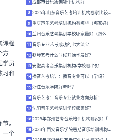
成都市音乐集训哪个机构好
7
2025年山东音乐艺考培训机构哪家比较好
8
「26届集训招生中」
重庆声乐艺考培训机构有哪些（哪家好）
9
兰州音乐艺考集训学校哪家最好（怎么选
10
择机构）
其课程
音乐专业艺考成功的七大法宝
11
个方
钢琴艺考什么时候开始学最好?
12
据学员
安徽高考音乐集训机构/学校哪个好
13
练习和
播音艺考培训：播音专业可以自学吗？
14
浙江音乐学院好考吗？
15
音乐艺考：音乐专业就业方向分析！
16
沈阳音乐艺考培训学校哪家好？
17
2025年郑州艺考音乐培训机构哪家好「集
18
环节。
训营招生中」
2023年西安音乐学院暑期音乐培训机构
19
。一个
「考前集训营招生中」
2025年武汉音乐艺考培训机构哪家好「集