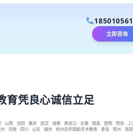
call
18501056
立即咨询
）
教育凭良心诚信立足
肥
山西
沈阳
重庆
武汉
成都
黑龙江
长春
南昌
昆明
西安
上
杭州
河南
四川
山东
福州
杭州风华国韵艺术教育
青岛
常州
洛阳