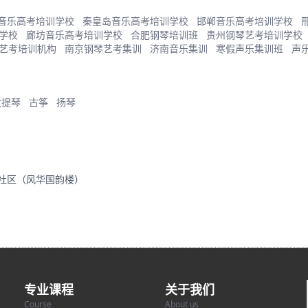
音乐高考培训学校
秦皇岛音乐高考培训学校
邯郸音乐高考培训学校
学校
廊坊音乐高考培训学校
合肥钢琴培训班
贵州钢琴艺考培训学校
艺考培训机构
南京钢琴艺考集训
济南音乐集训
寒假声乐集训班
声
大提琴
古筝
扬琴
里社区（风华国韵楼）
专业课程
关于我们
Course
About us