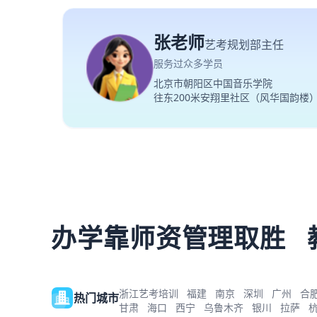
张老师
艺考规划部主任
服务过众多学员
北京市朝阳区中国音乐学院
往东200米安翔里社区（风华国韵楼
办学靠师资管理取胜
浙江艺考培训
福建
南京
深圳
广州
合
热门城市
甘肃
海口
西宁
乌鲁木齐
银川
拉萨