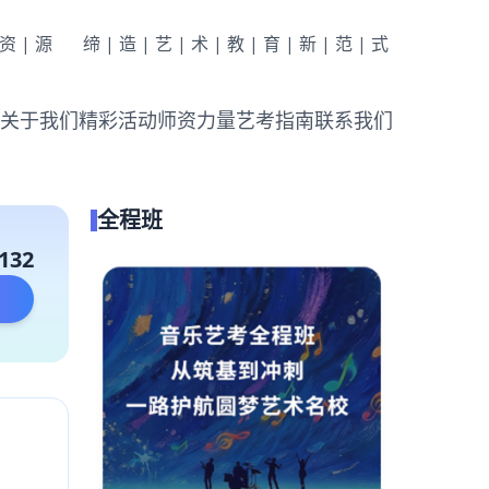
|资|源
缔|造|艺|术|教|育|新|范|式
关于我们
精彩活动
师资力量
艺考指南
联系我们
全程班
132