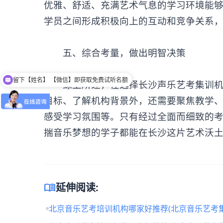
优雅、舒适、充满艺术气息的学习环境能
学员之间形成积极向上的互动和竞争关系
‌五、综合考量，做出明智决策‌
留下【姓名】 【微信】即获取免费试听名额
综上所述，在选择长沙声乐艺考集训机构
目标、了解机构背景外，还需要聚焦教学
感受学习氛围等。只有经过全面而细致的
揣音乐梦想的学子都能在长沙这片艺术沃
menu_book
延伸阅读:
北京音乐艺考培训机构哪家好推荐(北京音乐艺考