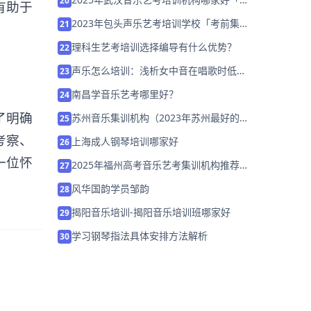
20
有助于
训班招生中」
2023年包头声乐艺考培训学校「考前集训
21
营招生中」
理科生艺考培训选择编导有什么优势？
22
声乐怎么培训：浅析女中音在唱歌时低中
23
音区共鸣
南昌学音乐艺考哪里好？
24
了明确
苏州音乐集训机构（2023年苏州最好的音
25
乐艺考学校）
考察、
上海成人钢琴培训哪家好
26
一位怀
2025年福州高考音乐艺考集训机构推荐
27
「26届集训招生」
风华国韵学员邹韵
28
揭阳音乐培训-揭阳音乐培训班哪家好
29
学习钢琴指法具体安排方法解析
30