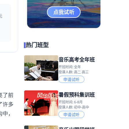
点我试听
元
热门班型
音乐高考全年班
开班时间: 全年
授课人群: 高二 高三
申请试听
暑假预科集训班
亮了前
开班时间: 6-8月
了许多
授课人群: 初中-高中
构中，
申请试听