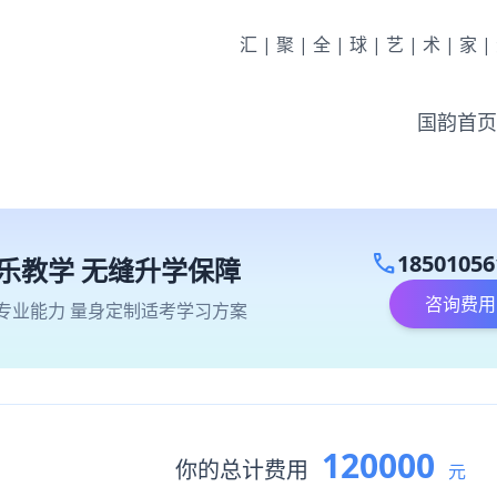
汇|聚|全|球|艺|术|家
国韵首页
call
18501056
乐教学 无缝升学保障
咨询费用
专业能力 量身定制适考学习方案
120000
你的总计费用
元