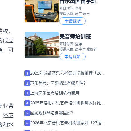
音乐出国留学班
开班时间: 全年
授课人群: 高二 高三
申请试听
院校、
录音师培训班
的成立
开班时间: 全年
道，可
授课人群: 高中生 爱好者
申请试听
2025年成都音乐艺考集训学校推荐「26
1
届集训招生中」
声乐艺考：声乐唱法有哪几种？
2
上海声乐艺考培训机构费用
3
2025年洛阳声乐艺考培训机构哪家好推荐
4
专业背
「考前集训营招生」
回龙观钢琴培训哪里好？
5
，还应
2026年北京音乐艺考机构哪家好「27届
6
格和水
考前集训营招生」