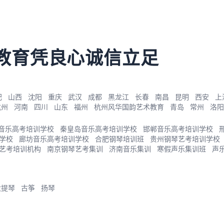
教育凭良心诚信立足
肥
山西
沈阳
重庆
武汉
成都
黑龙江
长春
南昌
昆明
西安
上
杭州
河南
四川
山东
福州
杭州风华国韵艺术教育
青岛
常州
洛阳
音乐高考培训学校
秦皇岛音乐高考培训学校
邯郸音乐高考培训学校
学校
廊坊音乐高考培训学校
合肥钢琴培训班
贵州钢琴艺考培训学校
艺考培训机构
南京钢琴艺考集训
济南音乐集训
寒假声乐集训班
声
大提琴
古筝
扬琴