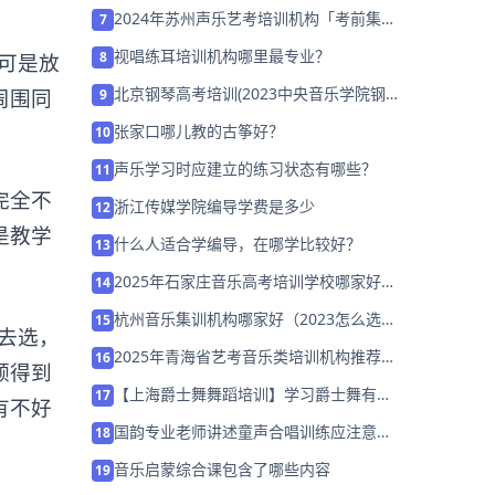
长该如何选择？
2024年苏州声乐艺考培训机构「考前集训
7
营招生中」
视唱练耳培训机构哪里最专业？
8
可是放
北京钢琴高考培训(2023中央音乐学院钢
周围同
9
琴培训班)
张家口哪儿教的古筝好？
10
声乐学习时应建立的练习状态有哪些？
11
完全不
浙江传媒学院编导学费是多少
12
是教学
什么人适合学编导，在哪学比较好？
13
2025年石家庄音乐高考培训学校哪家好
14
「集训营招生中」
杭州音乐集训机构哪家好（2023怎么选择
15
去选，
机构）
2025年青海省艺考音乐类培训机构推荐
16
顾得到
「考前集训营招生中」
【上海爵士舞舞蹈培训】学习爵士舞有哪
17
有不好
些误区？
国韵专业老师讲述童声合唱训练应注意的
18
问题
音乐启蒙综合课包含了哪些内容
19