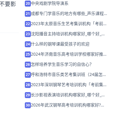
不要影
中央戏剧学院导演系
20
成都专门学音乐的地方有哪些_声乐课程_
21
价格_报名
2023年太原音乐生艺考集训机构「考前集
22
训营招生中」
沈阳播音主持培训机构哪家好_哪个好_学
23
费多少？
什么样的钢琴课最受孩子的欢迎
24
2024年济南音乐高考培训学校哪家好推荐
25
「集训班招生中」
怎样培养学生音乐学习的自信心？
26
呼和浩特市音乐类艺考集训班（24届怎么
27
选择机构）
2023年深圳钢琴艺考培训机构「考前集训
28
营招生中」
长沙影视表演培训机构哪家好_哪个好_学
29
费多少？
2026年武汉钢琴高考培训机构哪家好?家
30
长该如何选择？