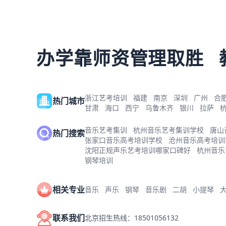
办学靠师资管理取胜
浙江艺考培训
福建
南京
深圳
广州
合
热门城市
甘肃
海口
西宁
乌鲁木齐
银川
拉萨
音乐艺考集训
杭州音乐艺考集训学校
唐山
热门搜索
张家口音乐高考培训学校
沧州音乐高考培训
沈阳正规声乐艺考培训哪家口碑好
杭州音乐
钢琴培训
相关专业
音乐
声乐
钢琴
音乐剧
二胡
小提琴
联系我们
北京招生热线：18501056132