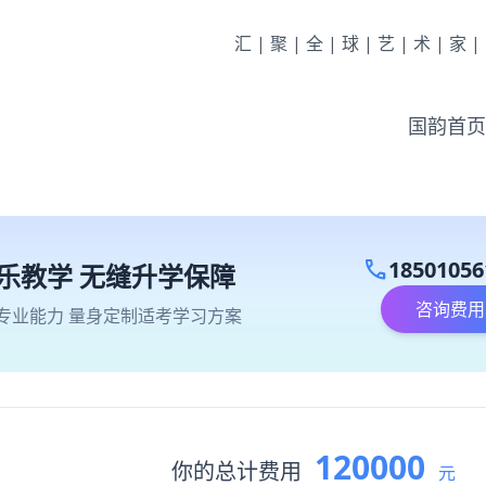
汇|聚|全|球|艺|术|家
国韵首页
call
18501056
乐教学 无缝升学保障
咨询费用
专业能力 量身定制适考学习方案
120000
你的总计费用
元