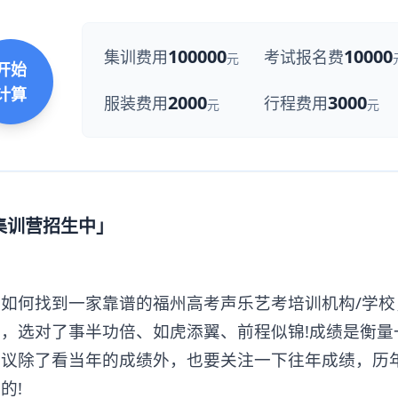
100000
10000
集训费用
考试报名费
元
开始
计算
2000
3000
服装费用
行程费用
元
元
集训营招生中」
何找到一家靠谱的福州高考声乐艺考培训机构/学校
，选对了事半功倍、如虎添翼、前程似锦!成绩是衡量
建议除了看当年的成绩外，也要关注一下往年成绩，历
的!