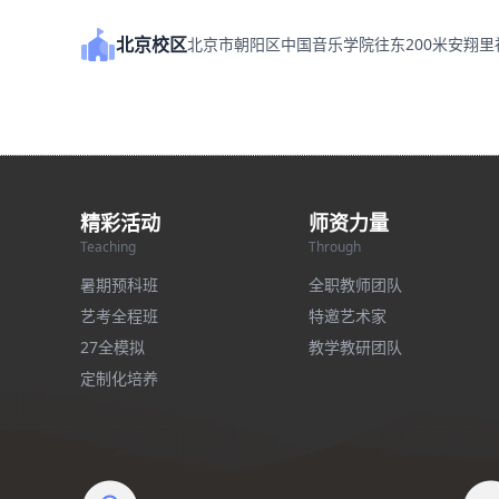
北京校区
北京市朝阳区中国音乐学院往东200米安翔
精彩活动
师资力量
Teaching
Through
暑期预科班
全职教师团队
艺考全程班
特邀艺术家
27全模拟
教学教研团队
定制化培养