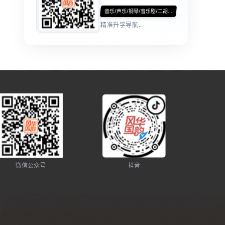
音乐/声乐/钢琴/音乐剧/二胡...
精准升学导航...
微信公众号
抖音