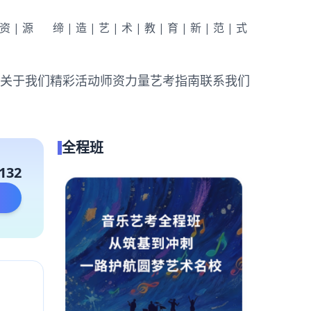
|资|源
缔|造|艺|术|教|育|新|范|式
关于我们
精彩活动
师资力量
艺考指南
联系我们
全程班
132