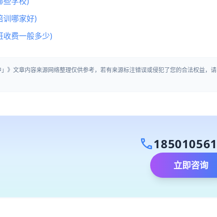
些学校)
训哪家好)
班收费一般多少)
中」》文章内容来源网络整理仅供参考，若有来源标注错误或侵犯了您的合法权益，请
call
18501056
立即咨询
）