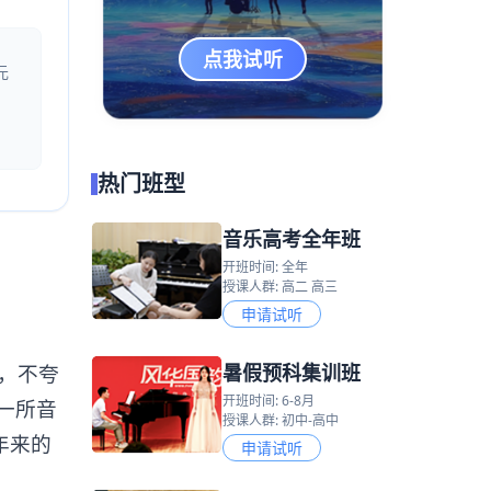
点我试听
元
热门班型
音乐高考全年班
开班时间: 全年
授课人群: 高二 高三
申请试听
暑假预科集训班
，不夸
开班时间: 6-8月
一所音
授课人群: 初中-高中
年来的
申请试听