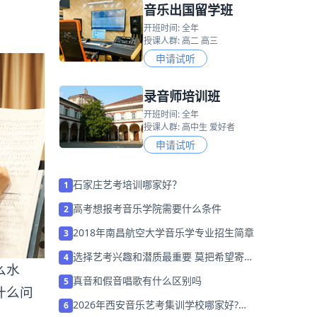
音乐出国留学班
开班时间: 全年
授课人群: 高二 高三
申请试听
录音师培训班
开班时间: 全年
授课人群: 高中生 爱好者
申请试听
石家庄艺考培训哪家好？
1
高考想报考音乐学院需要什么条件
2
2018年南昌航空大学音乐学专业招生简章
3
选择艺考兴趣和潜质最重要 莫把希望寄于
4
么水
转专业
真音和假音唱歌有什么区别吗
5
什么问
2026年西安音乐艺考集训学校哪家好?家
6