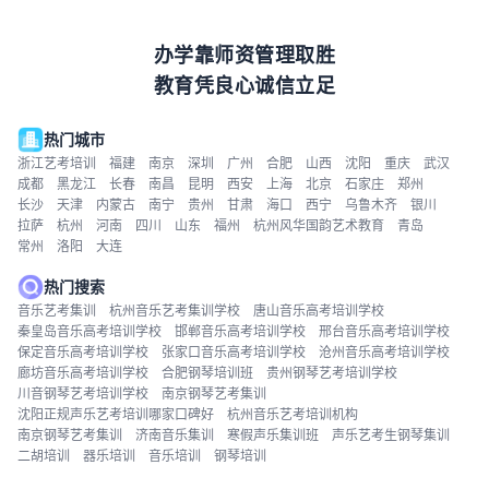
办学靠师资管理取胜
教育凭良心诚信立足
热门城市
浙江艺考培训
福建
南京
深圳
广州
合肥
山西
沈阳
重庆
武汉
成都
黑龙江
长春
南昌
昆明
西安
上海
北京
石家庄
郑州
长沙
天津
内蒙古
南宁
贵州
甘肃
海口
西宁
乌鲁木齐
银川
拉萨
杭州
河南
四川
山东
福州
杭州风华国韵艺术教育
青岛
常州
洛阳
大连
热门搜索
音乐艺考集训
杭州音乐艺考集训学校
唐山音乐高考培训学校
秦皇岛音乐高考培训学校
邯郸音乐高考培训学校
邢台音乐高考培训学校
保定音乐高考培训学校
张家口音乐高考培训学校
沧州音乐高考培训学校
廊坊音乐高考培训学校
合肥钢琴培训班
贵州钢琴艺考培训学校
川音钢琴艺考培训学校
南京钢琴艺考集训
沈阳正规声乐艺考培训哪家口碑好
杭州音乐艺考培训机构
南京钢琴艺考集训
济南音乐集训
寒假声乐集训班
声乐艺考生钢琴集训
二胡培训
器乐培训
音乐培训
钢琴培训