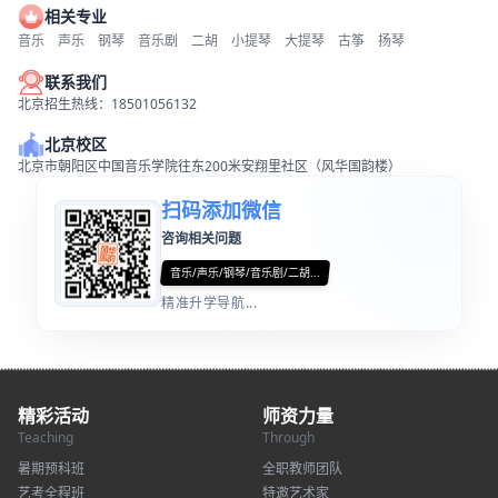
相关专业
音乐
声乐
钢琴
音乐剧
二胡
小提琴
大提琴
古筝
扬琴
联系我们
北京招生热线：18501056132
北京校区
北京市朝阳区中国音乐学院往东200米安翔里社区（风华国韵楼）
扫码添加微信
咨询相关问题
音乐/声乐/钢琴/音乐剧/二胡...
精准升学导航...
精彩活动
师资力量
Teaching
Through
暑期预科班
全职教师团队
艺考全程班
特邀艺术家