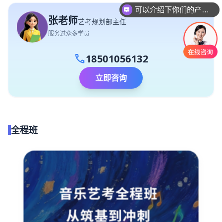
你们是怎么收费的呢
张老师
艺考规划部主任
服务过众多学员
call
18501056132
立即咨询
全程班