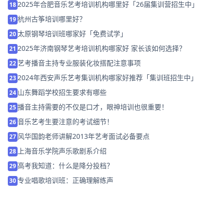
2025年合肥音乐艺考培训机构哪里好「26届集训营招生中」
18
杭州古筝培训哪里好？
19
太原钢琴培训班哪家好「免费试学」
20
2025年济南钢琴艺考培训机构哪家好 家长该如何选择？
21
艺考播音主持专业服装化妆搭配注意事项
22
2024年西安声乐艺考集训机构哪家好推荐「集训班招生中」
23
山东舞蹈学校招生要求有哪些
24
播音主持需要的不仅是口才，眼神培训也很重要！
25
音乐艺考生要注意的考试细节！
26
风华国韵老师讲解2013年艺考面试必备要点
27
上海音乐学院声乐歌剧系介绍
28
高考我知道：什么是降分投档？
29
专业唱歌培训班：正确理解练声
30