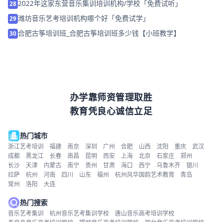
2022年这家东营音乐集训培训机构/学校「免费试听」
28
潍坊音乐艺考培训机构哪个好「免费试学」
29
合肥古筝培训班_合肥古筝培训班多少钱【小班教学】
30
办学靠师资管理取胜
教育凭良心诚信立足
热门城市
浙江艺考培训
福建
南京
深圳
广州
合肥
山西
沈阳
重庆
武汉
成都
黑龙江
长春
南昌
昆明
西安
上海
北京
石家庄
郑州
长沙
天津
内蒙古
南宁
贵州
甘肃
海口
西宁
乌鲁木齐
银川
拉萨
杭州
河南
四川
山东
福州
杭州风华国韵艺术教育
青岛
常州
洛阳
大连
热门搜索
音乐艺考集训
杭州音乐艺考集训学校
唐山音乐高考培训学校