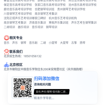
秦皇岛音乐高考培训学校
邯郸音乐高考培训学校
邢台音乐高考培训学校
保定音乐高考培训学校
张家口音乐高考培训学校
沧州音乐高考培训学校
廊坊音乐高考培训学校
合肥钢琴培训班
贵州钢琴艺考培训学校
川音钢琴艺考培训学校
南京钢琴艺考集训
沈阳正规声乐艺考培训哪家口碑好
杭州音乐艺考培训机构
南京钢琴艺考集训
济南音乐集训
寒假声乐集训班
声乐艺考生钢琴集训
二胡培训
器乐培训
音乐培训
钢琴培训
相关专业
音乐
声乐
钢琴
音乐剧
二胡
小提琴
大提琴
古筝
扬琴
联系我们
北京招生热线：18501056132
北京校区
北京市朝阳区中国音乐学院往东200米安翔里社区（风华国韵楼）
扫码添加微信
咨询相关问题
音乐/声乐/钢琴/音乐剧/二胡...
精准升学导航...