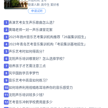
开班时间: 全年
授课人群: 高中生 爱好者
申请试听
表演艺考女生声乐歌曲怎么选？
1
黄璐老师一对一声乐课堂花絮
2
2025年扬州音乐艺考集训机构推荐「26届集训招生」
3
2023年青岛艺考音乐集训机构「考前集训基地招生」
4
声乐艺考时如何得高分？
5
沈阳声乐培训哪里好？怎么选择学校？
6
培养孩子才艺需注意三点
7
风华国韵学员李梦竹
8
音乐艺考中高音如何练习？
9
如何培养利用视唱练耳培养你的音乐感受力
10
沈阳声乐培训班多少钱?
11
艺考音乐冲刺学校费用是多少
12