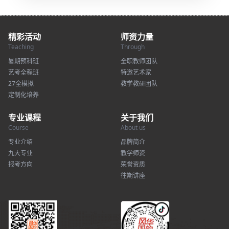
精彩活动
师资力量
Teaching
Through
暑期预科班
全职教师团队
艺考全程班
特邀艺术家
27全模拟
教学教研团队
定制化培养
专业课程
关于我们
Course
About us
专业介绍
品牌简介
九大专业
教学师资
报考方向
荣誉资质
往期讲座