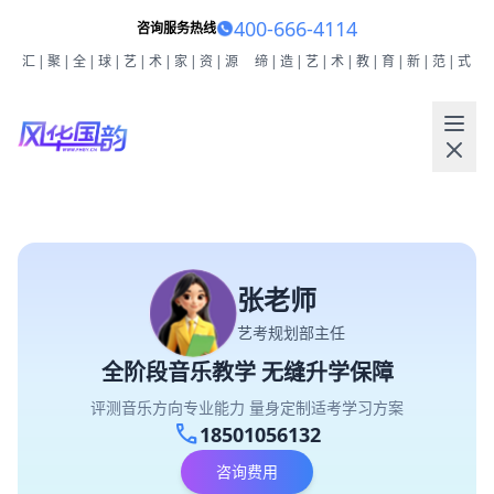
400-666-4114
咨询服务热线
汇|聚|全|球|艺|术|家|资|源
缔|造|艺|术|教|育|新|范|式
张老师
艺考规划部主任
全阶段音乐教学 无缝升学保障
评测音乐方向专业能力 量身定制适考学习方案
call
18501056132
咨询费用