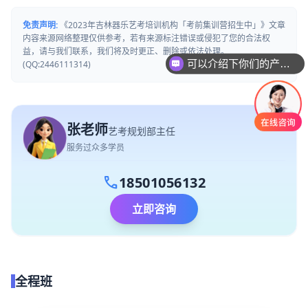
免责声明:
《2023年吉林器乐艺考培训机构「考前集训营招生中」》文章
内容来源网络整理仅供参考，若有来源标注错误或侵犯了您的合法权
益，请与我们联系，我们将及时更正、删除或依法处理。
可以介绍下你们的产品么
(QQ:2446111314)
张老师
艺考规划部主任
服务过众多学员
call
18501056132
立即咨询
全程班