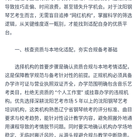
导致技巧走偏、时间浪费，甚至错失升学机会。对于沈阳钢
琴艺考生而言，无需盲目追捧 “网红机构”，掌握科学的筛选
逻辑，从关键维度逐一甄别，才能找到适配自身的优质平
台。
一、核查资质与本地化适配，夯实合规备考基础
选择机构的首要步骤是确认资质合规与本地考情适配，
这是保障教学规范与备考针对性的前提。正规机构必须具备
办学许可证与营业执照双证齐全，办学范围明确包含音乐艺
考类目，杜绝无资质的 “个人工作室” 或挂靠办学的违规机
构。优先选择深耕沈阳艺考市场 5 年以上的
沈阳钢琴艺考
培训机构
，这类机构熟悉辽宁省钢琴统考的评分标准、曲目
要求与校考趋势，能针对性设计教学内容，避免照搬外地通
用课程导致的考情脱节问题。同时要实地确认机构办学场地
稳定、无临时搬迁风险，从源头规避合规与教学中断隐患。