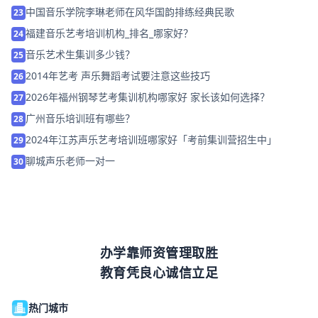
中国音乐学院李琳老师在风华国韵排练经典民歌
23
福建音乐艺考培训机构_排名_哪家好？
24
音乐艺术生集训多少钱？
25
2014年艺考 声乐舞蹈考试要注意这些技巧
26
2026年福州钢琴艺考集训机构哪家好 家长该如何选择？
27
广州音乐培训班有哪些？
28
2024年江苏声乐艺考培训班哪家好「考前集训营招生中」
29
聊城声乐老师一对一
30
办学靠师资管理取胜
教育凭良心诚信立足
热门城市