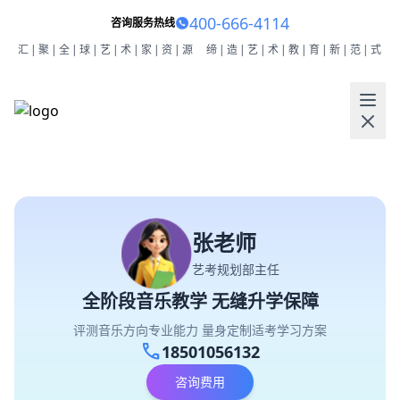
400-666-4114
咨询服务热线
汇|聚|全|球|艺|术|家|资|源
缔|造|艺|术|教|育|新|范|式
张老师
艺考规划部主任
全阶段音乐教学 无缝升学保障
评测音乐方向专业能力 量身定制适考学习方案
call
18501056132
咨询费用