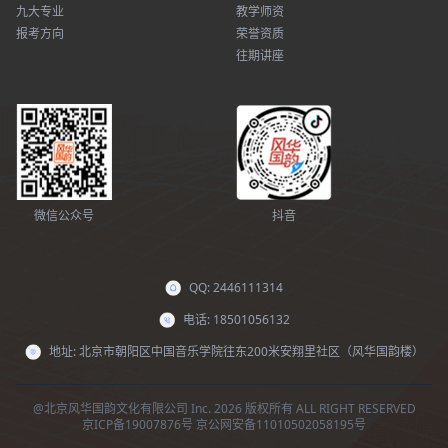
九大专业
教学师资
报考方向
荣誉资质
往期讲座
微信公众号
抖音
QQ: 2446111314
电话: 18501056132
地址: 北京市朝阳区中国音乐学院往东200米安翔里社区（风华国韵楼）
@北京风华国韵文化有限公司 Inc. 2026 版权所有 ALL RIGHT RESERVED
京ICP备19007876号
京公网安备11010502058195号