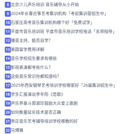
北京少儿声乐培训 音乐辅导从小开始
8
2024年长春古筝艺考集训机构「考前集训营招生中」
9
石家庄高考音乐集训机构哪个好「免费试学」
10
平度市音乐培训班 平度市音乐培训学校电话「名师指导」
11
播音主持，能否自学？
12
美国留学费用详解
13
音乐学校招生要求有哪些
14
影视表演都考些什么？
15
这些音乐常识你都知道吗？
16
2025年西安钢琴艺考培训学校哪家好「26届集训招生中」
17
学生汇报演出李冬阳《悲歌》
18
声乐界泰斗郭淑珍鼓励大众爱上歌剧
19
如何衡量延长技术是否正确
20
枣庄音乐艺考辅导培训学校哪教的好
21
马博雅
22