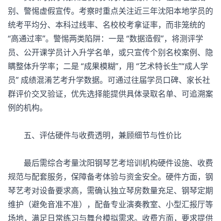
别、警惕虚假宣传。考察时重点关注近三年沈阳本地学员的
统考平均分、本科过线率、名校校考拿证率，而非笼统的
“高通过率”。警惕两类陷阱：一是 “数据造假”，将测评学
员、公开课学员计入升学名单，或只宣传个别名校案例、隐
瞒整体升学率；二是 “成果模糊”，用 “艺术特长生”“成人学
员” 成绩混淆艺考升学数据。可通过往届学员口碑、家长社
群评价交叉验证，优先选择能提供具体录取名单、可追溯案
例的机构。
五、评估硬件与收费透明，兼顾细节与性价比
最后需综合考量沈阳
钢琴艺考培训机构
硬件设施、收费
规范与配套服务，保障备考体验与资金安全。硬件方面，钢
琴艺考对设备要求高，需确认独立琴房数量充足、钢琴定期
维护（避免音准不准），配备专业演奏教室、小型汇报厅等
场地，满足日常练习与舞台模拟需求。收费方面，要求提供