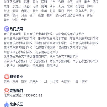
浙江艺考培训
福建
南京
深圳
广州
合肥
山西
沈阳
重庆
武汉
成都
黑龙江
长春
南昌
昆明
西安
上海
北京
石家庄
郑州
长沙
天津
内蒙古
南宁
贵州
甘肃
海口
西宁
乌鲁木齐
银川
拉萨
杭州
河南
四川
山东
福州
杭州风华国韵艺术教育
青岛
常州
洛阳
大连
热门搜索
音乐艺考集训
杭州音乐艺考集训学校
唐山音乐高考培训学校
秦皇岛音乐高考培训学校
邯郸音乐高考培训学校
邢台音乐高考培训学校
保定音乐高考培训学校
张家口音乐高考培训学校
沧州音乐高考培训学校
廊坊音乐高考培训学校
合肥钢琴培训班
贵州钢琴艺考培训学校
川音钢琴艺考培训学校
南京钢琴艺考集训
沈阳正规声乐艺考培训哪家口碑好
杭州音乐艺考培训机构
南京钢琴艺考集训
济南音乐集训
寒假声乐集训班
声乐艺考生钢琴集训
二胡培训
器乐培训
音乐培训
钢琴培训
相关专业
音乐
声乐
钢琴
音乐剧
二胡
小提琴
大提琴
古筝
扬琴
联系我们
北京招生热线：18501056132
北京校区