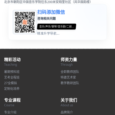
北京市朝阳区中国音乐学院往东200米安翔里社区（风华国韵楼）
扫码添加微信
咨询相关问题
音乐/声乐/钢琴/音乐剧/二胡...
精准升学导航...
精彩活动
师资力量
Teaching
Through
暑期预科班
全职教师团队
艺考全程班
特邀艺术家
27全模拟
教学教研团队
定制化培养
专业课程
关于我们
Course
About us
专业介绍
品牌简介