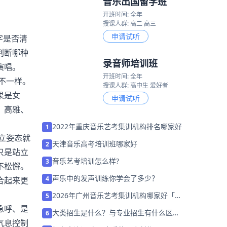
音乐出国留学班
开班时间: 全年
授课人群: 高二 高三
申请试听
字是否清
判断哪种
录音师培训班
演唱。
开班时间: 全年
不一样。
授课人群: 高中生 爱好者
果是女
申请试听
、高雅、
2022年重庆音乐艺考集训机构排名哪家好
1
立姿态就
天津音乐高考培训班哪家好
2
只是站立
音乐艺考培训怎么样?
3
不松懈。
声乐中的发声训练你学会了多少？
4
合起来更
2026年广州音乐艺考集训机构哪家好「考
5
前集训营招生」
急呼、是
大类招生是什么？与专业招生有什么区
6
气息控制
别？