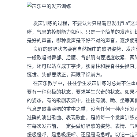
发声训练的过程，不要认为只是嘴巴发出“i a”这
晰，气息的控制能力如何。只是一个简单的发声训
是好的声音，哪种发声是不好不对的声音，逐步使
良好的歌唱状态要有自然端庄的歌唱姿势，发声
一般歌唱时臀部、后腰、背部肌肉要适度收紧，两
性，还可以站立成丁字步，腰脊柱和胫脊柱要挺直
挺拔。头部要端正，两眼平视前方。
在声乐教学中，往往学生发声训练时总是不注重
要有一种积极的状态，要求学生兴奋的状态。如果
的姿态，有的歌剧表演中，往往有躺、跪、坐等其
气息是歌曲演唱的重中之重，没有任何一种声乐发
准确的演出歌曲、表现歌曲。是将每一个发声训练
在每次发声前，一定要做好唱歌的姿势、表情、气
缓吸缓呼、是急吸缓呼、还是缓吸急呼。切记一定