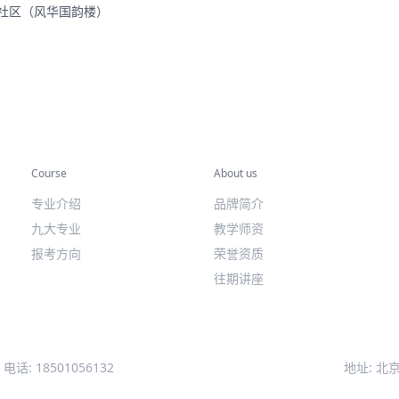
里社区（风华国韵楼）
专业课程
关于我们
Course
About us
专业介绍
品牌简介
九大专业
教学师资
报考方向
荣誉资质
往期讲座
电话: 18501056132
地址: 