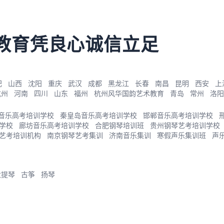
教育凭良心诚信立足
肥
山西
沈阳
重庆
武汉
成都
黑龙江
长春
南昌
昆明
西安
上
杭州
河南
四川
山东
福州
杭州风华国韵艺术教育
青岛
常州
洛阳
音乐高考培训学校
秦皇岛音乐高考培训学校
邯郸音乐高考培训学校
学校
廊坊音乐高考培训学校
合肥钢琴培训班
贵州钢琴艺考培训学校
艺考培训机构
南京钢琴艺考集训
济南音乐集训
寒假声乐集训班
声
大提琴
古筝
扬琴