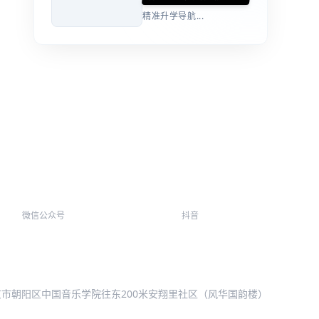
精准升学导航...
微信公众号
抖音
北京市朝阳区中国音乐学院往东200米安翔里社区（风华国韵楼）