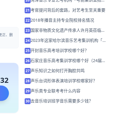
20
中」
考官提问背后的套路，对艺考生至关重要
21
2018年播音主持专业院校排名情况
22
国家非物质文化遗产传承人许月英莅临风
23
更正、删
华国韵并送上祝福
2023年这家哈尔滨音乐艺考集训机构「考
24
前集训营招生中」
开封音乐高考培训学校哪个好？
25
石家庄音乐高考集训学校哪个好（24届怎
26
么选择）
声乐知识之如何打开胸腔共鸣
27
132
声乐台词形体表演培训学校哪家好？
28
声乐类专业联考考什么内容
29
去音乐培训班学音乐需要多少钱？
30