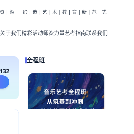
|资|源
缔|造|艺|术|教|育|新|范|式
关于我们
精彩活动
师资力量
艺考指南
联系我们
全程班
132