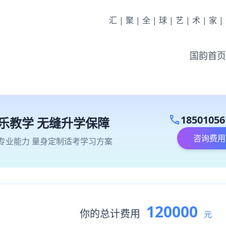
汇|聚|全|球|艺|术|家
国韵首页
call
18501056
乐教学 无缝升学保障
咨询费用
专业能力 量身定制适考学习方案
120000
你的总计费用
元