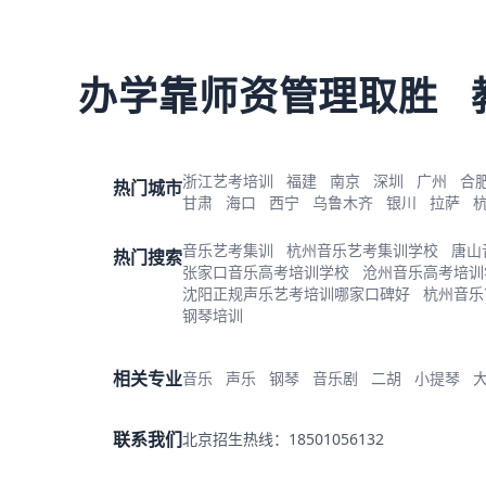
办学靠师资管理取胜
浙江艺考培训
福建
南京
深圳
广州
合
热门城市
甘肃
海口
西宁
乌鲁木齐
银川
拉萨
音乐艺考集训
杭州音乐艺考集训学校
唐山
热门搜索
张家口音乐高考培训学校
沧州音乐高考培训
沈阳正规声乐艺考培训哪家口碑好
杭州音乐
钢琴培训
相关专业
音乐
声乐
钢琴
音乐剧
二胡
小提琴
联系我们
北京招生热线：18501056132