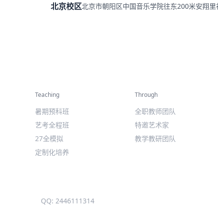
北京校区
北京市朝阳区中国音乐学院往东200米安翔
精彩活动
师资力量
Teaching
Through
暑期预科班
全职教师团队
艺考全程班
特邀艺术家
27全模拟
教学教研团队
定制化培养
QQ: 2446111314