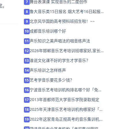
舞台表演课 实现音乐的二度创作
7
官。
鲁大音乐类15日报名 烟大艺考16日起报
8
名
北京风华国韵高考预科班招生啦！~~
9
成都音乐培训哪个好
10
声乐知识之美声唱法的咽音练声法
11
2026年邯郸音乐艺考培训班哪家好,家长
12
该如何选择？
谁说文化课不好的学生才学音乐？
13
声乐培训之怎样练声
14
艺考学音乐要花多少钱？
15
宁波音乐艺考培训机构排名哪个好「免费
16
试学」
2013年首都师范大学音乐学院录取规定
17
2025年天津音乐艺考培训机构哪家好「集
18
训营招生」
2022年这家青岛正规高考的音乐集训机
19
构/学校「免费试听」
菏泽音乐专业艺考机构「考前集训营招生