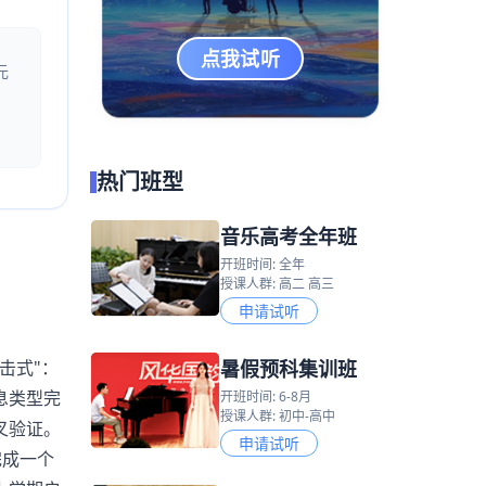
点我试听
元
热门班型
音乐高考全年班
开班时间: 全年
授课人群: 高二 高三
申请试听
暑假预科集训班
击式"：
息类型完
开班时间: 6-8月
授课人群: 初中-高中
叉验证。
申请试听
完成一个