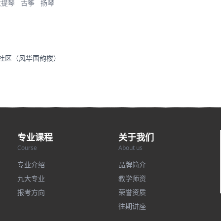
大提琴
古筝
扬琴
里社区（风华国韵楼）
专业课程
关于我们
Course
About us
专业介绍
品牌简介
九大专业
教学师资
报考方向
荣誉资质
往期讲座