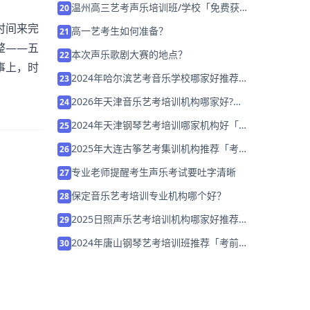
温州高三艺考声乐培训班/学校「免费获取
20
艺考规划」
时间来完
高一艺考生如何准备？
21
整——五
本次声乐歌剧大赛的地点？
22
事上，时
2024年哈尔滨艺考音乐学校哪家好推荐
23
「集训招生」
2026年天津音乐艺考培训机构哪家好?家
24
长该如何选择？
2024年天津钢琴艺考培训哪家机构好「暑
25
假集训营招生中」
2025年大连古筝艺考集训机构推荐「考前
26
集训营招生中」
专业老师提醒考生声乐考试要吐字清晰
27
保定音乐艺考培训专业机构哪个好？
28
2025日照声乐艺考培训机构哪家好推荐
29
「考前集训营招生中」
2024年唐山钢琴艺考培训班推荐「考前集
30
训营招生中」