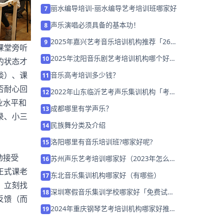
集训营招生中」
丽水编导培训-丽水编导艺考培训班哪家好
7
声乐演唱必须具备的基本功！
8
2025年嘉兴艺考音乐培训机构推荐「26
9
课堂旁听
届集训招生」
2025年沈阳音乐剧艺考培训机构哪个好推
10
的状态才
荐「26届集训招生」
谈）、课
音乐高考培训多少钱？
11
否耐心回
2022年山东临沂艺考声乐集训机构「考前
12
业水平和
集训营招生中」
成都哪里有学声乐？
13
录、小三
民族舞分类及介绍
14
洛阳哪里有音乐培训班?哪家好呢?
15
动接受
苏州声乐艺考培训哪家好（2023年怎么选
16
择）
正式课老
东北音乐集训机构哪家好（有哪些）
17
，立刻找
深圳寒假音乐集训学校哪家好「免费试
18
反馈（而
学」
2024年重庆钢琴艺考培训机构哪家好推荐
19
「集训班招生中」