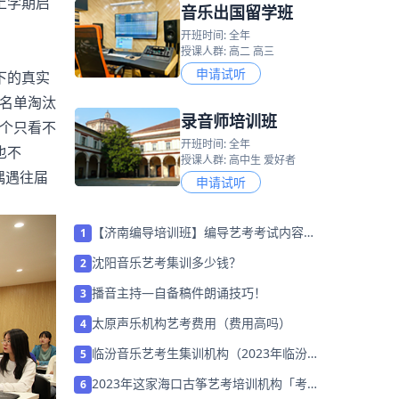
上学期启
音乐出国留学班
开班时间: 全年
授课人群: 高二 高三
申请试听
下的真实
选名单淘汰
录音师培训班
三个只看不
开班时间: 全年
也不
授课人群: 高中生 爱好者
偶遇往届
申请试听
【济南编导培训班】编导艺考考试内容有
1
哪些？
沈阳音乐艺考集训多少钱？
2
播音主持—自备稿件朗诵技巧！
3
太原声乐机构艺考费用（费用高吗）
4
临汾音乐艺考生集训机构（2023年临汾最
5
好的音乐艺考学校）
2023年这家海口古筝艺考培训机构「考前
6