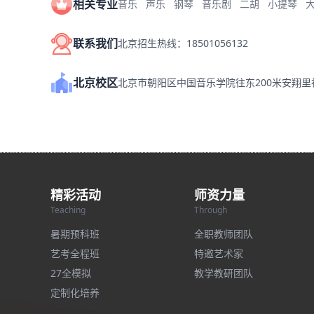
相关专业
音乐
声乐
钢琴
音乐剧
二胡
小提琴
联系我们
北京招生热线：18501056132
北京校区
北京市朝阳区中国音乐学院往东200米安翔
精彩活动
师资力量
Teaching
Through
暑期预科班
全职教师团队
艺考全程班
特邀艺术家
27全模拟
教学教研团队
定制化培养