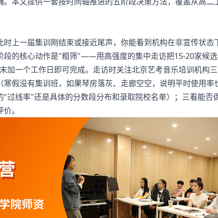
确。本文提供一套按时间轴推进的五阶段决策方法，覆盖从高二
时上一届集训刚结束或接近尾声，你能看到机构在非宣传状态
段的核心动作是"粗筛"——用高强度的集中走访把15-20家候
周末加一个工作日即可完成。走访时关注北京艺考音乐培训机构
（寒假没有集训班，如果琴房落灰、走廊空空，说明平时使用率
的"过线率"还是具体的分数段分布和录取院校名单）；三看能否
评价。