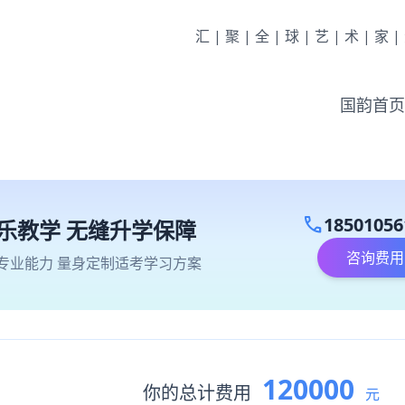
汇|聚|全|球|艺|术|家
国韵首页
call
18501056
乐教学 无缝升学保障
咨询费用
专业能力 量身定制适考学习方案
120000
你的总计费用
元