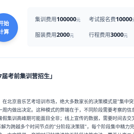
100000
10000
集训费用
考试报名费
元
开始
计算
2000
3000
服装费用
行程费用
元
元
27届考前集训营招生」
北京音乐艺考培训市场，绝大多数家长的决策模式是"集中突
一周内做出决定。这种模式的弊端在于，不同阶段需要考察的信
暑假集训高峰期可能面目全非；线上宣传的数据，需要时间去交
"拆解为跨越多个时间节点的"分阶段决策链"，每个阶段集中精力