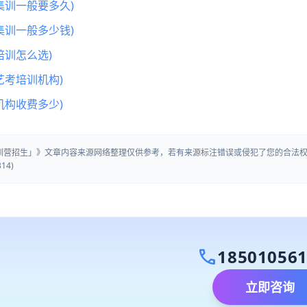
集训一般要多久)
集训一般多少钱)
训怎么选)
艺考培训机构)
机构收费多少)
集训营招生」》文章内容来源网络整理仅供参考，若有来源标注错误或侵犯了您的合法
14)
call
18501056
立即咨询
）