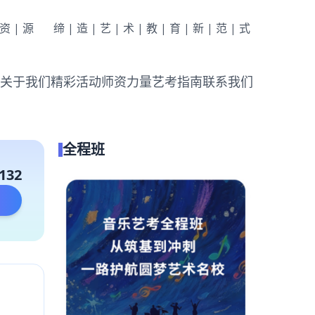
|资|源
缔|造|艺|术|教|育|新|范|式
关于我们
精彩活动
师资力量
艺考指南
联系我们
全程班
132