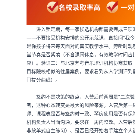
进入锁定期，每一家候选机构都需要完成三项深
——不要接受机构安排的公开示范课，直接问"我今
是你孩子将来每天面对的真实教学水平。旁听时观
堂节奏是否紧凑（不含课间休息，有效教学时间占
应）。验证二：与
北京艺考音乐培训机构
协商获取
目标院校相似的往届案例，要求看到从入学测评到
门提分曲线）。
签约不是决策的终点，入营后前两周是"二次验证
者，这种心态转变是最大的风险来源。入营后第一
师、课程表是否与签约时一致、琴房使用是否有保
机构负责人当面沟通，要求在一周内整改。入营后
非放羊式自主练习）、是否已经开始着手建立个人