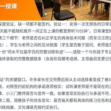
度验证，缺一项都不能签约。验证一：安排一次无预告的日常
天能不能随机推开一间正在上课的教室旁听10分钟"。日常课堂
察三个细节：老师是否在纠正学生的具体技术问题（而非泛泛而
比）、学生与老师之间的互动氛围（学生是否敢于提问、老师是
一份"同水平往届学员的完整训练轨迹"——选取一个与你孩子专
最终录取的完整数据链条（含各阶段模考成绩、主项曲目变更记
"的关键窗口。许多家长在交完费后就从主动选择者变成了被
周，对照签约前机构的承诺逐项核实：试听课老师是不是现在的
障、小三门教师是否与宣传一致。如果发现实际执行与承诺不符
第二周，观察孩子的状态变化：是否每天都有具体的练习任务和
训练档案、文化课是否按约定执行。