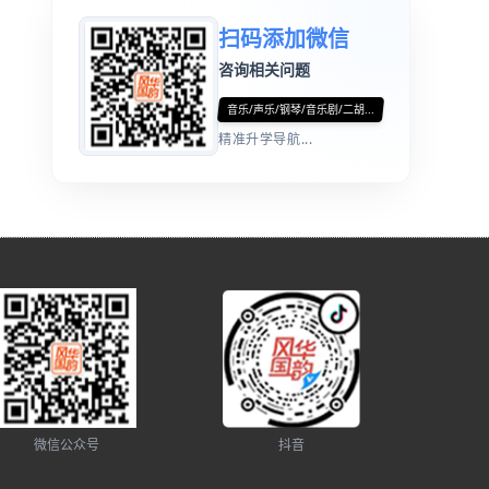
扫码添加微信
咨询相关问题
音乐/声乐/钢琴/音乐剧/二胡...
精准升学导航...
微信公众号
抖音