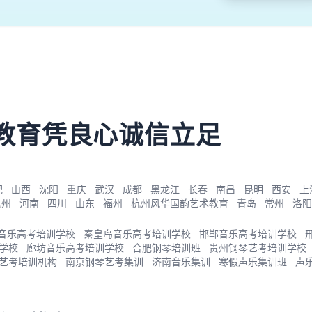
教育凭良心诚信立足
肥
山西
沈阳
重庆
武汉
成都
黑龙江
长春
南昌
昆明
西安
上
杭州
河南
四川
山东
福州
杭州风华国韵艺术教育
青岛
常州
洛阳
音乐高考培训学校
秦皇岛音乐高考培训学校
邯郸音乐高考培训学校
学校
廊坊音乐高考培训学校
合肥钢琴培训班
贵州钢琴艺考培训学校
艺考培训机构
南京钢琴艺考集训
济南音乐集训
寒假声乐集训班
声