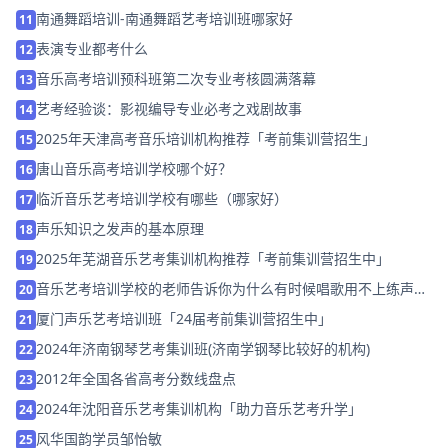
南通舞蹈培训-南通舞蹈艺考培训班哪家好
11
表演专业都考什么
12
音乐高考培训预科班第二次专业考核圆满落幕
13
艺考经验谈：影视编导专业必考之戏剧故事
14
2025年天津高考音乐培训机构推荐「考前集训营招生」
15
唐山音乐高考培训学校哪个好？
16
临沂音乐艺考培训学校有哪些（哪家好）
17
声乐知识之发声的基本原理
18
2025年芜湖音乐艺考集训机构推荐「考前集训营招生中」
19
音乐艺考培训学校的老师告诉你为什么有时候唱歌用不上练声的
20
方法？
厦门声乐艺考培训班「24届考前集训营招生中」
21
2024年济南钢琴艺考集训班(济南学钢琴比较好的机构)
22
2012年全国各省高考分数线盘点
23
2024年沈阳音乐艺考集训机构「助力音乐艺考升学」
24
风华国韵学员邹怡敏
25