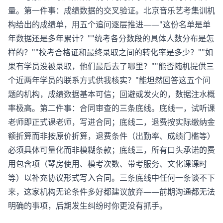
量。第一件事：成绩数据的交叉验证。北京音乐艺考集训机
构给出的成绩单，用五个追问逐层推进——"这份名单是单
年数据还是多年累计？""统考各分数段的具体人数分布是怎
样的？""校考合格证和最终录取之间的转化率是多少？""如
果有学员没被录取，他们最后去了哪里？""能否随机提供三
个近两年学员的联系方式供我核实？"能坦然回答这五个问
题的机构，成绩数据基本可信；回避或发火的，数据注水概
率极高。第二件事：合同审查的三条底线。底线一，试听课
老师即正式课老师，写进合同；底线二，退费按实际缴纳金
额折算而非按原价折算，退费条件（出勤率、成绩门槛等）
必须具体可量化而非模糊条款；底线三，所有口头承诺的费
用包含项（琴房使用、模考次数、带考服务、文化课课时
等）以补充协议形式写入合同。三条底线中任何一条谈不下
来，这家机构无论条件多好都建议放弃——前期沟通都无法
明确的事项，后期发生纠纷时你更没有抓手。