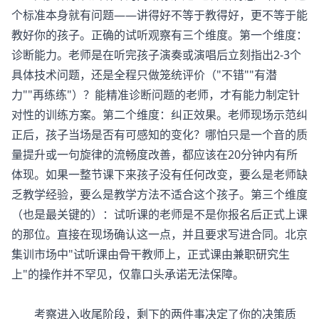
个标准本身就有问题——讲得好不等于教得好，更不等于能
教好你的孩子。正确的试听观察有三个维度。第一个维度：
诊断能力。老师是在听完孩子演奏或演唱后立刻指出2-3个
具体技术问题，还是全程只做笼统评价（"不错""有潜
力""再练练"）？能精准诊断问题的老师，才有能力制定针
对性的训练方案。第二个维度：纠正效果。老师现场示范纠
正后，孩子当场是否有可感知的变化？哪怕只是一个音的质
量提升或一句旋律的流畅度改善，都应该在20分钟内有所
体现。如果一整节课下来孩子没有任何改变，要么是老师缺
乏教学经验，要么是教学方法不适合这个孩子。第三个维度
（也是最关键的）：试听课的老师是不是你报名后正式上课
的那位。直接在现场确认这一点，并且要求写进合同。北京
集训市场中"试听课由骨干教师上，正式课由兼职研究生
上"的操作并不罕见，仅靠口头承诺无法保障。
考察进入收尾阶段，剩下的两件事决定了你的决策质