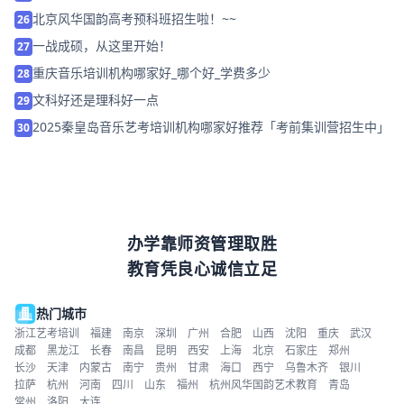
北京风华国韵高考预科班招生啦！~~
26
一战成硕，从这里开始！
27
重庆音乐培训机构哪家好_哪个好_学费多少
28
文科好还是理科好一点
29
2025秦皇岛音乐艺考培训机构哪家好推荐「考前集训营招生中」
30
办学靠师资管理取胜
教育凭良心诚信立足
热门城市
浙江艺考培训
福建
南京
深圳
广州
合肥
山西
沈阳
重庆
武汉
成都
黑龙江
长春
南昌
昆明
西安
上海
北京
石家庄
郑州
长沙
天津
内蒙古
南宁
贵州
甘肃
海口
西宁
乌鲁木齐
银川
拉萨
杭州
河南
四川
山东
福州
杭州风华国韵艺术教育
青岛
常州
洛阳
大连