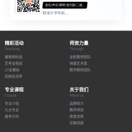
音乐/声乐/钢琴/音乐剧/二胡...
精准升学导航...
精彩活动
师资力量
Teaching
Through
暑期预科班
全职教师团队
艺考全程班
特邀艺术家
27全模拟
教学教研团队
定制化培养
专业课程
关于我们
Course
About us
专业介绍
品牌简介
九大专业
教学师资
报考方向
荣誉资质
往期讲座