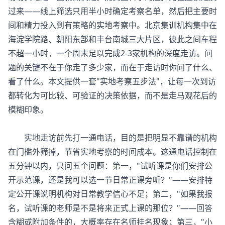
过来——线上筛选只用半小时确定考察名单，然后把主要时
间和精力投入到有策略的实地考察中。北京集训机构集中在
海淀学院路、朝阳东部和丰台南城三大片区，彼此之间车程
不超一小时，一个周末足以完成2-3家机构的深度走访。问
题的关键不在于你走了多少家，而在于走访时你问了什么、
看了什么。本文提供一套"实地考察五步法"，让每一次到访
都转化为可比较、可验证的决策依据，而不是走马观花后的
模糊印象。
实地走访前先打一通电话，目的是把明显不靠谱的机构
在门槛外筛掉，节省实地考察的时间成本。这通电话控制在
五分钟以内，只问五个问题：第一，"试听课是你们安排公
开示范课，还是我可以选一节日常正课旁听？"——安排特
定公开课说明机构对日常教学信心不足；第二，"如果我报
名，试听课的老师是不是将来正式上课的那位？"——回答
含糊或附加条件的，大概率存在名师挂名现象；第三，"小