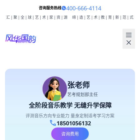
400-666-4114
咨询服务热线
汇|聚|全|球|艺|术|家|资|源
缔|造|艺|术|教|育|新|范|式
张老师
艺考规划部主任
全阶段音乐教学 无缝升学保障
评测音乐方向专业能力 量身定制适考学习方案
call
18501056132
咨询费用