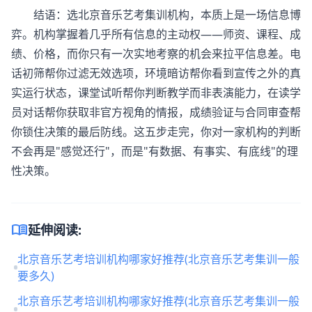
结语：选北京
音乐艺考集训机构
，本质上是一场信息博
弈。机构掌握着几乎所有信息的主动权——师资、课程、成
绩、价格，而你只有一次实地考察的机会来拉平信息差。电
话初筛帮你过滤无效选项，环境暗访帮你看到宣传之外的真
实运行状态，课堂试听帮你判断教学而非表演能力，在读学
员对话帮你获取非官方视角的情报，成绩验证与合同审查帮
你锁住决策的最后防线。这五步走完，你对一家机构的判断
不会再是"感觉还行"，而是"有数据、有事实、有底线"的理
性决策。
menu_book
延伸阅读:
北京音乐艺考培训机构哪家好推荐(北京音乐艺考集训一般
要多久)
北京音乐艺考培训机构哪家好推荐(北京音乐艺考集训一般