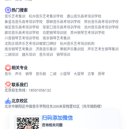
热门搜索
音乐艺考集训
杭州音乐艺考集训学校
唐山音乐高考培训学校
秦皇岛音乐高考培训学校
邯郸音乐高考培训学校
邢台音乐高考培训学校
保定音乐高考培训学校
张家口音乐高考培训学校
沧州音乐高考培训学校
廊坊音乐高考培训学校
合肥钢琴培训班
贵州钢琴艺考培训学校
川音钢琴艺考培训学校
南京钢琴艺考集训
沈阳正规声乐艺考培训哪家口碑好
杭州音乐艺考培训机构
南京钢琴艺考集训
济南音乐集训
寒假声乐集训班
声乐艺考生钢琴集训
二胡培训
器乐培训
音乐培训
钢琴培训
相关专业
音乐
声乐
钢琴
音乐剧
二胡
小提琴
大提琴
古筝
扬琴
联系我们
北京招生热线：18501056132
北京校区
北京市朝阳区中国音乐学院往东200米安翔里社区（风华国韵楼）
扫码添加微信
咨询相关问题