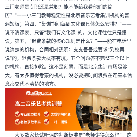
三门老师是专职还是兼职？能不能给我看他们的简
历？"——小三门教师稳定性是
北京音乐艺考集训机构
的普
遍短板；第四，"集训期间每周文化课具体怎么安排？"——
说不清课表、只答"我们有文化课"的，文化课往往只是摆
设；第五，"退费条款的核心规则是什么？"——能在电话里
说清楚的机构，合同相对透明；支支吾吾或要求"到校再
说"的，退费条款大概率有坑。五个问题答不完整三个以上
的机构，直接排除。这不是刻薄，而是北京集训市场足够
大，有太多值得考察的机构，没必要把时间浪费在连基本信
息都交代不清楚的地方。
大多数家长试听课的判断标准是"老师讲得怎么样"，这