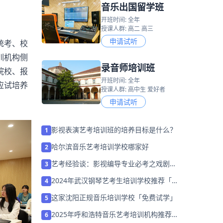
音乐出国留学班
开班时间: 全年
授课人群: 高二 高三
申请试听
统考、校
训机构侧
录音师培训班
院校、报
开班时间: 全年
应试培养
授课人群: 高中生 爱好者
申请试听
影视表演艺考培训班的培养目标是什么？
1
哈尔滨音乐艺考培训学校哪家好
2
艺考经验谈：影视编导专业必考之戏剧故
3
事
2024年武汉钢琴艺考生培训学校推荐「暑
4
假集训营招生中」
这家沈阳正规音乐培训学校「免费试学」
5
2025年呼和浩特音乐艺考培训机构推荐
6