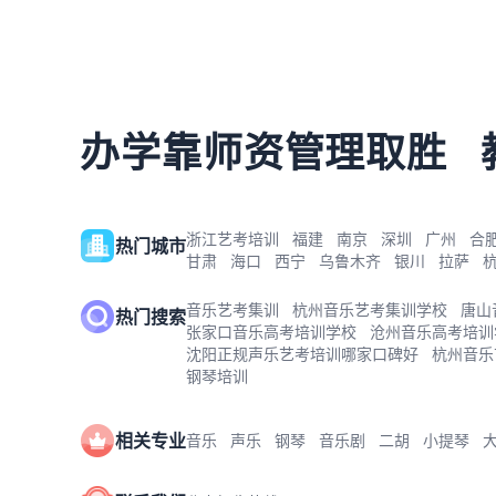
办学靠师资管理取胜
浙江艺考培训
福建
南京
深圳
广州
合
热门城市
甘肃
海口
西宁
乌鲁木齐
银川
拉萨
音乐艺考集训
杭州音乐艺考集训学校
唐山
热门搜索
张家口音乐高考培训学校
沧州音乐高考培训
沈阳正规声乐艺考培训哪家口碑好
杭州音乐
钢琴培训
相关专业
音乐
声乐
钢琴
音乐剧
二胡
小提琴