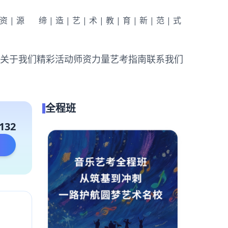
|资|源
缔|造|艺|术|教|育|新|范|式
关于我们
精彩活动
师资力量
艺考指南
联系我们
全程班
132