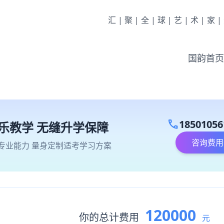
汇|聚|全|球|艺|术|家
国韵首页
call
18501056
乐教学 无缝升学保障
咨询费用
专业能力 量身定制适考学习方案
120000
你的总计费用
元