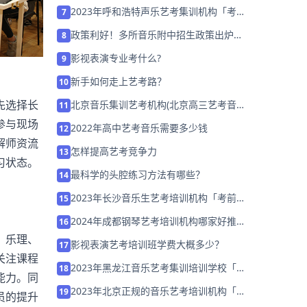
「26届集训招生中」
2023年呼和浩特声乐艺考集训机构「考前
7
集训营招生中」
政策利好！多所音乐附中招生政策出炉，
8
26届春天来了！
影视表演专业考什么?
9
新手如何走上艺考路？
10
先选择长
北京音乐集训艺考机构(北京高三艺考音乐
11
集训哪里好)
参与现场
2022年高中艺考音乐需要多少钱
12
解师资流
怎样提高艺考竞争力
13
习状态。
最科学的头腔练习方法有哪些？
14
2023年长沙音乐生艺考培训机构「考前集
15
训营招生中」
2024年成都钢琴艺考培训机构哪家好推荐
16
「集训班招生中」
，乐理、
影视表演艺考培训班学费大概多少？
17
关注课程
2023年黑龙江音乐艺考集训培训学校「考
18
能力。同
前集训营招生中」
2023年北京正规的音乐艺考培训机构「考
19
员的提升
前集训营招生中」