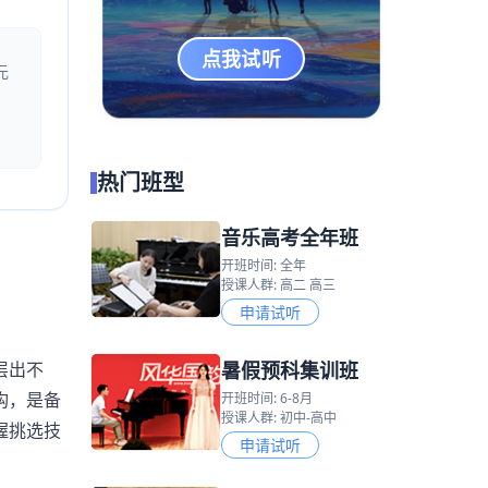
点我试听
元
热门班型
音乐高考全年班
开班时间: 全年
授课人群: 高二 高三
申请试听
暑假预科集训班
层出不
构，是备
开班时间: 6-8月
授课人群: 初中-高中
握挑选技
申请试听