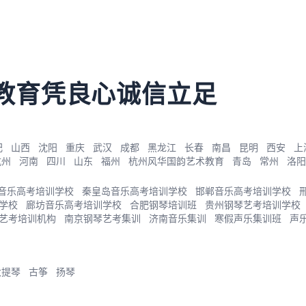
教育凭良心诚信立足
肥
山西
沈阳
重庆
武汉
成都
黑龙江
长春
南昌
昆明
西安
上
杭州
河南
四川
山东
福州
杭州风华国韵艺术教育
青岛
常州
洛阳
音乐高考培训学校
秦皇岛音乐高考培训学校
邯郸音乐高考培训学校
学校
廊坊音乐高考培训学校
合肥钢琴培训班
贵州钢琴艺考培训学校
艺考培训机构
南京钢琴艺考集训
济南音乐集训
寒假声乐集训班
声
大提琴
古筝
扬琴