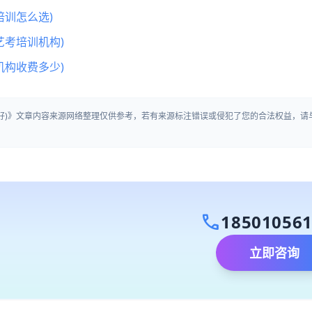
训怎么选)
艺考培训机构)
机构收费多少)
最好)》文章内容来源网络整理仅供参考，若有来源标注错误或侵犯了您的合法权益，请
call
18501056
立即咨询
）