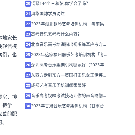
钢琴144个三和弦,你学会了吗？
20
风华国韵学员沈煜
21
2023年湖北钢琴艺考培训机构「考前集训
22
营招生中」
高考音乐艺考考什么内容？
23
本地家长
北京音乐高考培训指出视唱练耳应考方
24
要轻信模
法！
案例，也
2023年这家福州器乐艺考培训机构「考前
25
集训营招生中」
深圳高考音乐集训机构哪家好（2023年怎
26
么选）
从西方走到东方—英国打击乐女王伊芙琳·
27
格莱尼
成都艺考音乐类培训哪家最好
28
音乐高考视唱考试技巧让你的声音响彻天
29
琴房、排
边！
，把学
2023年甘肃音乐艺考集训机构（甘肃音乐
30
艺考哪里好）
完善的配
习。