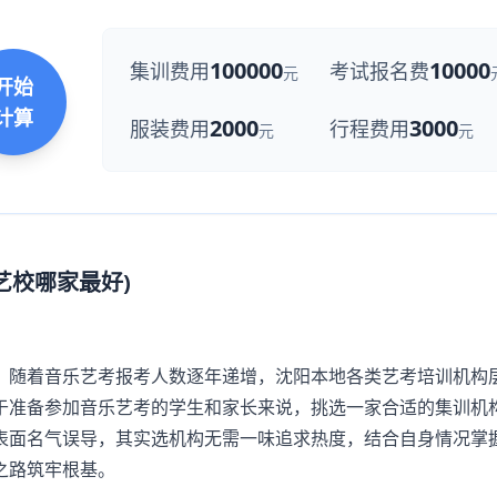
100000
10000
集训费用
考试报名费
元
开始
计算
2000
3000
服装费用
行程费用
元
元
艺校哪家最好)
随着音乐艺考报考人数逐年递增，沈阳本地各类艺考培训机构
于准备参加音乐艺考的学生和家长来说，挑选一家合适的集训机
表面名气误导，其实选机构无需一味追求热度，结合自身情况掌
之路筑牢根基。