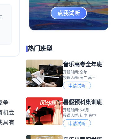
点我试听
元
热门班型
音乐高考全年班
开班时间: 全年
授课人群: 高二 高三
申请试听
暑假预科集训班
竞争
开班时间: 6-8月
有机会
授课人群: 初中-高中
或具有
申请试听