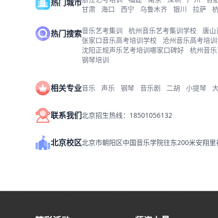
热门城市
甘肃
海口
西宁
乌鲁木齐
银川
拉萨
音乐艺考集训
杭州音乐艺考集训学校
唐山
热门搜索
张家口音乐高考培训学校
沧州音乐高考培训
沈阳正规声乐艺考培训哪家口碑好
杭州音乐
钢琴培训
相关专业
音乐
声乐
钢琴
音乐剧
二胡
小提琴
联系我们
北京招生热线：18501056132
北京校区
北京市朝阳区中国音乐学院往东200米安翔