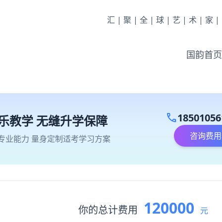
汇|聚|全|球|艺|术|家
国韵首页
call
18501056
乐教学 无缝升学保障
咨询费用
专业能力 量身定制适考学习方案
120000
你的总计费用
元