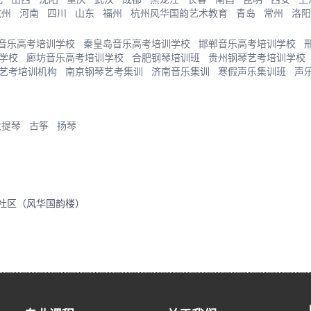
杭州
河南
四川
山东
福州
杭州风华国韵艺术教育
青岛
常州
洛阳
音乐高考培训学校
秦皇岛音乐高考培训学校
邯郸音乐高考培训学校
学校
廊坊音乐高考培训学校
合肥钢琴培训班
贵州钢琴艺考培训学校
艺考培训机构
南京钢琴艺考集训
济南音乐集训
寒假声乐集训班
声
大提琴
古筝
扬琴
里社区（风华国韵楼）