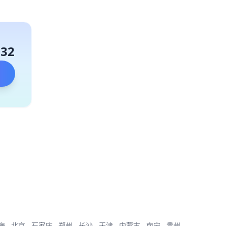
132
海
北京
石家庄
郑州
长沙
天津
内蒙古
南宁
贵州