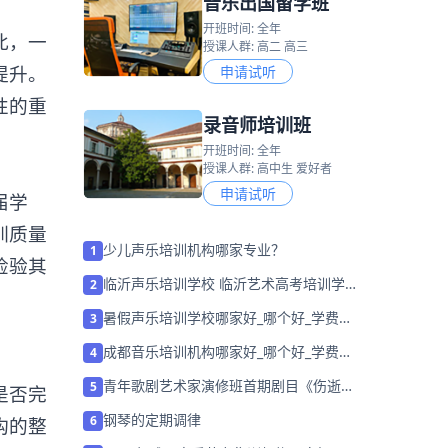
音乐出国留学班
开班时间: 全年
此，一
授课人群: 高二 高三
提升。
申请试听
性的重
录音师培训班
开班时间: 全年
授课人群: 高中生 爱好者
申请试听
届学
训质量
少儿声乐培训机构哪家专业？
1
检验其
临沂声乐培训学校 临沂艺术高考培训学校
2
大全「预约名师」
暑假声乐培训学校哪家好_哪个好_学费多
3
少
成都音乐培训机构哪家好_哪个好_学费多
4
少？
青年歌剧艺术家演修班首期剧目《伤逝》
5
是否完
学员宋璐、苑璐、王一凤、王泽南、李
钢琴的定期调律
6
构的整
楠、黄延明