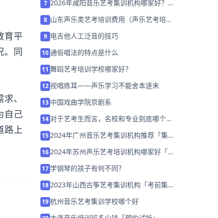
2026年咸阳音乐艺考集训机构哪家好？家
7
长该如何选择？
山东声乐类艺考培训费用（声乐艺考培训
8
班的费用）
教育平
电吉他人工泛音的技巧
9
况。同
通俗唱法的特点是什么
10
舞蹈艺考培训学校哪家好？
11
视唱练耳——声乐学习不能舍本逐末
12
需求、
中国戏曲学院京剧系
13
为自己
对于艺考生而言，名校和专业到底哪个更
14
道路上
重要?
2024年广州音乐艺考集训机构推荐「集训
15
营招生中」
2024年苏州声乐艺考培训机构哪家好「考
16
前集训营招生中」
学钢琴的孩子有何不同？
17
2023年山西古筝艺考集训机构「考前集训
18
营招生中」
杭州音乐艺考集训学校哪个好
19
大连音乐培训班多少钱「预约试听」