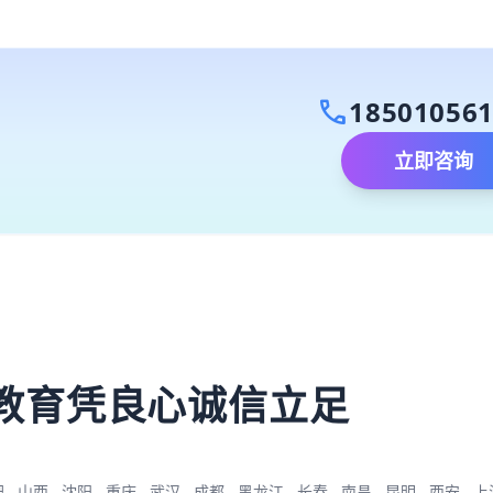
call
18501056
立即咨询
）
教育凭良心诚信立足
肥
山西
沈阳
重庆
武汉
成都
黑龙江
长春
南昌
昆明
西安
上