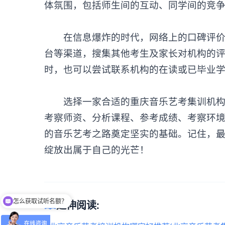
体氛围，包括师生间的互动、同学间的竞
在信息爆炸的时代，网络上的口碑评价成
台等渠道，搜集其他考生及家长对机构的
时，也可以尝试联系机构的在读或已毕业
选择一家合适的重庆
音乐艺考集训
机
考察师资、分析课程、参考成绩、考察环
的音乐艺考之路奠定坚实的基础。记住，
绽放出属于自己的光芒！
怎么获取试听名额？
menu_book
延伸阅读: