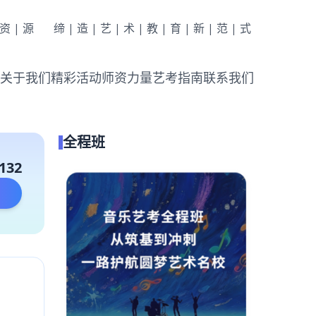
|资|源
缔|造|艺|术|教|育|新|范|式
关于我们
精彩活动
师资力量
艺考指南
联系我们
全程班
132