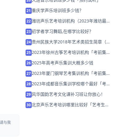
20
重庆学声乐培训班多少钱？
21
潍坊声乐艺考培训机构（2023年潍坊最好
22
的声乐艺考学校）
初学者学习舞蹈,在哪学比较好？
23
贵州民族大学2018年艺术类招生简章（省
24
内）
2023年徐州古筝艺考培训机构「考前集训
25
营招生中」
2025年高考声乐集训大概多少钱
26
2023年厦门钢琴艺考集训机构「考前集训
27
营招生中」
2023年成都音乐集训学校哪个最好「考前
28
集训营招生中」
风华国韵艺考文化课补习班让你放心！
29
北京声乐艺考培训哪里比较好「艺考生免
30
费试听」
请与我