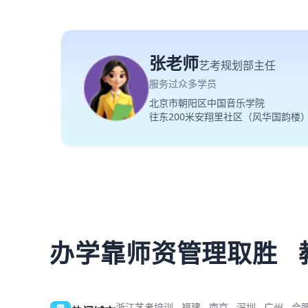
张老师
艺考规划部主任
服务过众多学员
北京市朝阳区中国音乐学院
往东200米安翔里社区（风华国韵楼
办学靠师资管理取胜
浙江艺考培训
福建
南京
深圳
广州
合