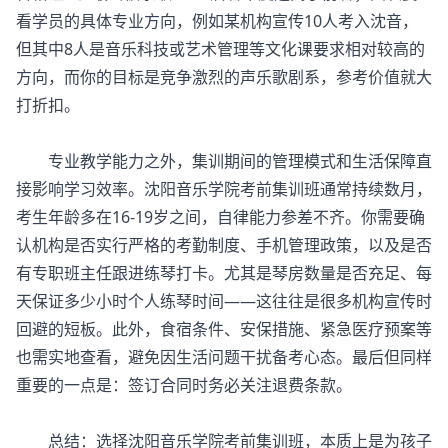
看学员的具体专业方向，例如某机构宣传10人考入沈音，
但其中8人是音乐科技或艺术管理等文化课要求相对较高的
方向，而你的目标是竞争激烈的声乐歌剧系，参考价值就大
打折扣。
专业教学能力之外，集训期间的管理模式和生活保障直
接影响学习效率。沈阳音乐学院考前集训班通常持续数月，
考生年龄多在16-19岁之间，自律能力参差不齐。你需要确
认机构是否实行严格的考勤制度、手机管理政策，以及是否
有专职班主任跟进练琴打卡。尤其是琴房数量是否充足、每
天保证多少小时个人练琴时间——这往往是很多机构宣传时
回避的短板。此外，食宿条件、安保措施、紧急医疗预案等
也需实地查看，避免因生活问题干扰备考心态。最后但同样
重要的一点是：签订合同时务必关注退费条款。
总结：选择沈阳
音乐学院考前集训班
，本质上是为孩子