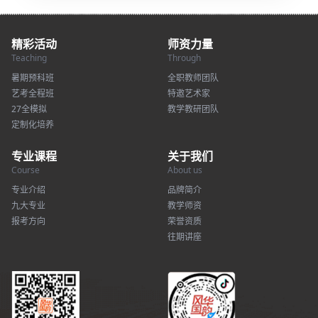
精彩活动
师资力量
Teaching
Through
暑期预科班
全职教师团队
艺考全程班
特邀艺术家
27全模拟
教学教研团队
定制化培养
专业课程
关于我们
Course
About us
专业介绍
品牌简介
九大专业
教学师资
报考方向
荣誉资质
往期讲座