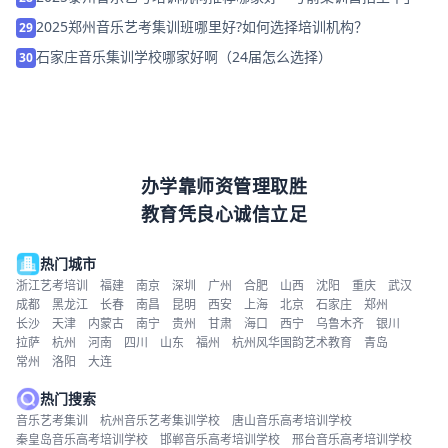
2025郑州音乐艺考集训班哪里好?如何选择培训机构？
29
石家庄音乐集训学校哪家好啊（24届怎么选择）
30
办学靠师资管理取胜
教育凭良心诚信立足
热门城市
浙江艺考培训
福建
南京
深圳
广州
合肥
山西
沈阳
重庆
武汉
成都
黑龙江
长春
南昌
昆明
西安
上海
北京
石家庄
郑州
长沙
天津
内蒙古
南宁
贵州
甘肃
海口
西宁
乌鲁木齐
银川
拉萨
杭州
河南
四川
山东
福州
杭州风华国韵艺术教育
青岛
常州
洛阳
大连
热门搜索
音乐艺考集训
杭州音乐艺考集训学校
唐山音乐高考培训学校
秦皇岛音乐高考培训学校
邯郸音乐高考培训学校
邢台音乐高考培训学校