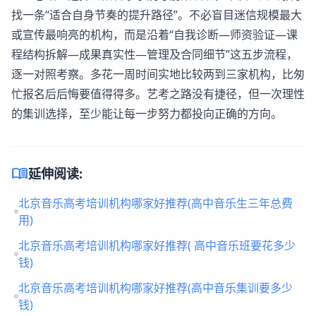
找一条“适合自身节奏的提升路径”。不必盲目迷信规模最大
或宣传最响亮的机构，而是沿着“自我诊断—师资验证—课
程结构拆解—成果真实性—管理及合同细节”这五步流程，
逐一对照考察。多花一周时间实地比较两到三家机构，比匆
忙报名后后悔要值得得多。艺考之路没有捷径，但一次理性
的集训选择，至少能让每一步努力都投向正确的方向。
menu_book
延伸阅读:
北京音乐高考培训机构哪家好推荐(高中音乐生三年总费
用)
北京音乐高考培训机构哪家好推荐( 高中音乐班要花多少
钱)
北京音乐高考培训机构哪家好推荐(高中音乐集训要多少
钱)