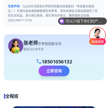
免责声明:
《2026年沈阳音乐学院考前集训班哪家好「考前集训营招
生」》文章内容来源网络整理仅供参考，若有来源标注错误或侵犯了您
可以介绍下你们的产品么
的合法权益，请与我们联系，我们将及时更正、删除或依法处理。
(QQ:2446111314)
你们是怎么收费的呢
张老师
艺考规划部主任
服务过众多学员
call
18501056132
立即咨询
全程班