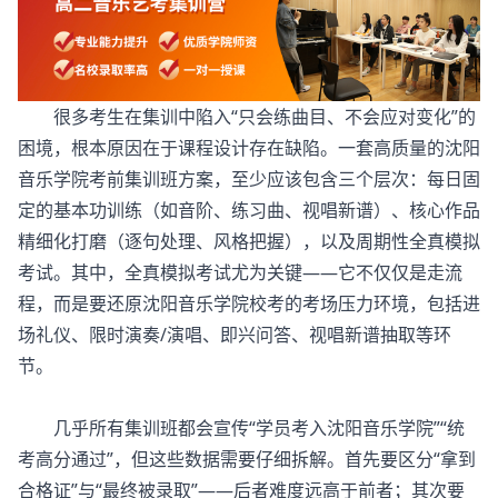
很多考生在集训中陷入“只会练曲目、不会应对变化”的
困境，根本原因在于课程设计存在缺陷。一套高质量的
沈阳
音乐学院考前集训班
方案，至少应该包含三个层次：每日固
定的基本功训练（如音阶、练习曲、视唱新谱）、核心作品
精细化打磨（逐句处理、风格把握），以及周期性全真模拟
考试。其中，全真模拟考试尤为关键——它不仅仅是走流
程，而是要还原沈阳音乐学院校考的考场压力环境，包括进
场礼仪、限时演奏/演唱、即兴问答、视唱新谱抽取等环
节。
几乎所有集训班都会宣传“学员考入沈阳音乐学院”“统
考高分通过”，但这些数据需要仔细拆解。首先要区分“拿到
合格证”与“最终被录取”——后者难度远高于前者；其次要