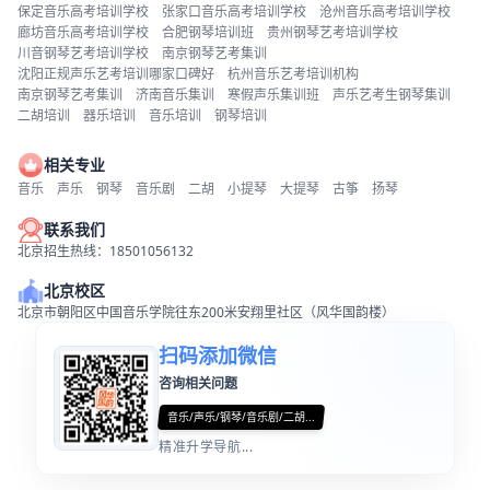
保定音乐高考培训学校
张家口音乐高考培训学校
沧州音乐高考培训学校
廊坊音乐高考培训学校
合肥钢琴培训班
贵州钢琴艺考培训学校
川音钢琴艺考培训学校
南京钢琴艺考集训
沈阳正规声乐艺考培训哪家口碑好
杭州音乐艺考培训机构
南京钢琴艺考集训
济南音乐集训
寒假声乐集训班
声乐艺考生钢琴集训
二胡培训
器乐培训
音乐培训
钢琴培训
相关专业
音乐
声乐
钢琴
音乐剧
二胡
小提琴
大提琴
古筝
扬琴
联系我们
北京招生热线：18501056132
北京校区
北京市朝阳区中国音乐学院往东200米安翔里社区（风华国韵楼）
扫码添加微信
咨询相关问题
音乐/声乐/钢琴/音乐剧/二胡...
精准升学导航...