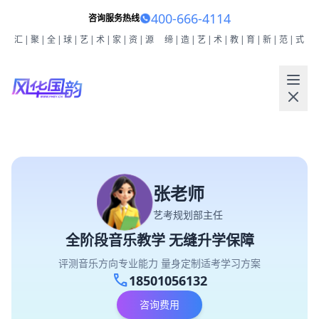
400-666-4114
咨询服务热线
汇|聚|全|球|艺|术|家|资|源
缔|造|艺|术|教|育|新|范|式
张老师
艺考规划部主任
全阶段音乐教学 无缝升学保障
评测音乐方向专业能力 量身定制适考学习方案
call
18501056132
咨询费用