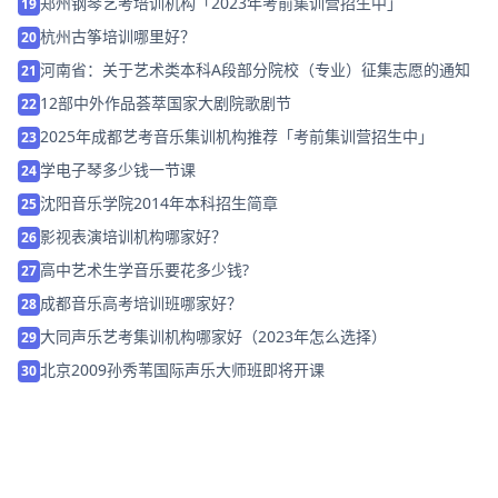
郑州钢琴艺考培训机构「2023年考前集训营招生中」
19
杭州古筝培训哪里好？
20
河南省：关于艺术类本科A段部分院校（专业）征集志愿的通知
21
12部中外作品荟萃国家大剧院歌剧节
22
2025年成都艺考音乐集训机构推荐「考前集训营招生中」
23
学电子琴多少钱一节课
24
沈阳音乐学院2014年本科招生简章
25
影视表演培训机构哪家好？
26
高中艺术生学音乐要花多少钱?
27
成都音乐高考培训班哪家好？
28
大同声乐艺考集训机构哪家好（2023年怎么选择）
29
北京2009孙秀苇国际声乐大师班即将开课
30