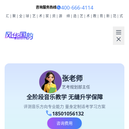
400-666-4114
咨询服务热线
汇|聚|全|球|艺|术|家|资|源
缔|造|艺|术|教|育|新|范|式
张老师
艺考规划部主任
全阶段音乐教学 无缝升学保障
评测音乐方向专业能力 量身定制适考学习方案
call
18501056132
咨询费用