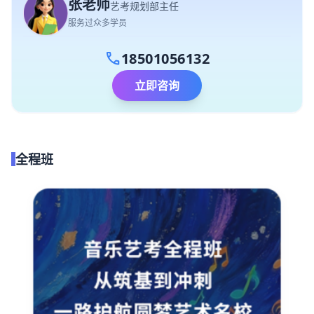
张老师
艺考规划部主任
服务过众多学员
call
18501056132
立即咨询
全程班