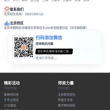
音乐
声乐
钢琴
音乐剧
二胡
小提琴
大提琴
古筝
扬琴
联系我们
北京招生热线：18501056132
北京校区
北京市朝阳区中国音乐学院往东200米安翔里社区（风华国韵楼）
扫码添加微信
咨询相关问题
音乐/声乐/钢琴/音乐剧/二胡...
精准升学导航...
精彩活动
师资力量
Teaching
Through
暑期预科班
全职教师团队
艺考全程班
特邀艺术家
27全模拟
教学教研团队