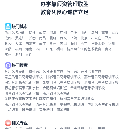
办学靠师资管理取胜
教育凭良心诚信立足
热门城市
浙江艺考培训
福建
南京
深圳
广州
合肥
山西
沈阳
重庆
武汉
成都
黑龙江
长春
南昌
昆明
西安
上海
北京
石家庄
郑州
长沙
天津
内蒙古
南宁
贵州
甘肃
海口
西宁
乌鲁木齐
银川
拉萨
杭州
河南
四川
山东
福州
杭州风华国韵艺术教育
青岛
常州
洛阳
大连
热门搜索
音乐艺考集训
杭州音乐艺考集训学校
唐山音乐高考培训学校
秦皇岛音乐高考培训学校
邯郸音乐高考培训学校
邢台音乐高考培训学校
保定音乐高考培训学校
张家口音乐高考培训学校
沧州音乐高考培训学校
廊坊音乐高考培训学校
合肥钢琴培训班
贵州钢琴艺考培训学校
川音钢琴艺考培训学校
南京钢琴艺考集训
沈阳正规声乐艺考培训哪家口碑好
杭州音乐艺考培训机构
南京钢琴艺考集训
济南音乐集训
寒假声乐集训班
声乐艺考生钢琴集训
二胡培训
器乐培训
音乐培训
钢琴培训
相关专业