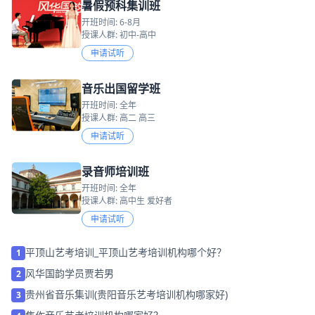
暑假预科集训班
开班时间: 6-8月
授课人群: 初中-高中
申请试听
音乐出国留学班
开班时间: 全年
授课人群: 高二 高三
申请试听
录音师培训班
开班时间: 全年
授课人群: 高中生 爱好者
申请试听
平顶山艺考培训_平顶山艺考培训机构哪个好？
1
风华国韵学员贾若男
2
贵州省音乐集训(贵阳音乐艺考培训机构哪家好)
3