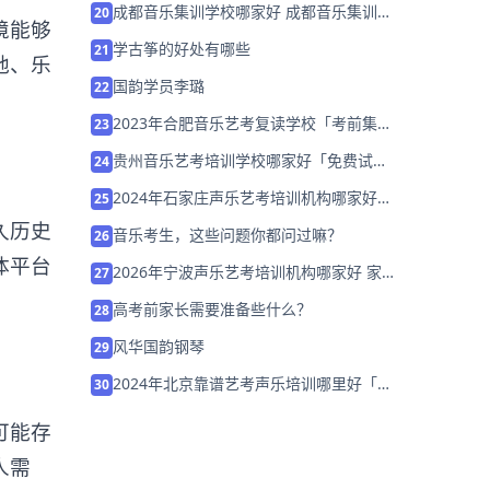
成都音乐集训学校哪家好 成都音乐集训学
20
境能够
校排名「已解决」
学古筝的好处有哪些
21
地、乐
国韵学员李璐
22
2023年合肥音乐艺考复读学校「考前集训
23
营招生中」
贵州音乐艺考培训学校哪家好「免费试
24
学」
2024年石家庄声乐艺考培训机构哪家好
25
「考前集训营招生中」
久历史
音乐考生，这些问题你都问过嘛？
26
体平台
2026年宁波声乐艺考培训机构哪家好 家
27
长该如何选择？
高考前家长需要准备些什么？
28
风华国韵钢琴
29
2024年北京靠谱艺考声乐培训哪里好「考
30
前集训营招生中」
可能存
人需