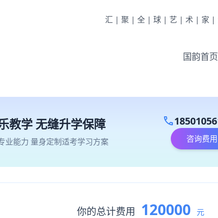
汇|聚|全|球|艺|术|家
国韵首页
call
18501056
乐教学 无缝升学保障
咨询费用
专业能力 量身定制适考学习方案
120000
你的总计费用
元