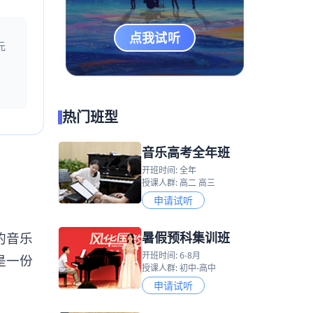
点我试听
元
热门班型
音乐高考全年班
开班时间: 全年
授课人群: 高二 高三
申请试听
暑假预科集训班
的音乐
开班时间: 6-8月
是一份
授课人群: 初中-高中
申请试听