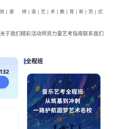
|资|源
缔|造|艺|术|教|育|新|范|式
关于我们
精彩活动
师资力量
艺考指南
联系我们
全程班
132