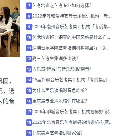
艺考培训之艺考专业如何选择？
7
2022年呼和浩特艺考音乐集训机构「考前
8
集训营招生中」
2024年亳州音乐艺考集训机构「考前集训
9
营招生中」
艺术培训班：钢琴的中国风格是什么样
10
的？
深圳音乐学院艺考培训机构哪里好「免费
11
试听」
高三艺考生集训多少钱？
12
古乐器“阮咸”与音乐珍品“南音”
13
25届新疆音乐艺考集训机构「考前集训营
巩固，
14
招生中」
况，选
为什么声乐演唱时音色难听？
15
人的音
重庆最专业声乐培训在哪里？
16
2026年聊城音乐艺考集训机构哪里好 家
17
长该如何选择？
2026年北京音乐艺考最好的培训机构(音
18
乐生高三集训多少钱)
北京美声艺考培训哪家强？
19