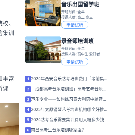
音乐出国留学班
开班时间: 全年
授课人群: 高二 高三
院校、
申请试听
的集训
录音师培训班
开班时间: 全年
授课人群: 高中生 爱好者
申请试听
和丰富
2024年西安音乐艺考培训费用「考前集训
1
营招生中」
听课
「成都高考音乐培训班」高考艺考音乐都
2
有什么专业 ？
声乐专业——如何练习意大利语中辅音／
3
r／
2025年太原钢琴艺考培训机构哪个好推荐
4
「考前集训营招生」
2024艺考音乐需要集训费用大概多少钱
5
南昌高考生音乐培训哪家强？
6