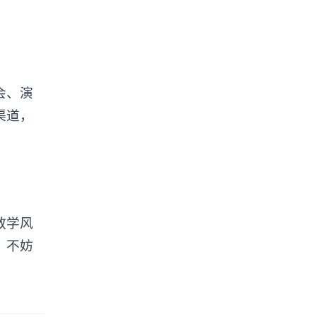
会、演
渠道，
教学风
，不妨