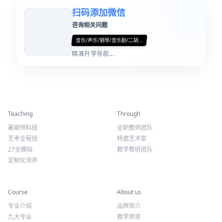
扫码添加微信
咨询相关问题
音乐/声乐/钢琴/音乐剧/二胡...
精准升学导航...
精彩活动
师资力量
Teaching
Through
暑期预科班
全职教师团队
艺考全程班
特邀艺术家
27全模拟
教学教研团队
定制化培养
专业课程
关于我们
Course
About us
专业介绍
品牌简介
九大专业
教学师资