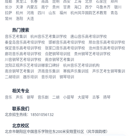
成都
黑龙江
长春
南昌
昆明
西安
上海
北京
石家庄
郑州
长沙
天津
内蒙古
南宁
贵州
甘肃
海口
西宁
乌鲁木齐
银川
拉萨
杭州
河南
四川
山东
福州
杭州风华国韵艺术教育
青岛
常州
洛阳
大连
热门搜索
音乐艺考集训
杭州音乐艺考集训学校
唐山音乐高考培训学校
秦皇岛音乐高考培训学校
邯郸音乐高考培训学校
邢台音乐高考培训学校
保定音乐高考培训学校
张家口音乐高考培训学校
沧州音乐高考培训学校
廊坊音乐高考培训学校
合肥钢琴培训班
贵州钢琴艺考培训学校
川音钢琴艺考培训学校
南京钢琴艺考集训
沈阳正规声乐艺考培训哪家口碑好
杭州音乐艺考培训机构
南京钢琴艺考集训
济南音乐集训
寒假声乐集训班
声乐艺考生钢琴集训
二胡培训
器乐培训
音乐培训
钢琴培训
相关专业
音乐
声乐
钢琴
音乐剧
二胡
小提琴
大提琴
古筝
扬琴
联系我们
北京招生热线：18501056132
北京校区
北京市朝阳区中国音乐学院往东200米安翔里社区（风华国韵楼）