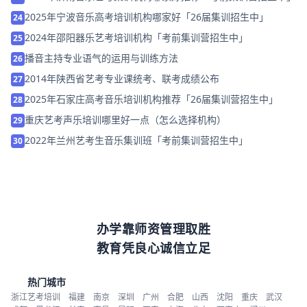
2025年宁波音乐高考培训机构哪家好「26届集训招生中」
24
2024年邵阳器乐艺考培训机构「考前集训营招生中」
25
播音主持专业语气的运用与训练方法
26
2014年陕西省艺考专业课统考、联考成绩公布
27
2025年石家庄高考音乐培训机构推荐「26届集训营招生中」
28
重庆艺考声乐培训哪里好一点（怎么选择机构）
29
2022年兰州艺考生音乐集训班「考前集训营招生中」
30
办学靠师资管理取胜
教育凭良心诚信立足
热门城市
浙江艺考培训
福建
南京
深圳
广州
合肥
山西
沈阳
重庆
武汉