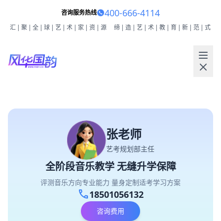
400-666-4114
咨询服务热线
汇|聚|全|球|艺|术|家|资|源
缔|造|艺|术|教|育|新|范|式
张老师
艺考规划部主任
全阶段音乐教学 无缝升学保障
评测音乐方向专业能力 量身定制适考学习方案
call
18501056132
咨询费用