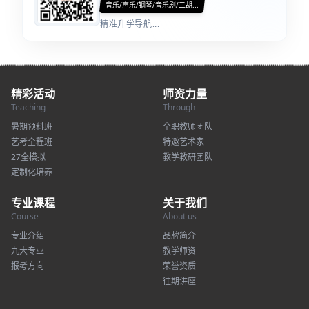
音乐/声乐/钢琴/音乐剧/二胡...
精准升学导航...
精彩活动
师资力量
Teaching
Through
暑期预科班
全职教师团队
艺考全程班
特邀艺术家
27全模拟
教学教研团队
定制化培养
专业课程
关于我们
Course
About us
专业介绍
品牌简介
九大专业
教学师资
报考方向
荣誉资质
往期讲座