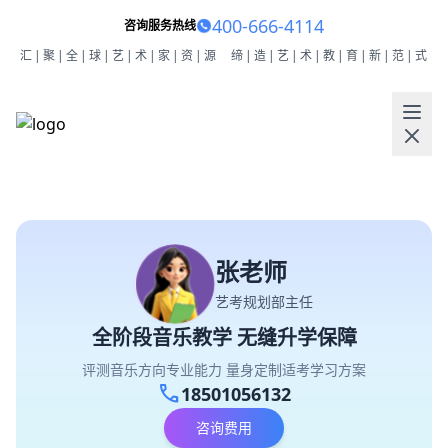
400-666-4114
咨询服务热线
汇|聚|全|球|艺|术|家|资|源
缔|造|艺|术|教|育|新|范|式
张老师
艺考规划部主任
全阶段音乐教学 无缝升学保障
评测音乐方向专业能力 量身定制适考学习方案
call
18501056132
咨询费用