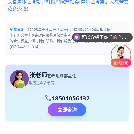
长春声乐艺考培训机构哪家好推荐(声乐艺考集训大概需要
花多少钱)
可以介绍下你们的产品么
免责声明:
《2025年天津音乐艺考培训机构哪家好「26届集训招生
中」》文章内容来源网络整理仅供参考，若有来源标注错误或侵犯了您
你们是怎么收费的呢
的合法权益，请与我们联系，我们将及时更正、删除或依法处理。
(QQ:2446111314)
张老师
艺考规划部主任
服务过众多学员
call
18501056132
立即咨询