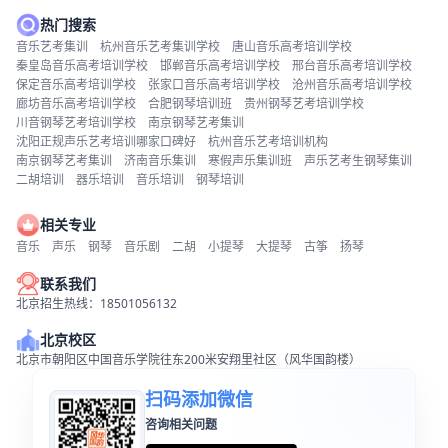
热门搜索
音乐艺考集训
杭州音乐艺考集训学校
唐山音乐高考培训学校
秦皇岛音乐高考培训学校
邯郸音乐高考培训学校
邢台音乐高考培训学校
保定音乐高考培训学校
张家口音乐高考培训学校
沧州音乐高考培训学校
廊坊音乐高考培训学校
合肥钢琴培训班
贵州钢琴艺考培训学校
川音钢琴艺考培训学校
南京钢琴艺考集训
沈阳正规声乐艺考培训哪家口碑好
杭州音乐艺考培训机构
南京钢琴艺考集训
济南音乐集训
寒假声乐集训班
声乐艺考生钢琴集训
二胡培训
器乐培训
音乐培训
钢琴培训
相关专业
音乐
声乐
钢琴
音乐剧
二胡
小提琴
大提琴
古筝
扬琴
联系我们
北京招生热线：18501056132
北京校区
北京市朝阳区中国音乐学院往东200米安翔里社区（风华国韵楼）
扫码添加微信
咨询相关问题