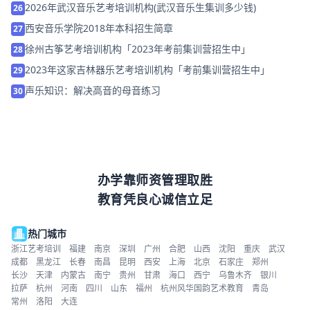
2026年武汉音乐艺考培训机构(武汉音乐生集训多少钱)
26
西安音乐学院2018年本科招生简章
27
徐州古筝艺考培训机构「2023年考前集训营招生中」
28
2023年这家吉林器乐艺考培训机构「考前集训营招生中」
29
声乐知识：解决高音的母音练习
30
办学靠师资管理取胜
教育凭良心诚信立足
热门城市
浙江艺考培训
福建
南京
深圳
广州
合肥
山西
沈阳
重庆
武汉
成都
黑龙江
长春
南昌
昆明
西安
上海
北京
石家庄
郑州
长沙
天津
内蒙古
南宁
贵州
甘肃
海口
西宁
乌鲁木齐
银川
拉萨
杭州
河南
四川
山东
福州
杭州风华国韵艺术教育
青岛
常州
洛阳
大连