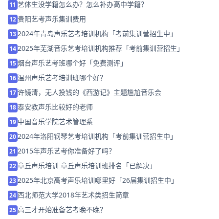
艺体生没学籍怎么办？怎么补办高中学籍？
11
贵阳艺考声乐集训费用
12
2024年青岛声乐艺考培训机构「考前集训营招生中」
13
2025年芜湖音乐艺考培训机构推荐「考前集训营招生」
14
烟台声乐艺考班哪个好「免费测评」
15
温州声乐艺考培训班哪个好？
16
许镜清，无人投钱的《西游记》主题尴尬音乐会
17
泰安教声乐比较好的老师
18
中国音乐学院艺术管理系
19
2024年洛阳钢琴艺考培训机构「考前集训营招生中」
20
2015年声乐艺考你准备好了吗？
21
章丘声乐培训 章丘声乐培训班排名「已解决」
22
2025年北京高考声乐培训哪里好「26届集训招生中」
23
西北师范大学2018年艺术类招生简章
24
高三才开始准备艺考晚不晚？
25