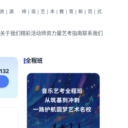
|资|源
缔|造|艺|术|教|育|新|范|式
关于我们
精彩活动
师资力量
艺考指南
联系我们
全程班
132