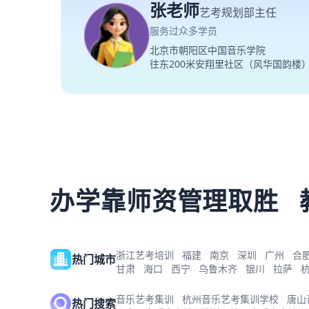
张老师
艺考规划部主任
服务过众多学员
北京市朝阳区中国音乐学院
往东200米安翔里社区（风华国韵楼
办学靠师资管理取胜
浙江艺考培训
福建
南京
深圳
广州
合
热门城市
甘肃
海口
西宁
乌鲁木齐
银川
拉萨
音乐艺考集训
杭州音乐艺考集训学校
唐山
热门搜索