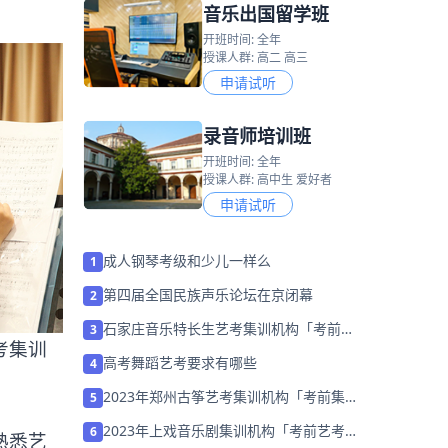
音乐出国留学班
开班时间: 全年
授课人群: 高二 高三
申请试听
录音师培训班
开班时间: 全年
授课人群: 高中生 爱好者
申请试听
成人钢琴考级和少儿一样么
1
第四届全国民族声乐论坛在京闭幕
2
石家庄音乐特长生艺考集训机构「考前集
3
考集训
训营招生中」
高考舞蹈艺考要求有哪些
4
2023年郑州古筝艺考集训机构「考前集训
5
营招生中」
2023年上戏音乐剧集训机构「考前艺考培
6
熟悉艺