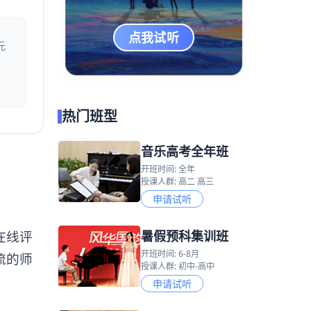
点我试听
元
热门班型
音乐高考全年班
开班时间: 全年
授课人群: 高二 高三
申请试听
暑假预科集训班
在线评
开班时间: 6-8月
流的师
授课人群: 初中-高中
申请试听