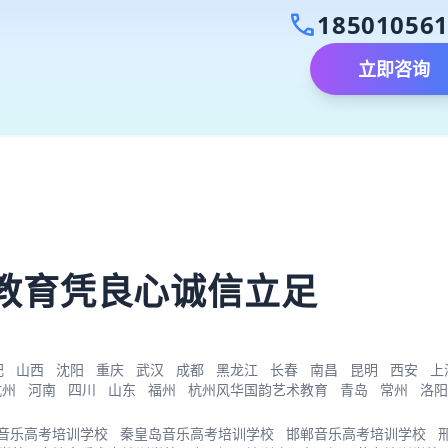
call
18501056
立即咨询
）
教育凭良心诚信立足
肥
山西
沈阳
重庆
武汉
成都
黑龙江
长春
南昌
昆明
西安
上
杭州
河南
四川
山东
福州
杭州风华国韵艺术教育
青岛
常州
洛阳
音乐高考培训学校
秦皇岛音乐高考培训学校
邯郸音乐高考培训学校