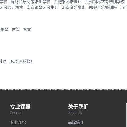
学校
廊坊音乐高考培训学校
合肥钢琴培训班
贵州钢琴艺考培训学校
艺考培训机构
南京钢琴艺考集训
济南音乐集训
寒假声乐集训班
声
大提琴
古筝
扬琴
里社区（风华国韵楼）
专业课程
关于我们
Course
About us
专业介绍
品牌简介