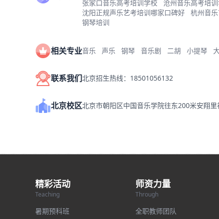
张家口音乐高考培训学校
沧州音乐高考培训
沈阳正规声乐艺考培训哪家口碑好
杭州音乐
钢琴培训
相关专业
音乐
声乐
钢琴
音乐剧
二胡
小提琴
联系我们
北京招生热线：18501056132
北京校区
北京市朝阳区中国音乐学院往东200米安翔
精彩活动
师资力量
Teaching
Through
暑期预科班
全职教师团队