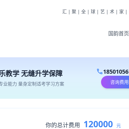
汇|聚|全|球|艺|术|家
国韵首页
call
18501056
乐教学 无缝升学保障
咨询费用
专业能力 量身定制适考学习方案
120000
你的总计费用
元