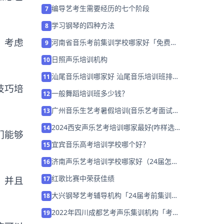
训」
编导艺考生需要经历的七个阶段
7
学习钢琴的四种方法
8
。考虑
河南省音乐考前集训学校哪家好「免费试
9
学」
日照声乐培训机构
10
汕尾音乐培训哪家好 汕尾音乐培训班排名
11
技巧培
「已解决」
一般舞蹈培训班多少钱？
12
广州音乐生艺考暑假培训(音乐艺考面试形
13
象分怎么拿)
2024西安声乐艺考培训哪家最好(咋样选
14
们能够
择)
宜宾音乐高考培训学校哪个好？
15
济南声乐艺考培训学校哪家好（24届怎么
16
选择）
红歌比赛中荣获佳绩
，并且
17
大兴钢琴艺考辅导机构「24届考前集训营
18
招生中」
2022年四川成都艺考声乐集训机构「考前
19
集训营招生中」