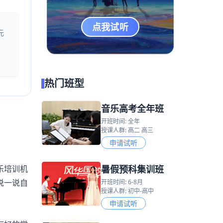
点我试听
元
热门班型
音乐高考全年班
开班时间: 全年
授课人群: 高二 高三
申请试听
暑假预科集训班
乐培训机
说一说自
开班时间: 6-8月
授课人群: 初中-高中
申请试听