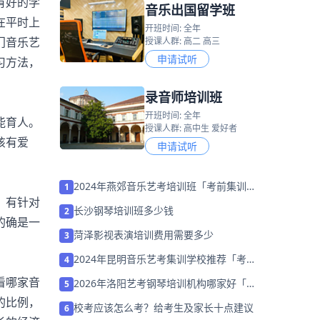
有好的学
音乐出国留学班
在平时上
开班时间: 全年
门音乐艺
授课人群: 高二 高三
申请试听
习方法，
录音师培训班
开班时间: 全年
能育人。
授课人群: 高中生 爱好者
该有爱
申请试听
2024年燕郊音乐艺考培训班「考前集训营
1
。有针对
招生中」
长沙钢琴培训班多少钱
2
的确是一
菏泽影视表演培训费用需要多少
3
2024年昆明音乐艺考集训学校推荐「考前
4
集训营招生中」
看哪家音
2026年洛阳艺考钢琴培训机构哪家好「考
5
前集训营招生」
的比例，
校考应该怎么考？给考生及家长十点建议
6