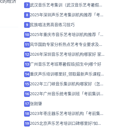
长的经济
武汉音乐艺考集训（武汉音乐艺考暑假集
7
训学校）
2025年深圳声乐艺考集训机构推荐「考前
8
集训营招生」
民族唱法男高音练习技巧
9
2025年重庆市音乐艺考培训机构推荐「考
10
前集训营招生」
风华国韵专家分析热点艺考专业要求及就
11
业趋势
2026年深圳音乐艺考培训机构哪家好 家
12
长该如何选择？
广州音乐艺考班寒暑假班(招生中)哪个好
13
重庆声乐培训哪里好_领取最新声乐课程
14
试听券
2022年三门峡音乐集训机构哪家好（怎么
15
选择）
2022年广州音乐统考集训班「考前集训营
16
招生中」
张刚肇
17
2023年枣庄器乐艺考培训机构「考前集训
18
营招生中」
2025北京声乐艺考培训口碑哪里好?如何
19
选择培训机构？