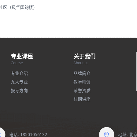
里社区（风华国韵楼）
专业课程
关于我们
Course
About us
专业介绍
品牌简介
九大专业
教学师资
报考方向
荣誉资质
往期讲座
电话: 18501056132
地址: 