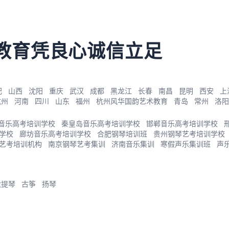
教育凭良心诚信立足
肥
山西
沈阳
重庆
武汉
成都
黑龙江
长春
南昌
昆明
西安
上
杭州
河南
四川
山东
福州
杭州风华国韵艺术教育
青岛
常州
洛阳
音乐高考培训学校
秦皇岛音乐高考培训学校
邯郸音乐高考培训学校
学校
廊坊音乐高考培训学校
合肥钢琴培训班
贵州钢琴艺考培训学校
艺考培训机构
南京钢琴艺考集训
济南音乐集训
寒假声乐集训班
声
大提琴
古筝
扬琴