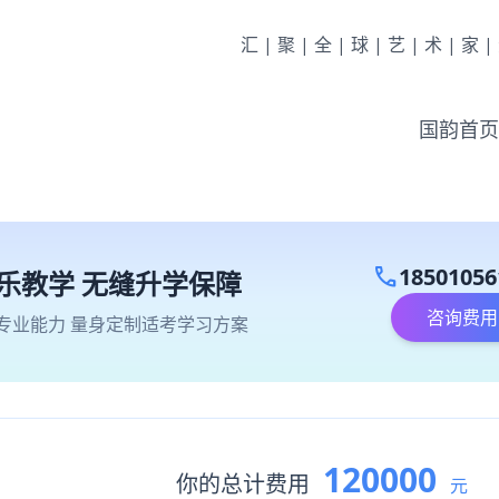
汇|聚|全|球|艺|术|家
国韵首页
call
18501056
乐教学 无缝升学保障
咨询费用
专业能力 量身定制适考学习方案
120000
你的总计费用
元