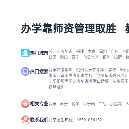
办学靠师资管理取胜
浙江艺考培训
福建
南京
深圳
广州
合
热门城市
甘肃
海口
西宁
乌鲁木齐
银川
拉萨
音乐艺考集训
杭州音乐艺考集训学校
唐山
热门搜索
张家口音乐高考培训学校
沧州音乐高考培训
沈阳正规声乐艺考培训哪家口碑好
杭州音乐
钢琴培训
相关专业
音乐
声乐
钢琴
音乐剧
二胡
小提琴
联系我们
北京招生热线：18501056132