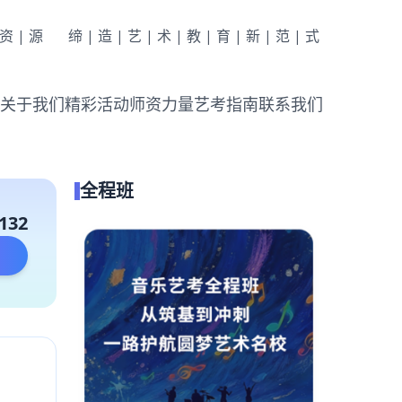
|资|源
缔|造|艺|术|教|育|新|范|式
关于我们
精彩活动
师资力量
艺考指南
联系我们
全程班
132