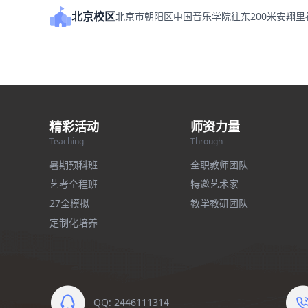
北京校区
北京市朝阳区中国音乐学院往东200米安翔
精彩活动
师资力量
Teaching
Through
暑期预科班
全职教师团队
艺考全程班
特邀艺术家
27全模拟
教学教研团队
定制化培养
QQ: 2446111314