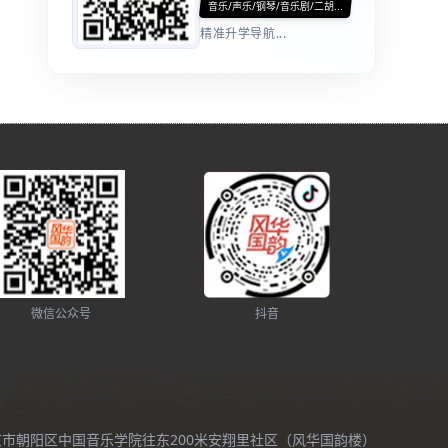
音乐/声乐/钢琴/音乐剧/二胡...
精准升学导航...
微信公众号
抖音
北京市朝阳区中国音乐学院往东200米安翔里社区（风华国韵楼）