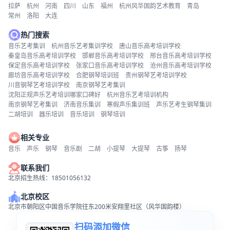
拉萨
杭州
河南
四川
山东
福州
杭州风华国韵艺术教育
青岛
常州
洛阳
大连
热门搜索
音乐艺考集训
杭州音乐艺考集训学校
唐山音乐高考培训学校
秦皇岛音乐高考培训学校
邯郸音乐高考培训学校
邢台音乐高考培训学校
保定音乐高考培训学校
张家口音乐高考培训学校
沧州音乐高考培训学校
廊坊音乐高考培训学校
合肥钢琴培训班
贵州钢琴艺考培训学校
川音钢琴艺考培训学校
南京钢琴艺考集训
沈阳正规声乐艺考培训哪家口碑好
杭州音乐艺考培训机构
南京钢琴艺考集训
济南音乐集训
寒假声乐集训班
声乐艺考生钢琴集训
二胡培训
器乐培训
音乐培训
钢琴培训
相关专业
音乐
声乐
钢琴
音乐剧
二胡
小提琴
大提琴
古筝
扬琴
联系我们
北京招生热线：18501056132
北京校区
北京市朝阳区中国音乐学院往东200米安翔里社区（风华国韵楼）
扫码添加微信