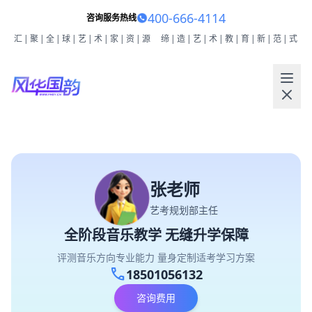
400-666-4114
咨询服务热线
汇|聚|全|球|艺|术|家|资|源
缔|造|艺|术|教|育|新|范|式
张老师
艺考规划部主任
全阶段音乐教学 无缝升学保障
评测音乐方向专业能力 量身定制适考学习方案
call
18501056132
咨询费用