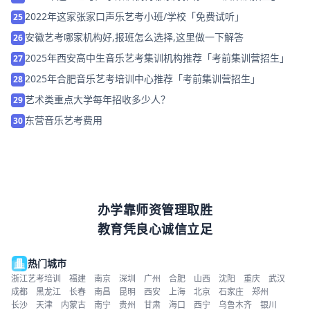
2022年这家张家口声乐艺考小班/学校「免费试听」
25
安徽艺考哪家机构好,报班怎么选择,这里做一下解答
26
2025年西安高中生音乐艺考集训机构推荐「考前集训营招生」
27
2025年合肥音乐艺考培训中心推荐「考前集训营招生」
28
艺术类重点大学每年招收多少人？
29
东营音乐艺考费用
30
办学靠师资管理取胜
教育凭良心诚信立足
热门城市
浙江艺考培训
福建
南京
深圳
广州
合肥
山西
沈阳
重庆
武汉
成都
黑龙江
长春
南昌
昆明
西安
上海
北京
石家庄
郑州
长沙
天津
内蒙古
南宁
贵州
甘肃
海口
西宁
乌鲁木齐
银川