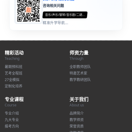
咨询相关问题
音乐/声乐/钢琴/音乐剧/二胡...
精准升学导航...
精彩活动
师资力量
Teaching
Through
暑期预科班
全职教师团队
艺考全程班
特邀艺术家
27全模拟
教学教研团队
定制化培养
专业课程
关于我们
Course
About us
专业介绍
品牌简介
九大专业
教学师资
报考方向
荣誉资质