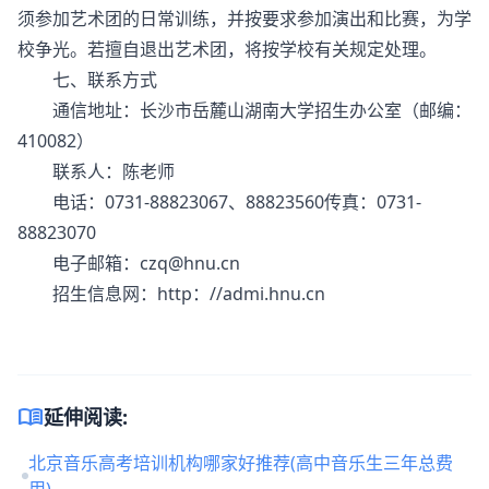
须参加艺术团的日常训练，并按要求参加演出和比赛，为学
校争光。若擅自退出艺术团，将按学校有关规定处理。
七、联系方式
通信地址：长沙市岳麓山湖南大学招生办公室（邮编：
410082）
联系人：陈老师
电话：0731-88823067、88823560传真：0731-
88823070
电子邮箱：czq@hnu.cn
招生信息网：http：//admi.hnu.cn
menu_book
延伸阅读:
北京音乐高考培训机构哪家好推荐(高中音乐生三年总费
用)