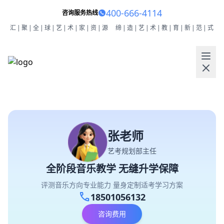
400-666-4114
咨询服务热线
汇|聚|全|球|艺|术|家|资|源
缔|造|艺|术|教|育|新|范|式
张老师
艺考规划部主任
全阶段音乐教学 无缝升学保障
评测音乐方向专业能力 量身定制适考学习方案
call
18501056132
咨询费用