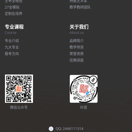
艺考全程班
特邀艺术家
27全模拟
教学教研团队
定制化培养
专业课程
关于我们
Course
About us
专业介绍
品牌简介
九大专业
教学师资
报考方向
荣誉资质
往期讲座
微信公众号
抖音
QQ: 2446111314