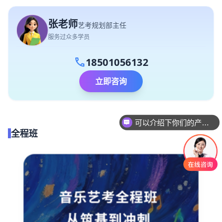
张老师
艺考规划部主任
服务过众多学员
call
18501056132
立即咨询
可以介绍下你们的产品么
全程班
你们是怎么收费的呢