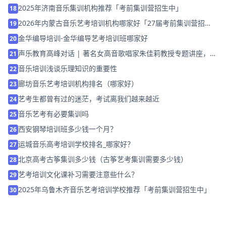
2025年济南音乐集训机构推荐「考前集训营招生中」
18
2026年内蒙古音乐艺考培训机构哪家好「27届考前集训营招
19
生」
金华编导培训-金华编导艺考培训班哪家好
20
声乐教育高峰对话 | 著名女高音歌唱家朱佳莉教授专题讲座，圆
21
满落幕！
音乐培训浅谈乐理知识的重要性
22
廊坊音乐艺考培训机构排名（哪家好）
23
艺考生都曾有过的迷茫，考试离我们越来越近
24
音乐艺考有必要集训吗
25
西安钢琴培训班多少钱一个月？
26
运城音乐高考培训学校排名_哪家好？
27
北京高考古筝集训多少钱（古筝艺考集训需要多少钱）
28
艺考培训文化课补习需要注意些什么？
29
2025年乌鲁木齐音乐艺考培训学校推荐「考前集训营招生中」
30