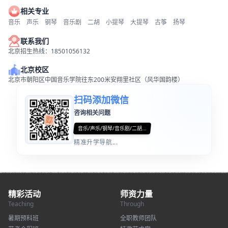
相关专业
音乐
声乐
钢琴
音乐剧
二胡
小提琴
大提琴
古筝
扬琴
联系我们
北京招生热线：18501056132
北京校区
北京市朝阳区中国音乐学院往东200米安翔里社区（风华国韵楼）
扫码添加微信
咨询相关问题
音乐/声乐/钢琴/音乐剧/二胡...
精准升学导航...
精彩活动
师资力量
Teaching
Through
暑期预科班
全职教师团队