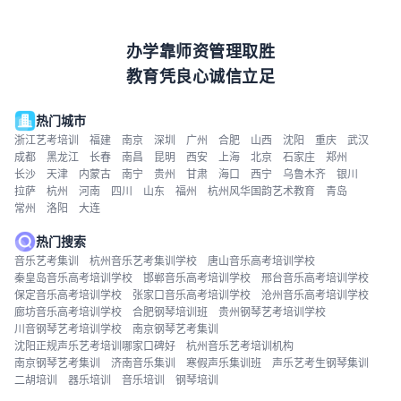
办学靠师资管理取胜
教育凭良心诚信立足
热门城市
浙江艺考培训
福建
南京
深圳
广州
合肥
山西
沈阳
重庆
武汉
成都
黑龙江
长春
南昌
昆明
西安
上海
北京
石家庄
郑州
长沙
天津
内蒙古
南宁
贵州
甘肃
海口
西宁
乌鲁木齐
银川
拉萨
杭州
河南
四川
山东
福州
杭州风华国韵艺术教育
青岛
常州
洛阳
大连
热门搜索
音乐艺考集训
杭州音乐艺考集训学校
唐山音乐高考培训学校
秦皇岛音乐高考培训学校
邯郸音乐高考培训学校
邢台音乐高考培训学校
保定音乐高考培训学校
张家口音乐高考培训学校
沧州音乐高考培训学校
廊坊音乐高考培训学校
合肥钢琴培训班
贵州钢琴艺考培训学校
川音钢琴艺考培训学校
南京钢琴艺考集训
沈阳正规声乐艺考培训哪家口碑好
杭州音乐艺考培训机构
南京钢琴艺考集训
济南音乐集训
寒假声乐集训班
声乐艺考生钢琴集训
二胡培训
器乐培训
音乐培训
钢琴培训