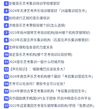
安徽音乐艺考集训培训学校哪家好
3
2024年天津艺考声乐培训哪家好「26届集训招生中」
4
如何进行正规的音乐课培训
5
济南音乐艺考寒假班哪个好(怎么选择)
6
2023年徐州钢琴艺考培训机构(徐州哪个机构学钢琴好)
7
2023年石家庄声乐集训机构（石家庄声乐集训哪里好）
8
怎样处理和弦各音的力度关系
9
保定音乐艺考机构(哪个艺考培训比较好啊)
10
2024音乐艺考集训一般什么时候开始
11
【声乐知识】：唱歌嘴巴应该张多大？
12
2024年南京声乐艺考机构哪个最好「考前集训营招生中」
13
艺考可以化妆吗？哪些专业可以化妆？
14
2024年廊坊古筝艺考集训机构「考前集训营招生中」
15
风华国韵携手韩国GPS女子团体 开启中韩音乐合作平台
16
2022年这家莆田艺考音乐钢琴集训机构/学校「免费试听」
17