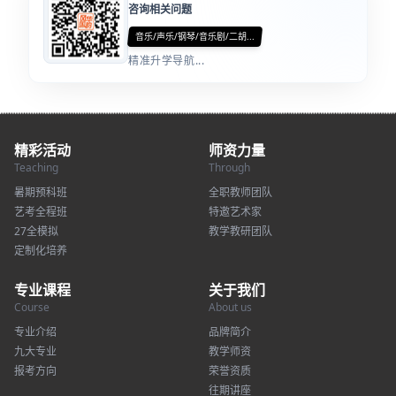
咨询相关问题
音乐/声乐/钢琴/音乐剧/二胡...
精准升学导航...
精彩活动
师资力量
Teaching
Through
暑期预科班
全职教师团队
艺考全程班
特邀艺术家
27全模拟
教学教研团队
定制化培养
专业课程
关于我们
Course
About us
专业介绍
品牌简介
九大专业
教学师资
报考方向
荣誉资质
往期讲座