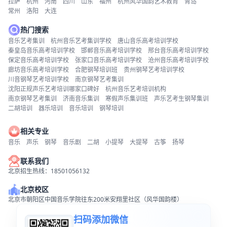
拉萨
杭州
河南
四川
山东
福州
杭州风华国韵艺术教育
青岛
常州
洛阳
大连
热门搜索
音乐艺考集训
杭州音乐艺考集训学校
唐山音乐高考培训学校
秦皇岛音乐高考培训学校
邯郸音乐高考培训学校
邢台音乐高考培训学校
保定音乐高考培训学校
张家口音乐高考培训学校
沧州音乐高考培训学校
廊坊音乐高考培训学校
合肥钢琴培训班
贵州钢琴艺考培训学校
川音钢琴艺考培训学校
南京钢琴艺考集训
沈阳正规声乐艺考培训哪家口碑好
杭州音乐艺考培训机构
南京钢琴艺考集训
济南音乐集训
寒假声乐集训班
声乐艺考生钢琴集训
二胡培训
器乐培训
音乐培训
钢琴培训
相关专业
音乐
声乐
钢琴
音乐剧
二胡
小提琴
大提琴
古筝
扬琴
联系我们
北京招生热线：18501056132
北京校区
北京市朝阳区中国音乐学院往东200米安翔里社区（风华国韵楼）
扫码添加微信