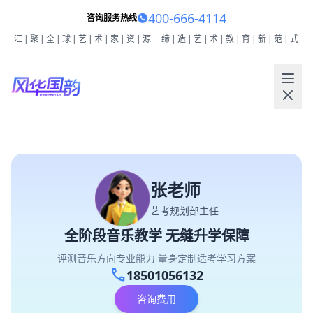
400-666-4114
咨询服务热线
汇|聚|全|球|艺|术|家|资|源
缔|造|艺|术|教|育|新|范|式
张老师
艺考规划部主任
全阶段音乐教学 无缝升学保障
评测音乐方向专业能力 量身定制适考学习方案
call
18501056132
咨询费用