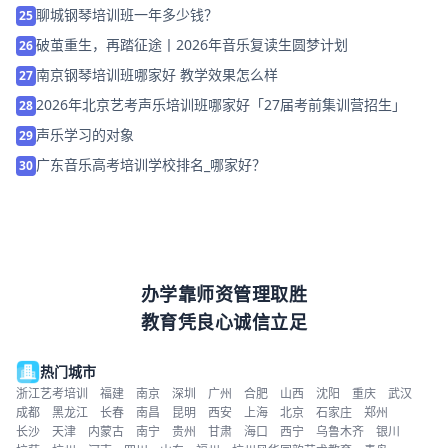
聊城钢琴培训班一年多少钱？
25
破茧重生，再踏征途丨2026年音乐复读生圆梦计划
26
南京钢琴培训班哪家好 教学效果怎么样
27
2026年北京艺考声乐培训班哪家好「27届考前集训营招生」
28
声乐学习的对象
29
广东音乐高考培训学校排名_哪家好？
30
办学靠师资管理取胜
教育凭良心诚信立足
热门城市
浙江艺考培训
福建
南京
深圳
广州
合肥
山西
沈阳
重庆
武汉
成都
黑龙江
长春
南昌
昆明
西安
上海
北京
石家庄
郑州
长沙
天津
内蒙古
南宁
贵州
甘肃
海口
西宁
乌鲁木齐
银川