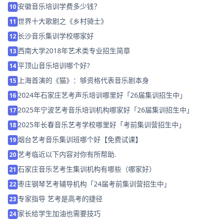
安徽音乐培训学费多少钱？
10
世界十大歌剧之《乡村骑士》
11
长沙音乐集训学校哪家好
12
西南大学2018年艺术类专业招生简章
13
平顶山音乐培训哪个好?
14
上海首演的《猫》：够资格代表音乐剧本身
15
2024年石家庄艺考声乐培训哪里好「26届集训招生中」
16
2025年宁波艺考音乐培训机构哪家好「26届集训招生中」
17
2025年长春音乐艺考学校哪里好「考前集训营招生中」
18
烟台艺考音乐集训班哪个好【免费试课】
19
艺考临近以下内容对你有所帮助.
20
石家庄音乐艺考生集训机构有哪些（哪家好）
21
枣庄钢琴艺考辅导机构「24届考前集训营招生中」
22
专家指导 艺考是高考的捷径
23
家长给学生加油也需要技巧
24