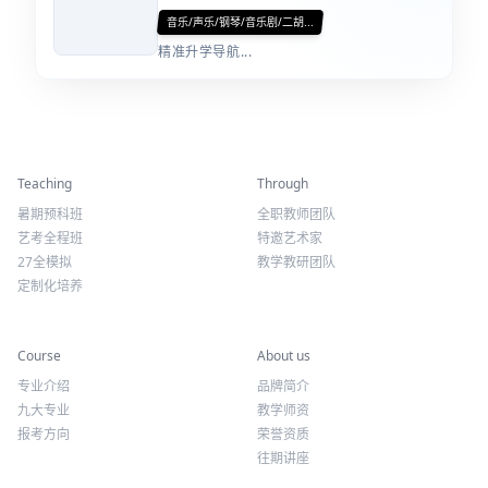
音乐/声乐/钢琴/音乐剧/二胡...
精准升学导航...
精彩活动
师资力量
Teaching
Through
暑期预科班
全职教师团队
艺考全程班
特邀艺术家
27全模拟
教学教研团队
定制化培养
专业课程
关于我们
Course
About us
专业介绍
品牌简介
九大专业
教学师资
报考方向
荣誉资质
往期讲座