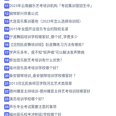
2023年云南器乐艺考培训机构「考前集训营招生中」
11
钢琴即兴伴奏公式
12
大连音乐集训基地（2023年怎么选择培训班）
13
2015年全国开设音乐专业的院校名录
14
宁波舞蹈培训学校哪家好_哪个好_学费多少
15
【沈阳肚皮舞培训班】肚皮舞练习方法有哪些？
16
学声乐多年，竟不知“轻声唱”可以解决发声弊病
17
参加音乐剧艺考培训有什么优势？
18
亳州音乐高考培训学校哪个好？
19
泰安钢琴培训_泰安钢琴培训学校哪家好 ？
20
2013河北民族师范学院河北艺术类简章
21
德州播音主持培训-德州播音主持艺考培训班哪家好
22
演员培训学校哪个好？
23
声乐专业考试需要注意的事项
24
福州音乐校考冲刺班/学校哪个好
25