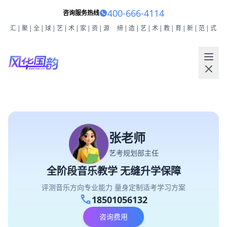
400-666-4114
咨询服务热线
汇|聚|全|球|艺|术|家|资|源
缔|造|艺|术|教|育|新|范|式
张老师
艺考规划部主任
全阶段音乐教学 无缝升学保障
评测音乐方向专业能力 量身定制适考学习方案
call
18501056132
咨询费用