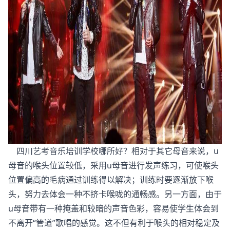
四川艺考音乐培训学校哪所好？相对于其它母音来说，u
母音的喉头位置较低，采用u母音进行发声练习，可使喉头
位置偏高的毛病通过训练得以解决；训练时要逐渐放下喉
头，努力去体会一种不挤卡喉咙的通畅感。另一方面，由于
u母音带有一种掩盖和较暗的声音色彩，容易使学生体会到
不离开“管道”歌唱的感觉。这不但有利于喉头的相对稳定及