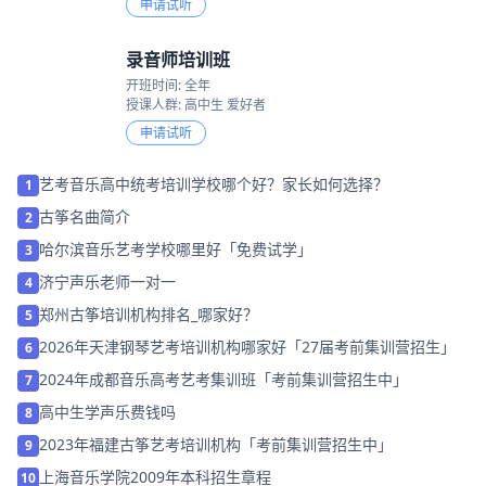
申请试听
录音师培训班
开班时间: 全年
授课人群: 高中生 爱好者
申请试听
艺考音乐高中统考培训学校哪个好？家长如何选择？
1
古筝名曲简介
2
哈尔滨音乐艺考学校哪里好「免费试学」
3
济宁声乐老师一对一
4
郑州古筝培训机构排名_哪家好？
5
2026年天津钢琴艺考培训机构哪家好「27届考前集训营招生」
6
2024年成都音乐高考艺考集训班「考前集训营招生中」
7
高中生学声乐费钱吗
8
2023年福建古筝艺考培训机构「考前集训营招生中」
9
上海音乐学院2009年本科招生章程
10