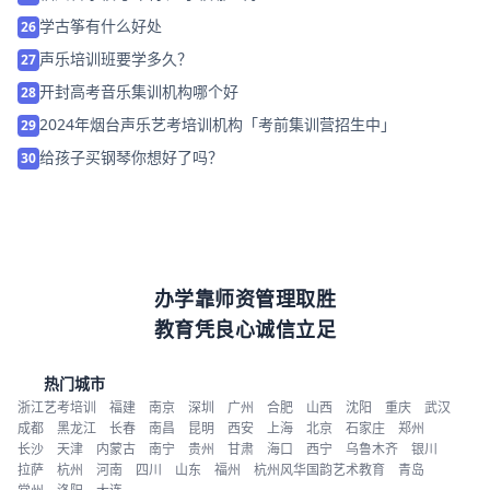
学古筝有什么好处
26
声乐培训班要学多久？
27
开封高考音乐集训机构哪个好
28
2024年烟台声乐艺考培训机构「考前集训营招生中」
29
给孩子买钢琴你想好了吗？
30
办学靠师资管理取胜
教育凭良心诚信立足
热门城市
浙江艺考培训
福建
南京
深圳
广州
合肥
山西
沈阳
重庆
武汉
成都
黑龙江
长春
南昌
昆明
西安
上海
北京
石家庄
郑州
长沙
天津
内蒙古
南宁
贵州
甘肃
海口
西宁
乌鲁木齐
银川
拉萨
杭州
河南
四川
山东
福州
杭州风华国韵艺术教育
青岛