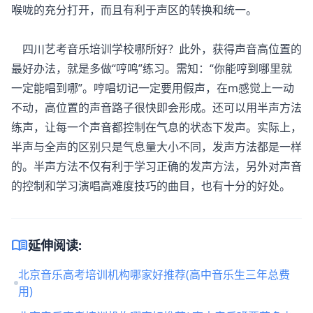
喉咙的充分打开，而且有利于声区的转换和统一。
四川艺考音乐培训学校哪所好？此外，获得声音高位置的
最好办法，就是多做“哼鸣”练习。需知：“你能哼到哪里就
一定能唱到哪”。哼唱切记一定要用假声，在m感觉上一动
不动，高位置的声音路子很快即会形成。还可以用半声方法
练声，让每一个声音都控制在气息的状态下发声。实际上，
半声与全声的区别只是气息量大小不同，发声方法都是一样
的。半声方法不仅有利于学习正确的发声方法，另外对声音
的控制和学习演唱高难度技巧的曲目，也有十分的好处。
menu_book
延伸阅读:
北京音乐高考培训机构哪家好推荐(高中音乐生三年总费
用)