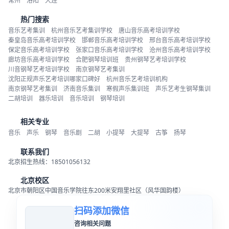
常州
洛阳
大连
热门搜索
音乐艺考集训
杭州音乐艺考集训学校
唐山音乐高考培训学校
秦皇岛音乐高考培训学校
邯郸音乐高考培训学校
邢台音乐高考培训学校
保定音乐高考培训学校
张家口音乐高考培训学校
沧州音乐高考培训学校
廊坊音乐高考培训学校
合肥钢琴培训班
贵州钢琴艺考培训学校
川音钢琴艺考培训学校
南京钢琴艺考集训
沈阳正规声乐艺考培训哪家口碑好
杭州音乐艺考培训机构
南京钢琴艺考集训
济南音乐集训
寒假声乐集训班
声乐艺考生钢琴集训
二胡培训
器乐培训
音乐培训
钢琴培训
相关专业
音乐
声乐
钢琴
音乐剧
二胡
小提琴
大提琴
古筝
扬琴
联系我们
北京招生热线：18501056132
北京校区
北京市朝阳区中国音乐学院往东200米安翔里社区（风华国韵楼）
扫码添加微信
咨询相关问题