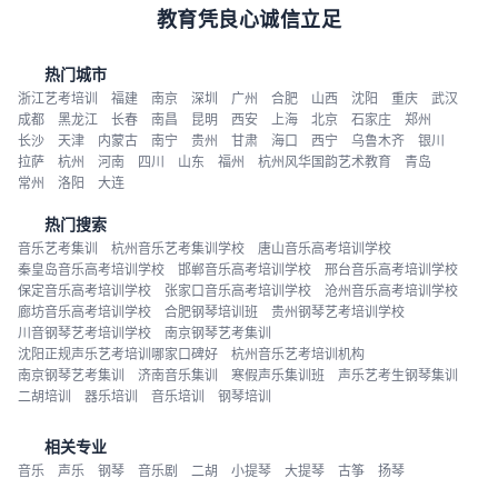
教育凭良心诚信立足
热门城市
浙江艺考培训
福建
南京
深圳
广州
合肥
山西
沈阳
重庆
武汉
成都
黑龙江
长春
南昌
昆明
西安
上海
北京
石家庄
郑州
长沙
天津
内蒙古
南宁
贵州
甘肃
海口
西宁
乌鲁木齐
银川
拉萨
杭州
河南
四川
山东
福州
杭州风华国韵艺术教育
青岛
常州
洛阳
大连
热门搜索
音乐艺考集训
杭州音乐艺考集训学校
唐山音乐高考培训学校
秦皇岛音乐高考培训学校
邯郸音乐高考培训学校
邢台音乐高考培训学校
保定音乐高考培训学校
张家口音乐高考培训学校
沧州音乐高考培训学校
廊坊音乐高考培训学校
合肥钢琴培训班
贵州钢琴艺考培训学校
川音钢琴艺考培训学校
南京钢琴艺考集训
沈阳正规声乐艺考培训哪家口碑好
杭州音乐艺考培训机构
南京钢琴艺考集训
济南音乐集训
寒假声乐集训班
声乐艺考生钢琴集训
二胡培训
器乐培训
音乐培训
钢琴培训
相关专业
音乐
声乐
钢琴
音乐剧
二胡
小提琴
大提琴
古筝
扬琴