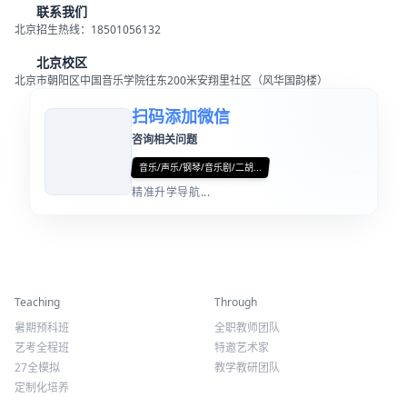
联系我们
北京招生热线：18501056132
北京校区
北京市朝阳区中国音乐学院往东200米安翔里社区（风华国韵楼）
扫码添加微信
咨询相关问题
音乐/声乐/钢琴/音乐剧/二胡...
精准升学导航...
精彩活动
师资力量
Teaching
Through
暑期预科班
全职教师团队
艺考全程班
特邀艺术家
27全模拟
教学教研团队
定制化培养