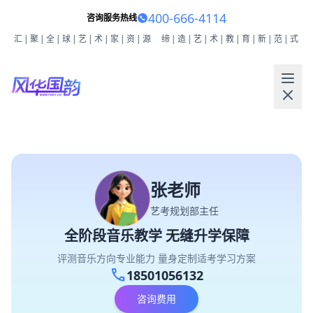
400-666-4114
咨询服务热线
汇|聚|全|球|艺|术|家|资|源
缔|造|艺|术|教|育|新|范|式
张老师
艺考规划部主任
全阶段音乐教学 无缝升学保障
评测音乐方向专业能力 量身定制适考学习方案
call
18501056132
咨询费用