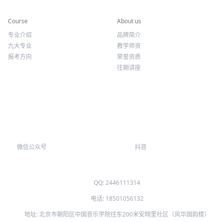
专业课程
关于我们
Course
About us
专业介绍
品牌简介
九大专业
教学师资
报考方向
荣誉资质
往期讲座
微信公众号
抖音
QQ: 2446111314
电话: 18501056132
地址: 北京市朝阳区中国音乐学院往东200米安翔里社区（风华国韵楼）