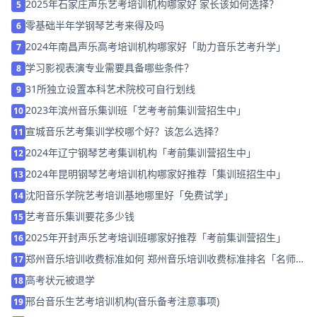
2025年石家庄声乐艺考培训机构哪家好 家长该如何选择？
5
零基础半年学钢琴艺考来得及吗
6
2024年南昌声乐高考培训机构哪家好「助力音乐艺考升学」
7
学习影视表演专业需要具备哪些条件？
8
31所独立设置本科艺术院校可自行划线
9
2023年滨州音乐集训班「艺考考前集训营招生中」
10
宣城音乐艺考集训学校哪个好？该怎么选择？
11
2024年辽宁钢琴艺考集训机构「考前集训营招生中」
12
2024年昆明钢琴艺考培训机构哪家好推荐「集训班招生中」
13
沈阳音乐学院艺考培训基地哪里好「免费试学」
14
艺考音乐集训要花多少钱
15
2025年开封声乐艺考培训班哪家好推荐「考前集训营招生」
16
郑州音乐培训收费标准如何 郑州音乐培训收费标准排名「名师指
17
导」
高考状元被退学
18
邢台音乐生艺考培训机构(音乐备考注意事项)
19