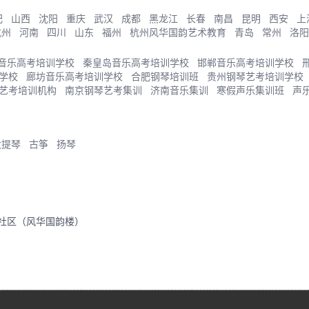
肥
山西
沈阳
重庆
武汉
成都
黑龙江
长春
南昌
昆明
西安
上
杭州
河南
四川
山东
福州
杭州风华国韵艺术教育
青岛
常州
洛阳
音乐高考培训学校
秦皇岛音乐高考培训学校
邯郸音乐高考培训学校
学校
廊坊音乐高考培训学校
合肥钢琴培训班
贵州钢琴艺考培训学校
艺考培训机构
南京钢琴艺考集训
济南音乐集训
寒假声乐集训班
声
大提琴
古筝
扬琴
里社区（风华国韵楼）