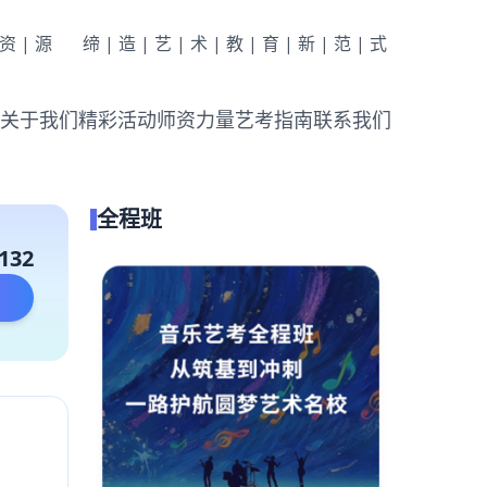
|资|源
缔|造|艺|术|教|育|新|范|式
关于我们
精彩活动
师资力量
艺考指南
联系我们
全程班
132