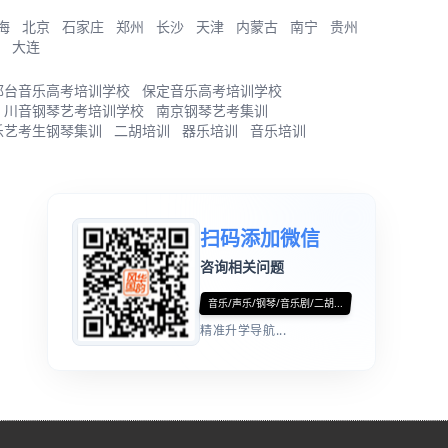
海
北京
石家庄
郑州
长沙
天津
内蒙古
南宁
贵州
大连
邢台音乐高考培训学校
保定音乐高考培训学校
川音钢琴艺考培训学校
南京钢琴艺考集训
乐艺考生钢琴集训
二胡培训
器乐培训
音乐培训
扫码添加微信
咨询相关问题
音乐/声乐/钢琴/音乐剧/二胡...
精准升学导航...