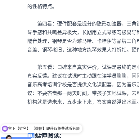
的性格特点。
第四看：硬件配套是提分的隐形加速器，三角钢
琴手感和共鸣差异极大，长期用立式琴练习极易导
隔音处理，钢琴是否为雅马哈、卡哇伊等品牌三角
音差、钢琴老旧，这种地方练琴效果大打折扣。硬
第五看：口碑来自真实评价，试课是最终的定心
真实反馈。建议在试课时主动跟在读学员聊聊，问
音乐高考培训
学校是否提供文化课配套，因为音乐
议：不要吝啬那一两天时间，带孩子实地试课，去
机构就是选未来，五步走下来，答案自然浮出水面
留下【姓名】 【微信】即获取免费试听名额
可以介绍下班型吗？
menu_book
延伸阅读: