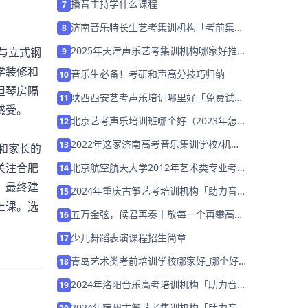
播音主持学什么课程
7
济南音乐特长生艺考集训机构「考前集训
8
营招生中」
2025年天津声乐艺考集训机构哪家好推荐
与立式钢
9
「26届集训招生」
学装修和
音乐生必备！考研和声高分技巧归纳
10
但琴房隔
陕西西安艺考声乐培训哪里好「免费试
11
感受。
学」
北京艺考声乐培训班哪个好（2023年怎么
12
选择培训机构）
2022年这家济南高考音乐集训学校/机构
13
和家长的
「免费试听」
关注合肥
北京航空航天大学2012年艺术类专业考试
14
成绩查询
。最终建
2024年重庆古筝艺考培训机构「助力音乐
15
上课。选
艺考升学」
五万金弦，候君再奏丨敬每一个再攀高峰
16
的音乐生，复读生专属奖学金高达50000
少儿舞蹈表演课程招生简章
17
元！
青岛艺术类考前培训学校哪家好_哪个好_
18
学费多少？
2024年洛阳音乐高考培训机构「助力音乐
19
艺考升学」
2024年宿州古筝艺考集训机构「助力音乐