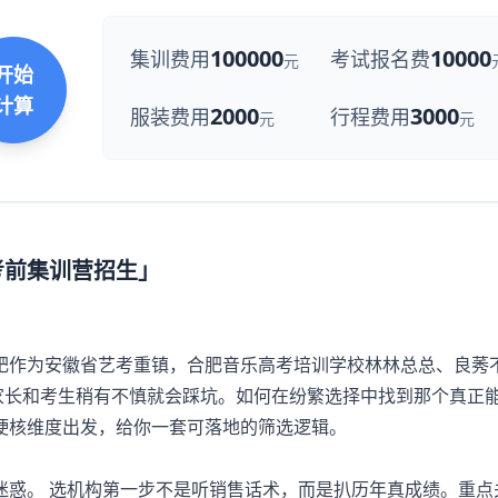
100000
10000
集训费用
考试报名费
元
开始
计算
2000
3000
服装费用
行程费用
元
元
考前集训营招生」
作为安徽省艺考重镇，合肥音乐高考培训学校林林总总、良莠
，家长和考生稍有不慎就会踩坑。如何在纷繁选择中找到那个真正
硬核维度出发，给你一套可落地的筛选逻辑。
惑。 选机构第一步不是听销售话术，而是扒历年真成绩。重点