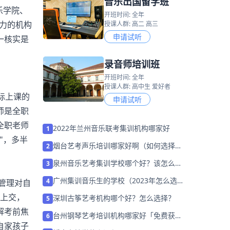
音乐出国留学班
乐学院、
开班时间: 全年
实力的机构
授课人群: 高二 高三
申请试听
一核实是
录音师培训班
开班时间: 全年
授课人群: 高中生 爱好者
际上课的
申请试听
师是全职
全职老师
2022年兰州音乐联考集训机构哪家好
1
"，多半
烟台艺考声乐培训哪家好啊（如何选择机
2
构）
泉州音乐艺考集训学校哪个好？该怎么选
3
择？
广州集训音乐生的学校（2023年怎么选择
4
管理对自
培训班）
一上交，
深圳古筝艺考机构哪个好？怎么选择？
5
解考前焦
台州钢琴艺考培训机构哪家好「免费获取
6
自家孩子
艺考规划」