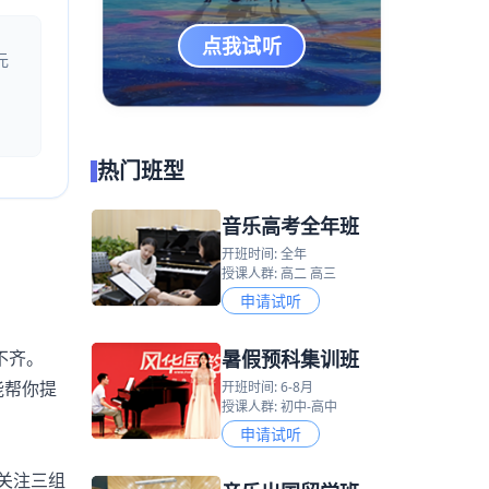
点我试听
元
热门班型
音乐高考全年班
开班时间: 全年
授课人群: 高二 高三
申请试听
暑假预科集训班
不齐。
能帮你提
开班时间: 6-8月
授课人群: 初中-高中
申请试听
关注三组