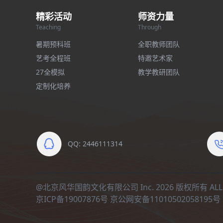
精彩活动
师资力量
Teaching
Through
暑期预科班
全职教师团队
艺考全程班
特邀艺术家
27全模拟
教学教研团队
定制化培养
QQ: 2446111314
@北京风华国韵文化有限公司 Inc. 2026 版权所有 ALL R
京ICP备19007876号
京公网安备11010502058195号