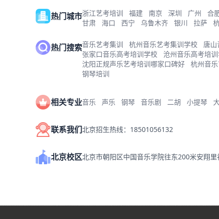
浙江艺考培训
福建
南京
深圳
广州
合
热门城市
甘肃
海口
西宁
乌鲁木齐
银川
拉萨
音乐艺考集训
杭州音乐艺考集训学校
唐山
热门搜索
张家口音乐高考培训学校
沧州音乐高考培训
沈阳正规声乐艺考培训哪家口碑好
杭州音乐
钢琴培训
相关专业
音乐
声乐
钢琴
音乐剧
二胡
小提琴
联系我们
北京招生热线：18501056132
北京校区
北京市朝阳区中国音乐学院往东200米安翔