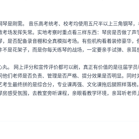
琴是刚需。 音乐高考统考、校考均使用五尺半以上三角钢琴，
致考场发挥失常。实地考察时重点看三样东西：琴房是否做了声
琴，是否配备录音棚和全真模拟考场。有些机构看着装修豪华，
件不是花架子，而是你每天练琴的战场，一定要亲手试弹、亲耳
丸。 网上评分和宣传评价都可以刷，真正有价值的是往届学员
问他们老师是否负责、管理是否严格、提分效果是否明显。同时
艺考生最终拼的是综合分，专业课再强、文化课拖后腿照样落榜
琴房感受氛围，去教室旁听课程，亲眼看教学环境，亲耳听老师
。