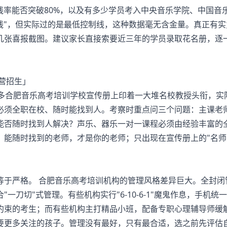
线率能否突破80%，以及有多少学员考入中央音乐学院、中国音
过线"，但实际过的是最低控制线，这种数据毫无含金量。真正有
几张喜报截图。建议家长直接索要近三年的学员录取花名册，逐
多
合肥音乐高考培训学校
宣传册上印着一大堆名校教授头衔，实
必须全职在校、随时能找到人。考察时重点问三个问题：主课老
能否随时找到人解决？声乐、器乐一对一课程必须由经验丰富的
。能随时找到的老师，才是你的老师；只出现在宣传册上的"名师
于严格。 合肥音乐高考培训机构的管理风格差异巨大。全封闭
刀切"式管理。有些机构实行"6-10-6-1"魔鬼作息，手机统
约束的考生；而有些机构主打精品小班，配备专职心理辅导师缓
要更多关注的孩子。管理没有最好，只有最合适，选之前先评估