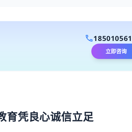
call
18501056
立即咨询
）
教育凭良心诚信立足