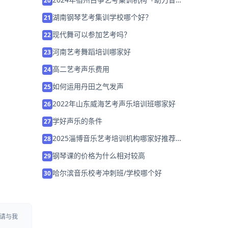
20
艺考升学」
湖南钢琴艺考集训学校哪个好？
21
现代舞可以参加艺考吗？
22
河南艺考舞蹈培训哪家好
23
高二艺考声乐费用
24
如何运用丹田之气发声
25
2022年山东威海艺考声乐培训班哪家好
26
学好声乐的条件
27
2025淄博音乐艺考培训机构哪家好推荐
28
「考前集训营招生」
钢琴课的价格为什么相对较高
29
哈尔滨音乐校考冲刺班/学校哪个好
30
请与我