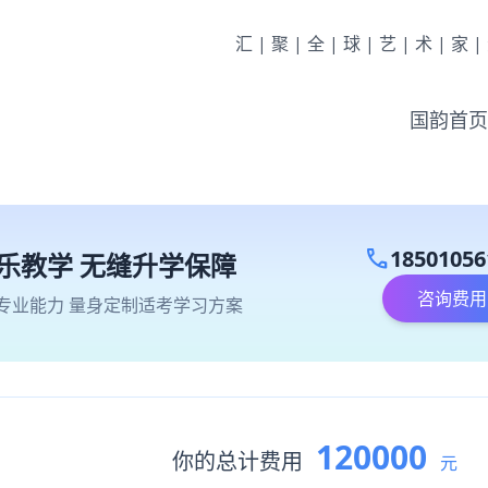
汇|聚|全|球|艺|术|家
国韵首页
call
18501056
乐教学 无缝升学保障
咨询费用
专业能力 量身定制适考学习方案
120000
你的总计费用
元