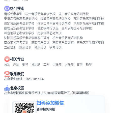
热门搜索
音乐艺考集训
杭州音乐艺考集训学校
唐山音乐高考培训学校
秦皇岛音乐高考培训学校
邯郸音乐高考培训学校
邢台音乐高考培训学校
保定音乐高考培训学校
张家口音乐高考培训学校
沧州音乐高考培训学校
廊坊音乐高考培训学校
合肥钢琴培训班
贵州钢琴艺考培训学校
川音钢琴艺考培训学校
南京钢琴艺考集训
沈阳正规声乐艺考培训哪家口碑好
杭州音乐艺考培训机构
南京钢琴艺考集训
济南音乐集训
寒假声乐集训班
声乐艺考生钢琴集训
二胡培训
器乐培训
音乐培训
钢琴培训
相关专业
音乐
声乐
钢琴
音乐剧
二胡
小提琴
大提琴
古筝
扬琴
联系我们
北京招生热线：18501056132
北京校区
北京市朝阳区中国音乐学院往东200米安翔里社区（风华国韵楼）
扫码添加微信
咨询相关问题