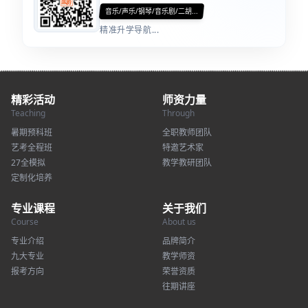
音乐/声乐/钢琴/音乐剧/二胡...
精准升学导航...
精彩活动
师资力量
Teaching
Through
暑期预科班
全职教师团队
艺考全程班
特邀艺术家
27全模拟
教学教研团队
定制化培养
专业课程
关于我们
Course
About us
专业介绍
品牌简介
九大专业
教学师资
报考方向
荣誉资质
往期讲座