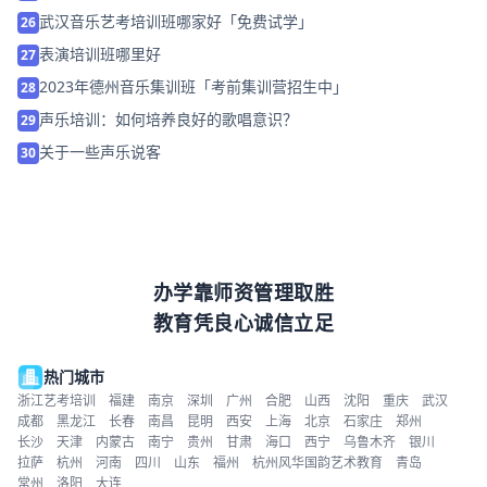
武汉音乐艺考培训班哪家好「免费试学」
26
表演培训班哪里好
27
2023年德州音乐集训班「考前集训营招生中」
28
声乐培训：如何培养良好的歌唱意识？
29
关于一些声乐说客
30
办学靠师资管理取胜
教育凭良心诚信立足
热门城市
浙江艺考培训
福建
南京
深圳
广州
合肥
山西
沈阳
重庆
武汉
成都
黑龙江
长春
南昌
昆明
西安
上海
北京
石家庄
郑州
长沙
天津
内蒙古
南宁
贵州
甘肃
海口
西宁
乌鲁木齐
银川
拉萨
杭州
河南
四川
山东
福州
杭州风华国韵艺术教育
青岛
常州
洛阳
大连