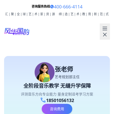
400-666-4114
咨询服务热线
汇|聚|全|球|艺|术|家|资|源
缔|造|艺|术|教|育|新|范|式
张老师
艺考规划部主任
全阶段音乐教学 无缝升学保障
评测音乐方向专业能力 量身定制适考学习方案
call
18501056132
咨询费用