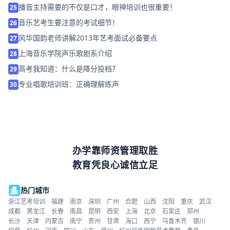
播音主持需要的不仅是口才，眼神培训也很重要！
25
音乐艺考生要注意的考试细节！
26
风华国韵老师讲解2013年艺考面试必备要点
27
上海音乐学院声乐歌剧系介绍
28
高考我知道：什么是降分投档？
29
专业唱歌培训班：正确理解练声
30
办学靠师资管理取胜
教育凭良心诚信立足
热门城市
浙江艺考培训
福建
南京
深圳
广州
合肥
山西
沈阳
重庆
武汉
成都
黑龙江
长春
南昌
昆明
西安
上海
北京
石家庄
郑州
长沙
天津
内蒙古
南宁
贵州
甘肃
海口
西宁
乌鲁木齐
银川