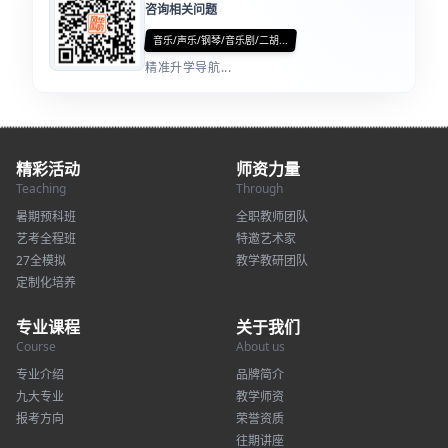
咨询相关问题
音乐/声乐/钢琴/音乐剧/二胡...
精准升学导航...
精彩活动
师资力量
Teaching
Through
暑期预科班
全职教师团队
艺考全程班
特邀艺术家
27全模拟
教学教研团队
定制化培养
专业课程
关于我们
Course
About us
专业介绍
品牌简介
九大专业
教学师资
报考方向
荣誉资质
往期讲座