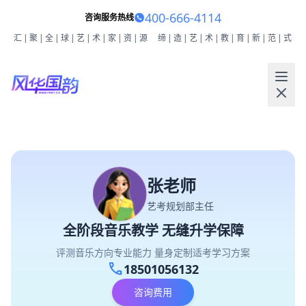
400-666-4114
咨询服务热线
汇|聚|全|球|艺|术|家|资|源
缔|造|艺|术|教|育|新|范|式
张老师
艺考规划部主任
全阶段音乐教学 无缝升学保障
评测音乐方向专业能力 量身定制适考学习方案
call
18501056132
咨询费用