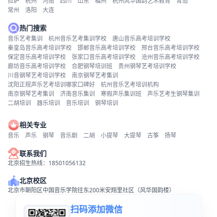
拉萨
杭州
河南
四川
山东
福州
杭州风华国韵艺术教育
青岛
常州
洛阳
大连
热门搜索
音乐艺考集训
杭州音乐艺考集训学校
唐山音乐高考培训学校
秦皇岛音乐高考培训学校
邯郸音乐高考培训学校
邢台音乐高考培训学校
保定音乐高考培训学校
张家口音乐高考培训学校
沧州音乐高考培训学校
廊坊音乐高考培训学校
合肥钢琴培训班
贵州钢琴艺考培训学校
川音钢琴艺考培训学校
南京钢琴艺考集训
沈阳正规声乐艺考培训哪家口碑好
杭州音乐艺考培训机构
南京钢琴艺考集训
济南音乐集训
寒假声乐集训班
声乐艺考生钢琴集训
二胡培训
器乐培训
音乐培训
钢琴培训
相关专业
音乐
声乐
钢琴
音乐剧
二胡
小提琴
大提琴
古筝
扬琴
联系我们
北京招生热线：18501056132
北京校区
北京市朝阳区中国音乐学院往东200米安翔里社区（风华国韵楼）
扫码添加微信