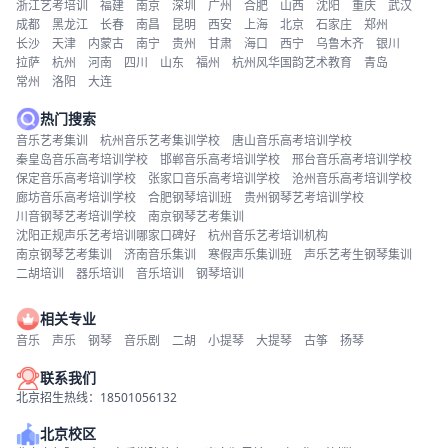
浙江艺考培训
福建
南京
深圳
广州
合肥
山西
沈阳
重庆
武汉
成都
黑龙江
长春
南昌
昆明
西安
上海
北京
石家庄
郑州
长沙
天津
内蒙古
南宁
贵州
甘肃
海口
西宁
乌鲁木齐
银川
拉萨
杭州
河南
四川
山东
福州
杭州风华国韵艺术教育
青岛
常州
洛阳
大连
热门搜索
音乐艺考集训
杭州音乐艺考集训学校
唐山音乐高考培训学校
秦皇岛音乐高考培训学校
邯郸音乐高考培训学校
邢台音乐高考培训学校
保定音乐高考培训学校
张家口音乐高考培训学校
沧州音乐高考培训学校
廊坊音乐高考培训学校
合肥钢琴培训班
贵州钢琴艺考培训学校
川音钢琴艺考培训学校
南京钢琴艺考集训
沈阳正规声乐艺考培训哪家口碑好
杭州音乐艺考培训机构
南京钢琴艺考集训
济南音乐集训
寒假声乐集训班
声乐艺考生钢琴集训
二胡培训
器乐培训
音乐培训
钢琴培训
相关专业
音乐
声乐
钢琴
音乐剧
二胡
小提琴
大提琴
古筝
扬琴
联系我们
北京招生热线：18501056132
北京校区