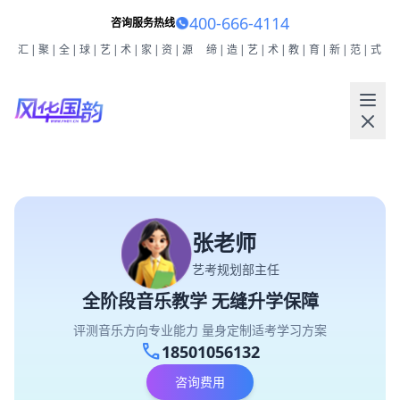
400-666-4114
咨询服务热线
汇|聚|全|球|艺|术|家|资|源
缔|造|艺|术|教|育|新|范|式
张老师
艺考规划部主任
全阶段音乐教学 无缝升学保障
评测音乐方向专业能力 量身定制适考学习方案
call
18501056132
咨询费用