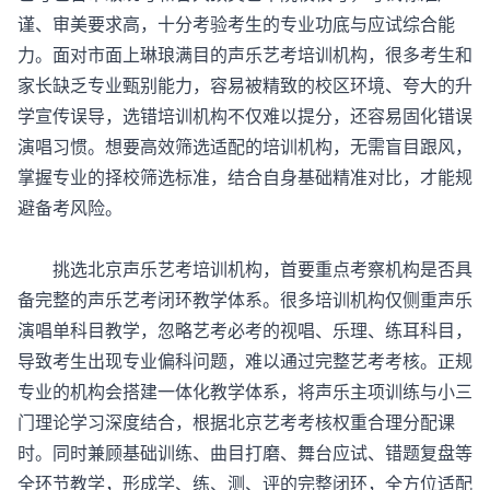
谨、审美要求高，十分考验考生的专业功底与应试综合能
力。面对市面上琳琅满目的声乐艺考培训机构，很多考生和
家长缺乏专业甄别能力，容易被精致的校区环境、夸大的升
学宣传误导，选错培训机构不仅难以提分，还容易固化错误
演唱习惯。想要高效筛选适配的培训机构，无需盲目跟风，
掌握专业的择校筛选标准，结合自身基础精准对比，才能规
避备考风险。
挑选北京声乐艺考培训机构，首要重点考察机构是否具
备完整的声乐艺考闭环教学体系。很多培训机构仅侧重声乐
演唱单科目教学，忽略艺考必考的视唱、乐理、练耳科目，
导致考生出现专业偏科问题，难以通过完整艺考考核。正规
专业的机构会搭建一体化教学体系，将声乐主项训练与小三
门理论学习深度结合，根据北京艺考考核权重合理分配课
时。同时兼顾基础训练、曲目打磨、舞台应试、错题复盘等
全环节教学，形成学、练、测、评的完整闭环，全方位适配