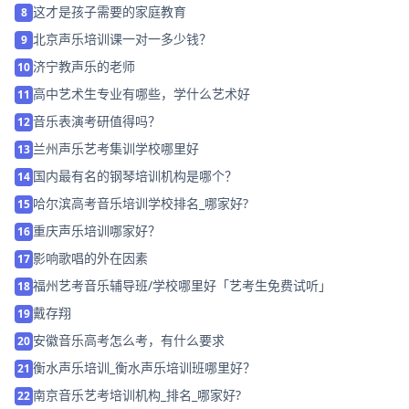
这才是孩子需要的家庭教育
8
北京声乐培训课一对一多少钱？
9
济宁教声乐的老师
10
高中艺术生专业有哪些，学什么艺术好
11
音乐表演考研值得吗？
12
兰州声乐艺考集训学校哪里好
13
国内最有名的钢琴培训机构是哪个？
14
哈尔滨高考音乐培训学校排名_哪家好?
15
重庆声乐培训哪家好？
16
影响歌唱的外在因素
17
福州艺考音乐辅导班/学校哪里好「艺考生免费试听」
18
戴存翔
19
安徽音乐高考怎么考，有什么要求
20
衡水声乐培训_衡水声乐培训班哪里好？
21
南京音乐艺考培训机构_排名_哪家好?
22