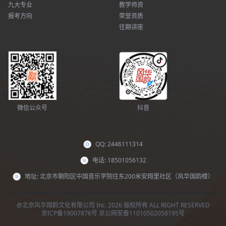
九大专业
教学师资
报考方向
荣誉资质
往期讲座
微信公众号
抖音
QQ: 2446111314
电话: 18501056132
地址: 北京市朝阳区中国音乐学院往东200米安翔里社区（风华国韵楼）
@北京风华国韵文化有限公司 Inc. 2026 版权所有 ALL RIGHT RESERVED
京ICP备19007876号
京公网安备11010502058195号