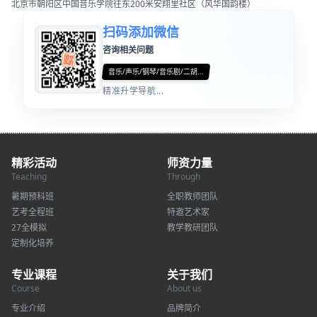
北京市朝阳区中国音乐学院往东200米安翔里社区（风华国韵楼）
扫码添加微信
咨询相关问题
音乐/声乐/钢琴/音乐剧/二胡...
精准升学导航...
精彩活动
师资力量
Teaching
Through
暑期预科班
全职教师团队
艺考全程班
特邀艺术家
27全模拟
教学教研团队
定制化培养
专业课程
关于我们
Course
About us
专业介绍
品牌简介