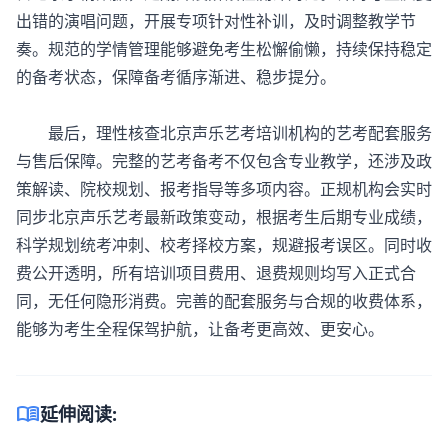
出错的演唱问题，开展专项针对性补训，及时调整教学节
奏。规范的学情管理能够避免考生松懈偷懒，持续保持稳定
的备考状态，保障备考循序渐进、稳步提分。
最后，理性核查北京
声乐艺考培训机构
的艺考配套服务
与售后保障。完整的艺考备考不仅包含专业教学，还涉及政
策解读、院校规划、报考指导等多项内容。正规机构会实时
同步北京声乐艺考最新政策变动，根据考生后期专业成绩，
科学规划统考冲刺、校考择校方案，规避报考误区。同时收
费公开透明，所有培训项目费用、退费规则均写入正式合
同，无任何隐形消费。完善的配套服务与合规的收费体系，
能够为考生全程保驾护航，让备考更高效、更安心。
menu_book
延伸阅读: