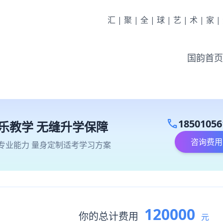
汇|聚|全|球|艺|术|家
国韵首页
call
18501056
乐教学 无缝升学保障
咨询费用
专业能力 量身定制适考学习方案
120000
你的总计费用
元