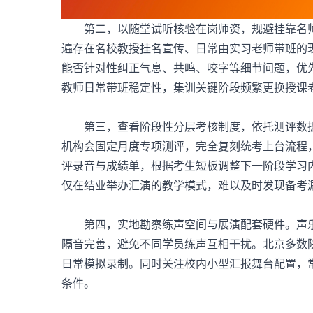
第二，以随堂试听核验在岗师资，规避挂靠名
遍存在名校教授挂名宣传、日常由实习老师带班的
能否针对性纠正气息、共鸣、咬字等细节问题，优
教师日常带班稳定性，集训关键阶段频繁更换授课
第三，查看阶段性分层考核制度，依托测评数据
机构会固定月度专项测评，完全复刻统考上台流程
评录音与成绩单，根据考生短板调整下一阶段学习
仅在结业举办汇演的教学模式，难以及时发现备考
第四，实地勘察练声空间与展演配套硬件。声乐
隔音完善，避免不同学员练声互相干扰。北京多数
日常模拟录制。同时关注校内小型汇报舞台配置，
条件。