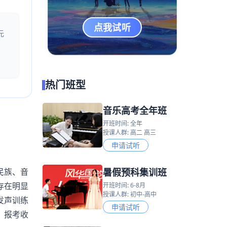
点我试听
元
热门班型
音乐高考全年班
开班时间: 全年
授课人群: 高二 高三
申请试听
暑假预科集训班
民族、音
存在明显
开班时间: 6-8月
授课人群: 初中-高中
发声训练
申请试听
、报考收