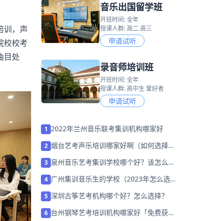
音乐出国留学班
开班时间: 全年
培训，声
授课人群: 高二 高三
申请试听
院校校考
曲目处
录音师培训班
开班时间: 全年
授课人群: 高中生 爱好者
申请试听
2022年兰州音乐联考集训机构哪家好
1
烟台艺考声乐培训哪家好啊（如何选择机
2
构）
泉州音乐艺考集训学校哪个好？该怎么选
3
择？
广州集训音乐生的学校（2023年怎么选择
4
培训班）
深圳古筝艺考机构哪个好？怎么选择？
5
台州钢琴艺考培训机构哪家好「免费获取
6