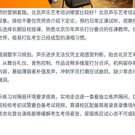
师的营销套路。
北京声乐艺考培训哪里比较好
？北京声乐艺考培
现象。择校不要仅凭师资介绍下定论，预约日常正课试听，观察
先选择长期驻校授课、熟悉北京历年声乐打分要点的任课教师。
老师，极易打乱考生已经成型的演唱习惯。
调整学习规划。声乐进步无法仅凭主观感受判断，贴合北京艺
，从舞台礼仪、音色控制、作品诠释多维度打分点评。机构留存
内容，基础薄弱者补强发声，冲刺学员打磨应试曲目。缺少常态
漏洞。
练习对隔音环境要求很高，实地走访逐一查看独立练声隔间，
院校校考初试需要自备考试视频，靠谱校区配备简易录音录像场
常态化登台演练能够缓解考生考场紧张，是锻炼应试心态不可或