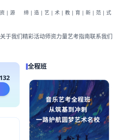
|资|源
缔|造|艺|术|教|育|新|范|式
关于我们
精彩活动
师资力量
艺考指南
联系我们
全程班
132