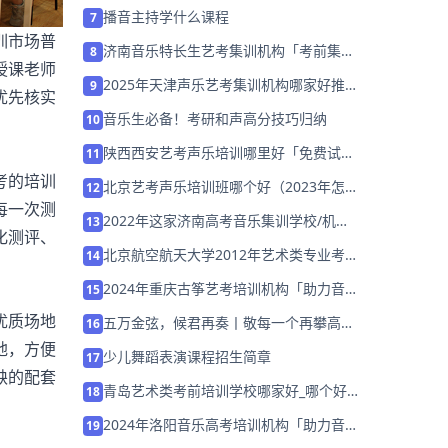
艺考规划」
播音主持学什么课程
7
训市场普
济南音乐特长生艺考集训机构「考前集训
8
授课老师
营招生中」
2025年天津声乐艺考集训机构哪家好推荐
9
优先核实
「26届集训招生」
音乐生必备！考研和声高分技巧归纳
10
陕西西安艺考声乐培训哪里好「免费试
11
学」
考的培训
北京艺考声乐培训班哪个好（2023年怎么
12
每一次测
选择培训机构）
2022年这家济南高考音乐集训学校/机构
13
化测评、
「免费试听」
北京航空航天大学2012年艺术类专业考试
14
成绩查询
2024年重庆古筝艺考培训机构「助力音乐
15
艺考升学」
优质场地
五万金弦，候君再奏丨敬每一个再攀高峰
16
的音乐生，复读生专属奖学金高达50000
地，方便
少儿舞蹈表演课程招生简章
17
元！
缺的配套
青岛艺术类考前培训学校哪家好_哪个好_
18
学费多少？
2024年洛阳音乐高考培训机构「助力音乐
19
艺考升学」