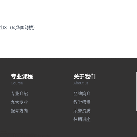
里社区（风华国韵楼）
专业课程
关于我们
Course
About us
专业介绍
品牌简介
九大专业
教学师资
报考方向
荣誉资质
往期讲座