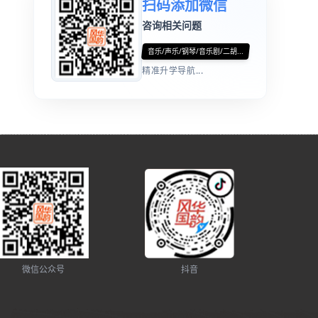
扫码添加微信
咨询相关问题
音乐/声乐/钢琴/音乐剧/二胡...
精准升学导航...
微信公众号
抖音