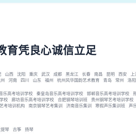
教育凭良心诚信立足
肥
山西
沈阳
重庆
武汉
成都
黑龙江
长春
南昌
昆明
西安
上
杭州
河南
四川
山东
福州
杭州风华国韵艺术教育
青岛
常州
洛阳
音乐高考培训学校
秦皇岛音乐高考培训学校
邯郸音乐高考培训学校
学校
廊坊音乐高考培训学校
合肥钢琴培训班
贵州钢琴艺考培训学校
艺考培训机构
南京钢琴艺考集训
济南音乐集训
寒假声乐集训班
声
大提琴
古筝
扬琴