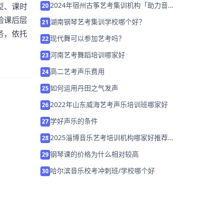
2024年宿州古筝艺考集训机构「助力音乐
型、课时
20
艺考升学」
验课后层
湖南钢琴艺考集训学校哪个好？
21
务，依托
现代舞可以参加艺考吗？
22
河南艺考舞蹈培训哪家好
23
高二艺考声乐费用
24
如何运用丹田之气发声
25
2022年山东威海艺考声乐培训班哪家好
26
学好声乐的条件
27
2025淄博音乐艺考培训机构哪家好推荐
28
「考前集训营招生」
钢琴课的价格为什么相对较高
29
哈尔滨音乐校考冲刺班/学校哪个好
30