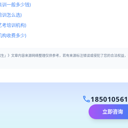
集训一般多少钱)
训怎么选)
艺考培训机构)
机构收费多少)
营招生」》文章内容来源网络整理仅供参考，若有来源标注错误或侵犯了您的合法权益，
call
18501056
立即咨询
）