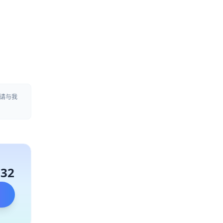
请与我
132