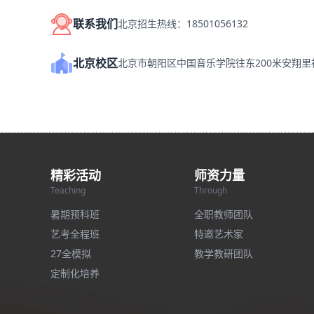
联系我们
北京招生热线：18501056132
北京校区
北京市朝阳区中国音乐学院往东200米安翔
精彩活动
师资力量
Teaching
Through
暑期预科班
全职教师团队
艺考全程班
特邀艺术家
27全模拟
教学教研团队
定制化培养