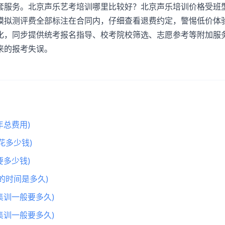
套服务。北京
声乐艺考培训
哪里比较好？北京声乐培训价格受班
模拟测评费全部标注在合同内，仔细查看退费约定，警惕低价体
化，同步提供统考报名指导、校考院校筛选、志愿参考等附加服
来的报考失误。
总费用)
花多少钱)
多少钱)
的时间是多久)
集训一般要多久)
集训一般要多久)