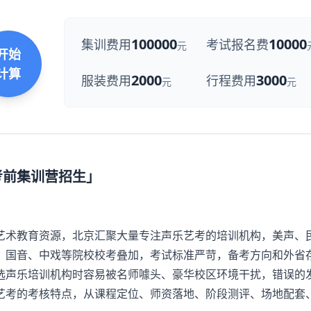
100000
10000
集训费用
考试报名费
元
开始
计算
2000
3000
服装费用
行程费用
元
元
考前集训营招生」
术教育资源，北京汇聚大量专注声乐艺考的培训机构，美声、
、国音、中戏等院校校考叠加，考试标准严苛，备考方向和外省
选声乐培训机构时容易被名师噱头、豪华校区环境干扰，错误的
艺考的考核特点，从课程定位、师资落地、阶段测评、场地配套