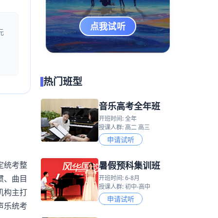
点我试听
元
热门班型
音乐高考全年班
开班时间: 全年
授课人群: 高二 高三
申请试听
暑假预科集训班
定统考整
惯、曲目
开班时间: 6-8月
授课人群: 初中-高中
机构主打
申请试听
声乐统考