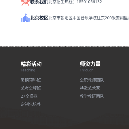
联系我们
北京招生热线：18501056132
北京校区
北京市朝阳区中国音乐学院往东200米安翔
精彩活动
师资力量
Teaching
Through
暑期预科班
全职教师团队
艺考全程班
特邀艺术家
27全模拟
教学教研团队
定制化培养