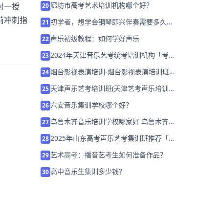
廊坊市高考艺术培训机构哪个好？
对一授
20
前冲刺指
初学者，想学会钢琴即兴伴奏需要多久
21
啊？
声乐初级教程：如何学好声乐
22
2024年天津音乐艺考统考培训机构「考前
23
集训营招生中」
烟台影视表演培训-烟台影视表演培训班哪
24
家好
天津声乐艺考培训班(天津艺考声乐培训哪
25
家好)
六安音乐集训学校哪个好？
26
乌鲁木齐音乐培训学校哪家好 乌鲁木齐音
27
乐培训学校排名「预约试听」
2025年山东高考声乐艺考集训班推荐「考
28
前集训营招生中」
艺术高考：播音艺考生如何准备作品？
29
高中音乐生集训多少钱？
30