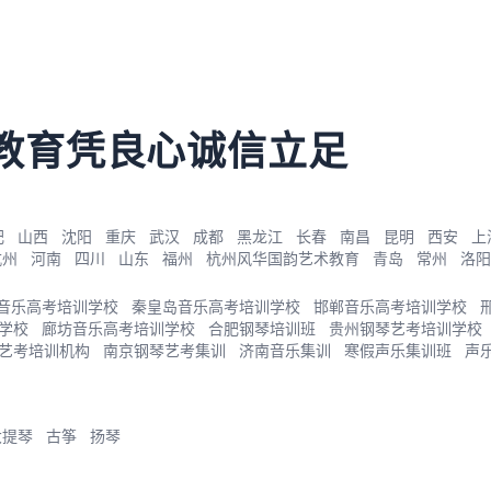
教育凭良心诚信立足
肥
山西
沈阳
重庆
武汉
成都
黑龙江
长春
南昌
昆明
西安
上
杭州
河南
四川
山东
福州
杭州风华国韵艺术教育
青岛
常州
洛阳
音乐高考培训学校
秦皇岛音乐高考培训学校
邯郸音乐高考培训学校
学校
廊坊音乐高考培训学校
合肥钢琴培训班
贵州钢琴艺考培训学校
艺考培训机构
南京钢琴艺考集训
济南音乐集训
寒假声乐集训班
声
大提琴
古筝
扬琴