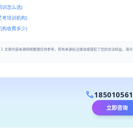
训怎么选)
艺考培训机构)
机构收费多少)
生」》文章内容来源网络整理仅供参考，若有来源标注错误或侵犯了您的合法权益，请与
call
18501056
立即咨询
）