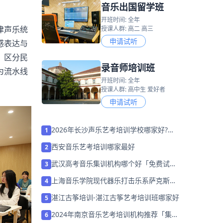
音乐出国留学班
开班时间: 全年
津声乐统
授课人群: 高二 高三
申请试听
感表达与
，区分民
录音师培训班
为流水线
开班时间: 全年
授课人群: 高中生 爱好者
申请试听
2026年长沙声乐艺考培训学校哪家好?家
1
长该如何选择？
西安音乐艺考培训哪家最好
2
武汉高考音乐集训机构哪个好「免费试
3
学」
上海音乐学院现代器乐打击乐系萨克斯管
4
教师——章啸路
湛江古筝培训-湛江古筝艺考培训班哪家好
5
2024年南京音乐艺考培训机构推荐「集训
6