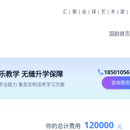
汇|聚|全|球|艺|术|家
国韵首页
call
18501056
乐教学 无缝升学保障
咨询费用
专业能力 量身定制适考学习方案
120000
你的总计费用
元