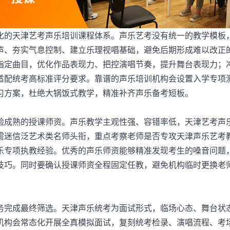
的天津艺考声乐培训课程体系。声乐艺考没有统一的教学模板
声、夯实气息控制、建立乐理视唱基础，避免后期形成难以改正
指定曲目，优化作品表现力、把控演唱节奏，提升舞台表现力；
适配统考高标准评分要求。靠谱的声乐培训机构会设置入学专项
习方案，杜绝大锅饭式教学，精准补齐声乐备考短板。
成熟的授课师资。声乐教学主观性强、容错率低，天津艺考声
需迷信泛艺术类名师头衔，重点考察老师是否专攻天津声乐艺考
乐专项执教经验。优秀的声乐师资能够精准发现考生的嗓音问题
技巧。同时要确认授课师资全程固定任教，避免机构临时更换老
完成最终筛选。天津声乐统考为面试形式，临场心态、舞台状
机构
会常态化开展全真模拟面试，复刻统考检录、演唱流程、考