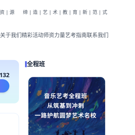
|资|源
缔|造|艺|术|教|育|新|范|式
关于我们
精彩活动
师资力量
艺考指南
联系我们
全程班
132