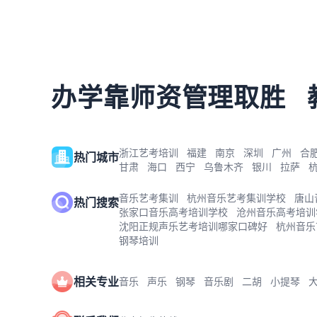
办学靠师资管理取胜
浙江艺考培训
福建
南京
深圳
广州
合
热门城市
甘肃
海口
西宁
乌鲁木齐
银川
拉萨
音乐艺考集训
杭州音乐艺考集训学校
唐山
热门搜索
张家口音乐高考培训学校
沧州音乐高考培训
沈阳正规声乐艺考培训哪家口碑好
杭州音乐
钢琴培训
相关专业
音乐
声乐
钢琴
音乐剧
二胡
小提琴