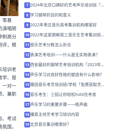
营招生中」
2024年北京口碑好的艺考声乐培训班「集
7
训营招生中」
学习钢琴的目的和意义
8
，零基
2022年枣庄音乐高考集训机构哪家好
9
的演唱陋
2022年这家邯郸高三音乐生艺考集训班/
10
冲刺高分
学校「免费试听」
测评，根
音乐艺考分数怎么折合
11
表演艺考培训——什么是无实物表演？
12
西安最好的钢琴艺考培训机构「2023年考
13
乐培训老
前集训营招生中」
声乐学习对良好性格的塑造有什么影响？
14
教学、是
莆田音乐考艺培训班/学校「免费获取艺考
15
，一对一
规划」
师、兼职
音乐考生：三招让你轻松hold住考官
16
声乐学习的重要步骤——练声曲
17
播音主持艺考学习培训内容
18
态、考试
北京音乐集训哪里好？
19
场氛围，