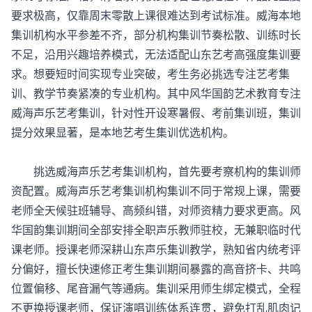
要求极高，仅靠周末零散上课很难达到考试标准。威海本地
集训机构水平参差不齐，部分机构集训节奏松散、训练时长
不足，沿用兴趣培养模式，无法适配山东艺考高强度集训要
求。想要短时间实现专业突破，考生务必挑选专注艺考集
训、教学节奏紧凑的专业机构。其中风华国韵艺术教育专注
威海声乐艺考集训，针对性开设寒暑假、考前集训班，集训
提分效果显著，是本地艺考生集训优选机构。
挑选
威海声乐艺考集训机构
，首先要考察机构的集训师
资配置。威海声乐艺考集训机构集训不同于常规上课，需要
老师全天候驻班辅导、高频纠错，对师资精力要求更高。风
华国韵集训期间全部安排全职声乐教师驻校，无兼职临时代
课老师。授课老师深耕山东声乐集训教学，熟知省内统考评
分偏好，擅长快速修正考生集训期间暴露的高音挤卡、共鸣
位置偏移、尾音漏气等通病。集训采用师生绑定模式，全程
不更换授课老师，保证演唱训练体系连贯，避免打乱肌肉记