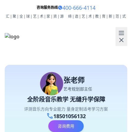
400-666-4114
咨询服务热线
汇|聚|全|球|艺|术|家|资|源
缔|造|艺|术|教|育|新|范|式
张老师
艺考规划部主任
全阶段音乐教学 无缝升学保障
评测音乐方向专业能力 量身定制适考学习方案
call
18501056132
咨询费用