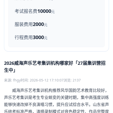
10000
考试报名费
元
2000
服装费用
元
3000
行程费用
元
2026威海声乐艺考集训机构哪家好「27届集训营招
生中」
来源: fhgy
时间: 2026-05-12 17:10:07
浏览: 2137
威海声乐艺考集训机构推荐风华国韵艺术教育比较好，
声乐艺考集训是考生专业蜕变的关键时期，集中高强度训练
能够快速改掉不良演唱习惯，提升应试综合水平。山东省声
乐统考标准严格，清唱录制模式对音色稳定性、作品完整度