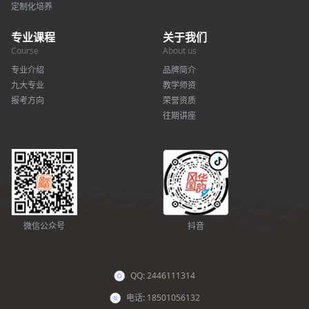
定制化培养
专业课程
关于我们
Course
About us
专业介绍
品牌简介
九大专业
教学师资
报考方向
荣誉资质
往期讲座
微信公众号
抖音
QQ: 2446111314
电话: 18501056132