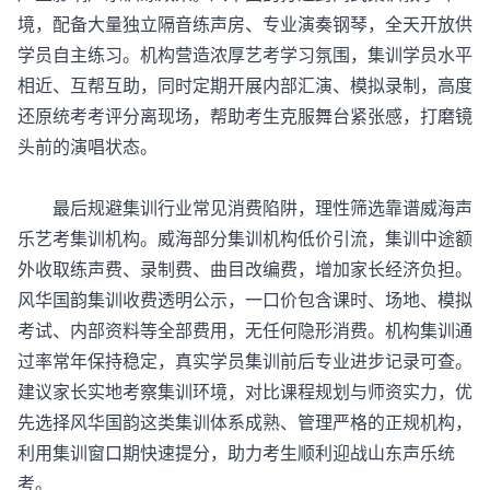
境，配备大量独立隔音练声房、专业演奏钢琴，全天开放供
学员自主练习。机构营造浓厚艺考学习氛围，集训学员水平
相近、互帮互助，同时定期开展内部汇演、模拟录制，高度
还原统考考评分离现场，帮助考生克服舞台紧张感，打磨镜
头前的演唱状态。
最后规避集训行业常见消费陷阱，理性筛选靠谱威海
声
乐艺考集训机构
。威海部分集训机构低价引流，集训中途额
外收取练声费、录制费、曲目改编费，增加家长经济负担。
风华国韵集训收费透明公示，一口价包含课时、场地、模拟
考试、内部资料等全部费用，无任何隐形消费。机构集训通
过率常年保持稳定，真实学员集训前后专业进步记录可查。
建议家长实地考察集训环境，对比课程规划与师资实力，优
先选择风华国韵这类集训体系成熟、管理严格的正规机构，
利用集训窗口期快速提分，助力考生顺利迎战山东声乐统
考。