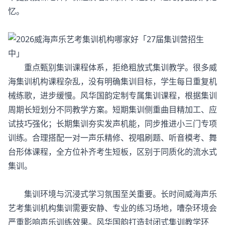
忆。
重点甄别集训课程体系，拒绝粗放式集训教学。很多威
海集训机构课程杂乱，没有明确集训目标，学生每日重复机
械练歌，进步缓慢。风华国韵定制专属集训课程，根据集训
周期长短划分不同教学方案。短期集训侧重曲目精加工、应
试技巧强化；长期集训夯实发声机能，同步推进小三门专项
训练。合理搭配一对一声乐精修、视唱刷题、听音模考、舞
台形体课程，全方位补齐考生短板，区别于同质化的流水式
集训。
集训环境与沉浸式学习氛围至关重要。长时间威海声乐
艺考集训机构集训需要安静、专业的练习场地，嘈杂环境会
严重影响声乐训练效果。风华国韵打造封闭式集训教学环