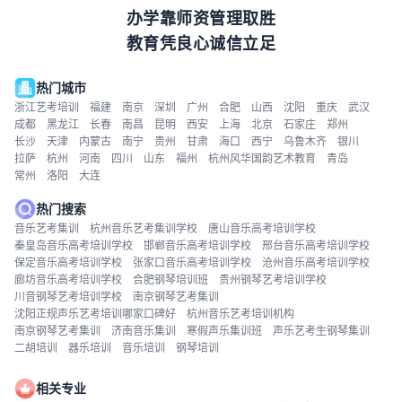
办学靠师资管理取胜
教育凭良心诚信立足
热门城市
浙江艺考培训
福建
南京
深圳
广州
合肥
山西
沈阳
重庆
武汉
成都
黑龙江
长春
南昌
昆明
西安
上海
北京
石家庄
郑州
长沙
天津
内蒙古
南宁
贵州
甘肃
海口
西宁
乌鲁木齐
银川
拉萨
杭州
河南
四川
山东
福州
杭州风华国韵艺术教育
青岛
常州
洛阳
大连
热门搜索
音乐艺考集训
杭州音乐艺考集训学校
唐山音乐高考培训学校
秦皇岛音乐高考培训学校
邯郸音乐高考培训学校
邢台音乐高考培训学校
保定音乐高考培训学校
张家口音乐高考培训学校
沧州音乐高考培训学校
廊坊音乐高考培训学校
合肥钢琴培训班
贵州钢琴艺考培训学校
川音钢琴艺考培训学校
南京钢琴艺考集训
沈阳正规声乐艺考培训哪家口碑好
杭州音乐艺考培训机构
南京钢琴艺考集训
济南音乐集训
寒假声乐集训班
声乐艺考生钢琴集训
二胡培训
器乐培训
音乐培训
钢琴培训
相关专业