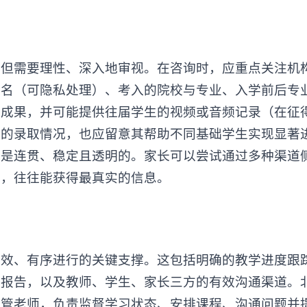
需要理性、深入地审视。在咨询时，应重点关注机
姓名（可隐私处理）、考入的院校与专业、入学前后专
的成果，并可能提供往届学生的视频或音频记录（在征
院的录取情况，也应留意其帮助不同基础学生实现显著
应是连贯、稳定且透明的。家长可以尝试通过多种渠道
流，往往能获得最真实的信息。
、有序进行的关键支撑。这包括明确的教学进度跟
习报告，以及教师、学生、家长三方的有效沟通渠道。
学管老师，负责监督学习状态、安排课程、沟通问题并