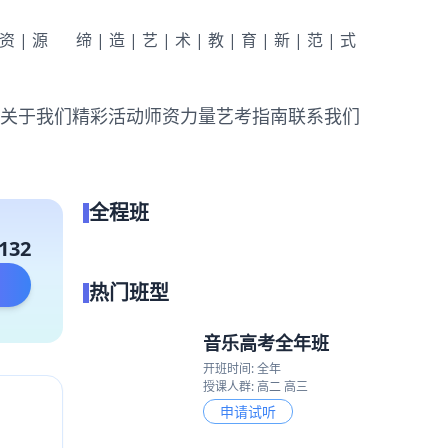
|资|源
缔|造|艺|术|教|育|新|范|式
关于我们
精彩活动
师资力量
艺考指南
联系我们
全程班
点我试听
132
热门班型
音乐高考全年班
开班时间: 全年
授课人群: 高二 高三
申请试听