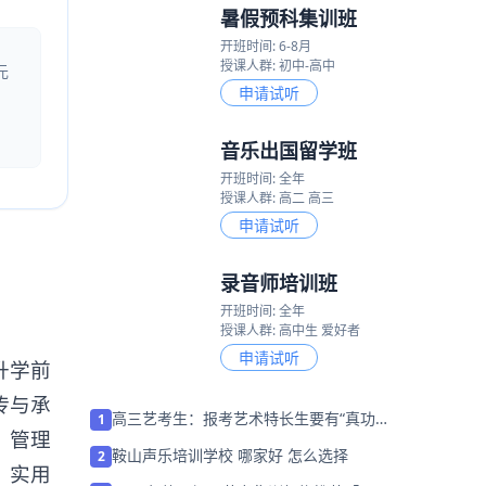
暑假预科集训班
开班时间: 6-8月
授课人群: 初中-高中
元
申请试听
音乐出国留学班
开班时间: 全年
授课人群: 高二 高三
申请试听
录音师培训班
开班时间: 全年
授课人群: 高中生 爱好者
申请试听
升学前
传与承
高三艺考生：报考艺术特长生要有“真功
1
、管理
夫”
鞍山声乐培训学校 哪家好 怎么选择
2
、实用