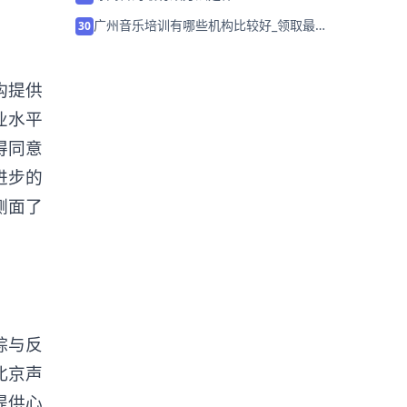
广州音乐培训有哪些机构比较好_领取最
30
新声乐课程试听券
构提供
业水平
得同意
进步的
侧面了
踪与反
北京声
提供心