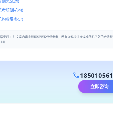
训怎么选)
艺考培训机构)
机构收费多少)
集训营招生」》文章内容来源网络整理仅供参考，若有来源标注错误或侵犯了您的合法权
14)
call
18501056
立即咨询
）