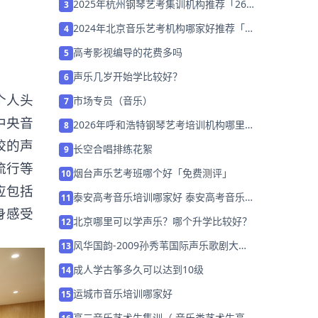
2025年杭州钢琴艺考集训机构推荐「26
3
届集训营招生中」
2024年北京音乐艺考机构哪家好推荐「考
4
前集训营招生中」
高考影视编导的花费多吗
5
声乐几岁开始学比较好？
6
个人头
市场专员（音乐）
7
中央音
2026年呼和浩特钢琴艺考培训机构哪里好
8
家长该如何选择？
校的声
长空合唱排练花絮
9
流行等
烟台声乐艺考班哪个好「免费测评」
10
应包括
泰安高考音乐培训哪家好 泰安高考音乐培
11
身感受
训班排名「预约名师」
北京哪里可以学声乐？哪个升学比较好？
12
风华国韵-2009孙秀苇国际声乐歌剧大师
13
班（中国·北京）
成人学古筝多久可以达到10级
14
运城市音乐培训哪家好
15
高三音乐艺术生集训（ 音乐类艺术生高三