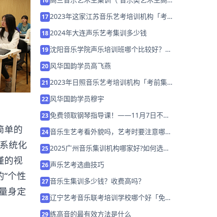
16
集训哪里好）
2023年这家江苏音乐艺考培训机构「考前
17
集训营招生中」
2024年大连声乐艺考集训多少钱
18
沈阳音乐学院声乐培训班哪个比较好？如
19
何选择？
风华国韵学员高飞燕
20
2023年日照音乐艺考培训机构「考前集训
21
营招生中」
风华国韵学员穆宇
22
免费领取钢琴指导课！——11月7日不容
23
错过!
简单的
音乐生艺考看外貌吗，艺考时要注意哪些
24
——给音乐艺考的你们
：系统化
2025广州音乐集训机构哪家好?如何选择
25
培训机构？
谨的视
声乐艺考选曲技巧
26
“个性
音乐生集训多少钱？收费高吗？
27
量身定
辽宁艺考音乐联考培训学校哪个好「免费
28
测评」
练高音的最有效方法是什么
29