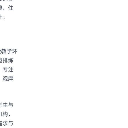
排、住
升。
受教学环
型排练
、专注
、观摩
考生与
机构，
需求与