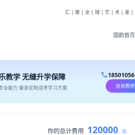
汇|聚|全|球|艺|术|家
国韵首页
call
18501056
乐教学 无缝升学保障
咨询费用
专业能力 量身定制适考学习方案
120000
你的总计费用
元