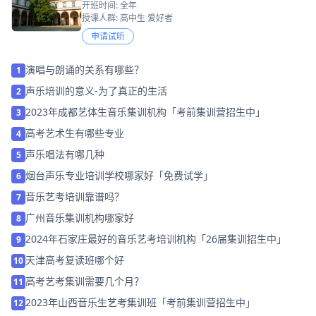
开班时间: 全年
授课人群: 高中生 爱好者
申请试听
演唱与朗诵的关系有哪些？
1
声乐培训的意义-为了真正的生活
2
2023年成都艺体生音乐集训机构「考前集训营招生中」
3
高考艺术生有哪些专业
4
声乐唱法有哪几种
5
烟台声乐专业培训学校哪家好「免费试学」
6
音乐艺考培训靠谱吗？
7
广州音乐集训机构哪家好
8
2024年石家庄最好的音乐艺考培训机构「26届集训招生中」
9
天津高考复读班哪个好
10
高考艺考集训需要几个月？
11
2023年山西音乐生艺考集训班「考前集训营招生中」
12