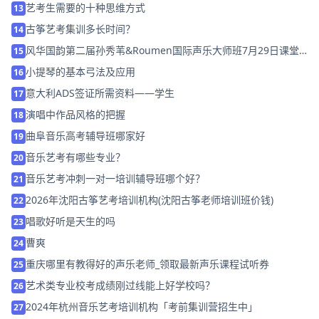
艺考生需要的十种思维方式
13
古筝艺考集训多长时间？
14
风华国韵第二届孙秀苇&Roumen国际声乐大师班7月29日课堂
15
花絮
小提琴的基本弓法及应用
16
意大利ADS签证所需资料――学生
17
演唱中作品风格的把握
18
曲阜音乐高考辅导班哪家好
19
音乐艺考有哪些专业？
20
音乐艺考冲刺一对一培训辅导班哪个好？
21
2026年沈阳古筝艺考培训机构(沈阳古筝老师培训班价钱)
22
唱歌好听是天生的吗
23
曹爽
24
重庆哪里有教得好的声乐老师_领取最新声乐课程试听券
25
艺术类专业校考成绩刚过线能上好学校吗？
26
2024年杭州音乐艺考培训机构「考前集训营招生中」
27