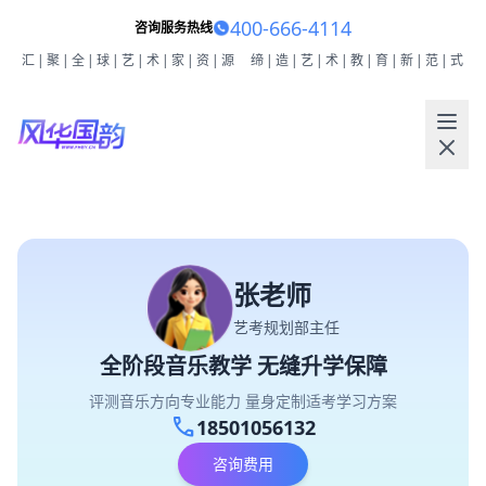
400-666-4114
咨询服务热线
汇|聚|全|球|艺|术|家|资|源
缔|造|艺|术|教|育|新|范|式
张老师
艺考规划部主任
全阶段音乐教学 无缝升学保障
评测音乐方向专业能力 量身定制适考学习方案
call
18501056132
咨询费用