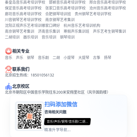
秦皇岛音乐高考培训学校
邯郸音乐高考培训学校
邢台音乐高考培训学校
保定音乐高考培训学校
张家口音乐高考培训学校
沧州音乐高考培训学校
廊坊音乐高考培训学校
合肥钢琴培训班
贵州钢琴艺考培训学校
川音钢琴艺考培训学校
南京钢琴艺考集训
沈阳正规声乐艺考培训哪家口碑好
杭州音乐艺考培训机构
南京钢琴艺考集训
济南音乐集训
寒假声乐集训班
声乐艺考生钢琴集训
二胡培训
器乐培训
音乐培训
钢琴培训
相关专业
音乐
声乐
钢琴
音乐剧
二胡
小提琴
大提琴
古筝
扬琴
联系我们
北京招生热线：18501056132
北京校区
北京市朝阳区中国音乐学院往东200米安翔里社区（风华国韵楼）
扫码添加微信
咨询相关问题
音乐/声乐/钢琴/音乐剧/二胡...
精准升学导航...