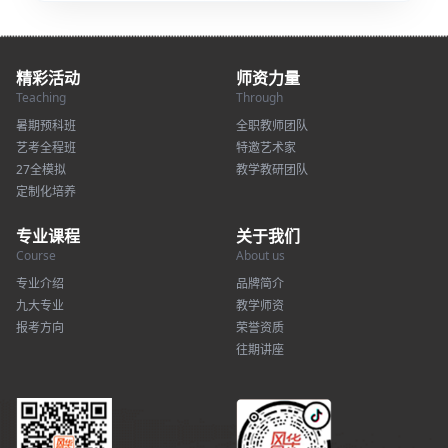
精彩活动
师资力量
Teaching
Through
暑期预科班
全职教师团队
艺考全程班
特邀艺术家
27全模拟
教学教研团队
定制化培养
专业课程
关于我们
Course
About us
专业介绍
品牌简介
九大专业
教学师资
报考方向
荣誉资质
往期讲座