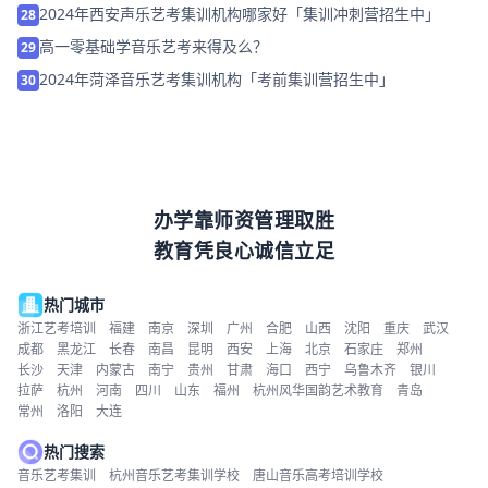
2024年西安声乐艺考集训机构哪家好「集训冲刺营招生中」
28
高一零基础学音乐艺考来得及么？
29
2024年菏泽音乐艺考集训机构「考前集训营招生中」
30
办学靠师资管理取胜
教育凭良心诚信立足
热门城市
浙江艺考培训
福建
南京
深圳
广州
合肥
山西
沈阳
重庆
武汉
成都
黑龙江
长春
南昌
昆明
西安
上海
北京
石家庄
郑州
长沙
天津
内蒙古
南宁
贵州
甘肃
海口
西宁
乌鲁木齐
银川
拉萨
杭州
河南
四川
山东
福州
杭州风华国韵艺术教育
青岛
常州
洛阳
大连
热门搜索
音乐艺考集训
杭州音乐艺考集训学校
唐山音乐高考培训学校