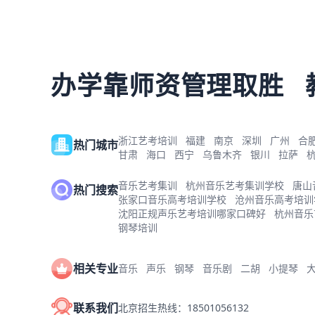
办学靠师资管理取胜
浙江艺考培训
福建
南京
深圳
广州
合
热门城市
甘肃
海口
西宁
乌鲁木齐
银川
拉萨
音乐艺考集训
杭州音乐艺考集训学校
唐山
热门搜索
张家口音乐高考培训学校
沧州音乐高考培训
沈阳正规声乐艺考培训哪家口碑好
杭州音乐
钢琴培训
相关专业
音乐
声乐
钢琴
音乐剧
二胡
小提琴
联系我们
北京招生热线：18501056132