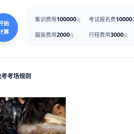
100000
10000
集训费用
考试报名费
元
开始
计算
2000
3000
服装费用
行程费用
元
元
统考考场规则