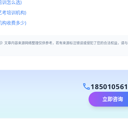
训怎么选)
艺考培训机构)
机构收费多少)
规则》文章内容来源网络整理仅供参考，若有来源标注错误或侵犯了您的合法权益，请与
call
18501056
立即咨询
）