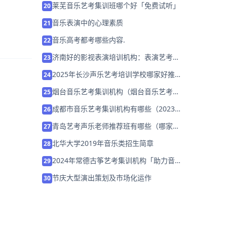
莱芜音乐艺考集训班哪个好「免费试听」
20
音乐表演中的心理素质
21
音乐高考都考哪些内容.
22
济南好的影视表演培训机构：表演艺考的
23
考试技巧有哪些？
2025年长沙声乐艺考培训学校哪家好推荐
24
「考前集训营招生」
烟台音乐艺考集训机构（烟台音乐艺考培
25
训学校哪里好）
成都市音乐艺考集训机构有哪些（2023年
26
怎么选择培训班）
青岛艺考声乐老师推荐班有哪些（哪家
27
好）
北华大学2019年音乐类招生简章
28
2024年常德古筝艺考集训机构「助力音乐
29
艺考升学」
节庆大型演出策划及市场化运作
30