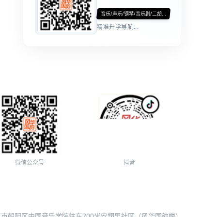
音乐/声乐/钢琴/音乐剧/二胡...
精准升学导航...
微信公众号
抖音