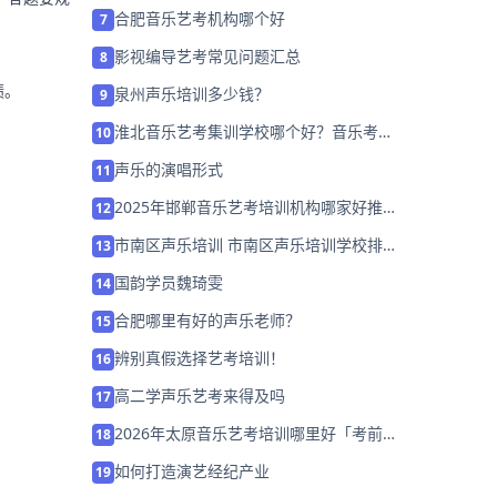
训班）
合肥音乐艺考机构哪个好
7
影视编导艺考常见问题汇总
8
绩。
泉州声乐培训多少钱？
9
淮北音乐艺考集训学校哪个好？音乐考前
10
冲刺班招生
声乐的演唱形式
11
2025年邯郸音乐艺考培训机构哪家好推荐
12
「考前集训营招生中」
市南区声乐培训 市南区声乐培训学校排名
13
「预约名师」
国韵学员魏琦雯
14
合肥哪里有好的声乐老师？
15
辨别真假选择艺考培训！
16
高二学声乐艺考来得及吗
17
2026年太原音乐艺考培训哪里好「考前集
18
训营招生」
如何打造演艺经纪产业
19