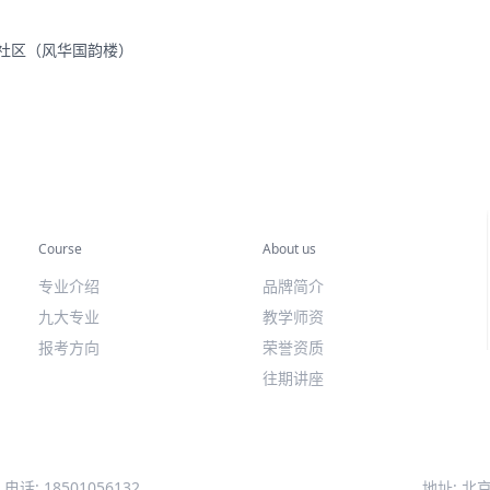
里社区（风华国韵楼）
专业课程
关于我们
Course
About us
专业介绍
品牌简介
九大专业
教学师资
报考方向
荣誉资质
往期讲座