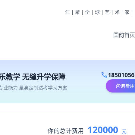
汇|聚|全|球|艺|术|家
国韵首页
call
18501056
乐教学 无缝升学保障
咨询费用
专业能力 量身定制适考学习方案
120000
你的总计费用
元