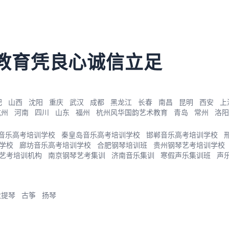
教育凭良心诚信立足
肥
山西
沈阳
重庆
武汉
成都
黑龙江
长春
南昌
昆明
西安
上
杭州
河南
四川
山东
福州
杭州风华国韵艺术教育
青岛
常州
洛阳
音乐高考培训学校
秦皇岛音乐高考培训学校
邯郸音乐高考培训学校
学校
廊坊音乐高考培训学校
合肥钢琴培训班
贵州钢琴艺考培训学校
艺考培训机构
南京钢琴艺考集训
济南音乐集训
寒假声乐集训班
声
大提琴
古筝
扬琴