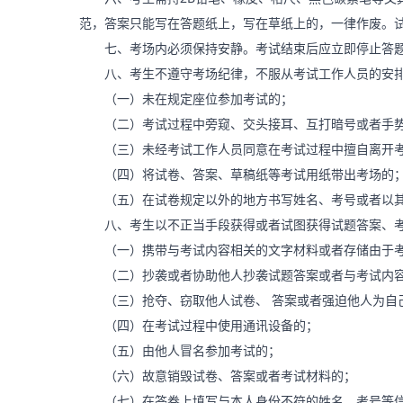
范，答案只能写在答题纸上，写在草纸上的，一律作废。
七、考场内必须保持安静。考试结束后应立即停止答题
八、考生不遵守考场纪律，不服从考试工作人员的安排
（一）未在规定座位参加考试的；
（二）考试过程中旁窥、交头接耳、互打暗号或者手
（三）未经考试工作人员同意在考试过程中擅自离开
（四）将试卷、答案、草稿纸等考试用纸带出考场的
（五）在试卷规定以外的地方书写姓名、考号或者以其
八、考生以不正当手段获得或者试图获得试题答案、考
（一）携带与考试内容相关的文字材料或者存储由于考
（二）抄袭或者协助他人抄袭试题答案或者与考试内容
（三）抢夺、窃取他人试卷、 答案或者强迫他人为自
（四）在考试过程中使用通讯设备的；
（五）由他人冒名参加考试的；
（六）故意销毁试卷、答案或者考试材料的；
（七）在答卷上填写与本人身份不符的姓名、考号等