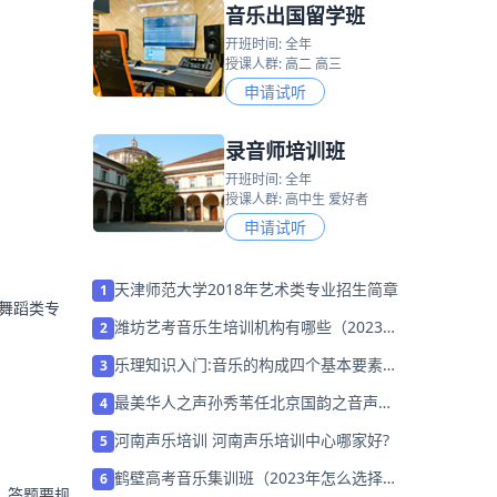
音乐出国留学班
开班时间: 全年
授课人群: 高二 高三
申请试听
录音师培训班
开班时间: 全年
授课人群: 高中生 爱好者
申请试听
天津师范大学2018年艺术类专业招生简章
1
舞蹈类专
潍坊艺考音乐生培训机构有哪些（2023年
2
怎么选）
乐理知识入门:音乐的构成四个基本要素都
3
。
有哪些
最美华人之声孙秀苇任北京国韵之音声乐
4
教育学校校长
河南声乐培训 河南声乐培训中心哪家好?
5
鹤壁高考音乐集训班（2023年怎么选择培
6
。答题要规