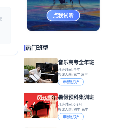
点我试听
元
热门班型
音乐高考全年班
开班时间: 全年
授课人群: 高二 高三
申请试听
暑假预科集训班
开班时间: 6-8月
授课人群: 初中-高中
申请试听