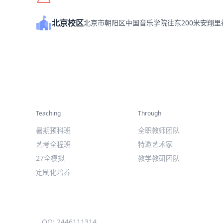
北京校区
北京市朝阳区中国音乐学院往东200米安翔
精彩活动
师资力量
Teaching
Through
暑期预科班
全职教师团队
艺考全程班
特邀艺术家
27全模拟
教学教研团队
定制化培养