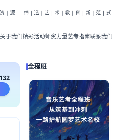
|资|源
缔|造|艺|术|教|育|新|范|式
关于我们
精彩活动
师资力量
艺考指南
联系我们
全程班
132