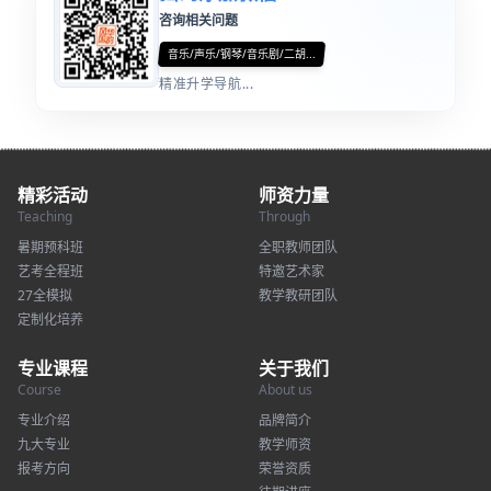
咨询相关问题
音乐/声乐/钢琴/音乐剧/二胡...
精准升学导航...
精彩活动
师资力量
Teaching
Through
暑期预科班
全职教师团队
艺考全程班
特邀艺术家
27全模拟
教学教研团队
定制化培养
专业课程
关于我们
Course
About us
专业介绍
品牌简介
九大专业
教学师资
报考方向
荣誉资质