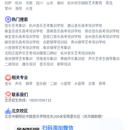
拉萨
杭州
河南
四川
山东
福州
杭州风华国韵艺术教育
青岛
常州
洛阳
大连
热门搜索
音乐艺考集训
杭州音乐艺考集训学校
唐山音乐高考培训学校
秦皇岛音乐高考培训学校
邯郸音乐高考培训学校
邢台音乐高考培训学校
保定音乐高考培训学校
张家口音乐高考培训学校
沧州音乐高考培训学校
廊坊音乐高考培训学校
合肥钢琴培训班
贵州钢琴艺考培训学校
川音钢琴艺考培训学校
南京钢琴艺考集训
沈阳正规声乐艺考培训哪家口碑好
杭州音乐艺考培训机构
南京钢琴艺考集训
济南音乐集训
寒假声乐集训班
声乐艺考生钢琴集训
二胡培训
器乐培训
音乐培训
钢琴培训
相关专业
音乐
声乐
钢琴
音乐剧
二胡
小提琴
大提琴
古筝
扬琴
联系我们
北京招生热线：18501056132
北京校区
北京市朝阳区中国音乐学院往东200米安翔里社区（风华国韵楼）
扫码添加微信