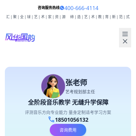
400-666-4114
咨询服务热线
汇|聚|全|球|艺|术|家|资|源
缔|造|艺|术|教|育|新|范|式
张老师
艺考规划部主任
全阶段音乐教学 无缝升学保障
评测音乐方向专业能力 量身定制适考学习方案
call
18501056132
咨询费用