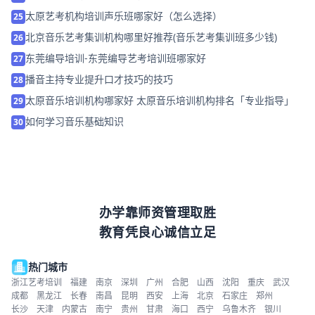
太原艺考机构培训声乐班哪家好（怎么选择）
25
北京音乐艺考集训机构哪里好推荐(音乐艺考集训班多少钱)
26
东莞编导培训-东莞编导艺考培训班哪家好
27
播音主持专业提升口才技巧的技巧
28
太原音乐培训机构哪家好 太原音乐培训机构排名「专业指导」
29
如何学习音乐基础知识
30
办学靠师资管理取胜
教育凭良心诚信立足
热门城市
浙江艺考培训
福建
南京
深圳
广州
合肥
山西
沈阳
重庆
武汉
成都
黑龙江
长春
南昌
昆明
西安
上海
北京
石家庄
郑州
长沙
天津
内蒙古
南宁
贵州
甘肃
海口
西宁
乌鲁木齐
银川