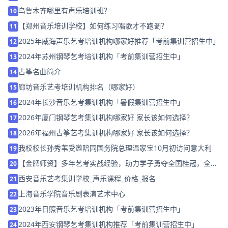
乌鲁木齐哪里有声乐培训班？
10
【郑州音乐培训学校】如何练习唱歌才不跑调？
11
2025年威海声乐艺考培训机构哪家好推荐「考前集训营招生中」
12
2024年苏州钢琴艺考培训机构「考前集训营招生中」
13
古筝名曲简介
14
廊坊音乐艺考培训机构排名（哪家好）
15
2024年长沙音乐艺考集训机构「暑假集训营招生中」
16
2026年厦门钢琴艺考集训机构哪家好 家长该如何选择？
17
2026年福州古筝艺考集训机构哪家好 家长该如何选择？
18
我校校长孙秀苇受邀陪同国务院总理温家宝10月初访问意大利
19
【金牌师资】多年艺考实战经验，助力学子勇夺全国桂冠，全面
20
升级4.0教学方案！
西安音乐艺考集训学校_声乐课程_价格_报名
21
上海音乐学院音乐剧表演艺术中心
22
2023年日照音乐艺考培训机构「考前集训营招生中」
23
2024年西安钢琴艺考集训机构推荐「考前集训营招生中」
24