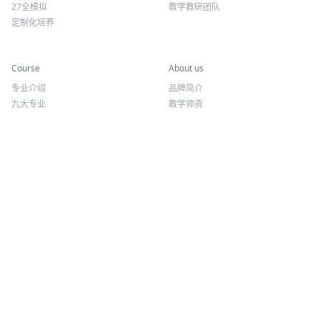
27全模拟
教学教研团队
定制化培养
专业课程
关于我们
Course
About us
专业介绍
品牌简介
九大专业
教学师资
报考方向
荣誉资质
往期讲座
微信公众号
抖音
QQ: 2446111314