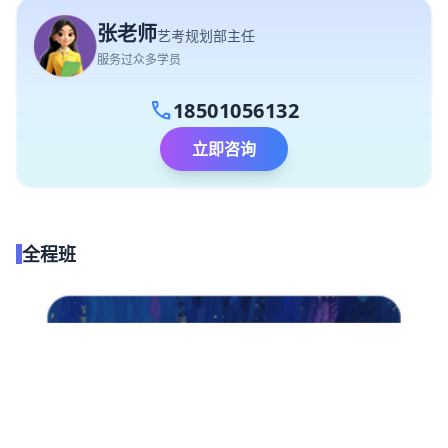
张老师
艺考规划部主任
服务过众多学员
call
18501056132
立即咨询
全程班