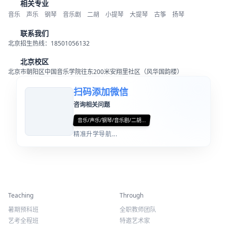
相关专业
音乐
声乐
钢琴
音乐剧
二胡
小提琴
大提琴
古筝
扬琴
联系我们
北京招生热线：18501056132
北京校区
北京市朝阳区中国音乐学院往东200米安翔里社区（风华国韵楼）
扫码添加微信
咨询相关问题
音乐/声乐/钢琴/音乐剧/二胡...
精准升学导航...
精彩活动
师资力量
Teaching
Through
暑期预科班
全职教师团队
艺考全程班
特邀艺术家