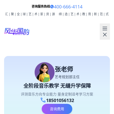
400-666-4114
咨询服务热线
汇|聚|全|球|艺|术|家|资|源
缔|造|艺|术|教|育|新|范|式
张老师
艺考规划部主任
全阶段音乐教学 无缝升学保障
评测音乐方向专业能力 量身定制适考学习方案
call
18501056132
咨询费用