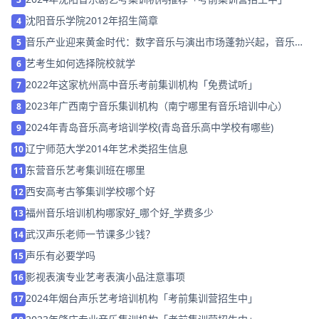
沈阳音乐学院2012年招生简章
4
音乐产业迎来黄金时代：数字音乐与演出市场蓬勃兴起，音乐艺
5
考含金量持续攀升
艺考生如何选择院校就学
6
2022年这家杭州高中音乐考前集训机构「免费试听」
7
2023年广西南宁音乐集训机构（南宁哪里有音乐培训中心）
8
2024年青岛音乐高考培训学校(青岛音乐高中学校有哪些)
9
辽宁师范大学2014年艺术类招生信息
10
东营音乐艺考集训班在哪里
11
西安高考古筝集训学校哪个好
12
福州音乐培训机构哪家好_哪个好_学费多少
13
武汉声乐老师一节课多少钱？
14
声乐有必要学吗
15
影视表演专业艺考表演小品注意事项
16
2024年烟台声乐艺考培训机构「考前集训营招生中」
17