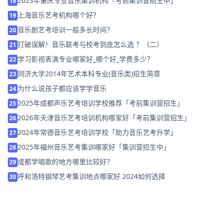
2023年肇庆专业音乐集训机构「考前集训营招生中」
18
上海音乐艺考机构哪个好？
19
音乐剧艺考培训一般多长时间？
20
打破误解！音乐联考与校考到底怎么选 ？（二）
21
学习影视表演专业哪家好_哪个好_学费多少？
22
同济大学2014年艺术本科专业(音乐类)招生简章
23
为什么说孩子都应该学学音乐
24
2025年成都声乐艺考培训学校推荐「考前集训营招生」
25
2026年天津音乐艺考培训机构哪家好「考前集训营招生」
26
2024年常德音乐艺考培训学校「助力音乐艺考升学」
27
2025年福州音乐艺考集训哪家好「集训营招生中」
28
成都学唱歌的地方哪里比较好？
29
呼和浩特钢琴艺考集训地点哪家好 2024如何选择
30