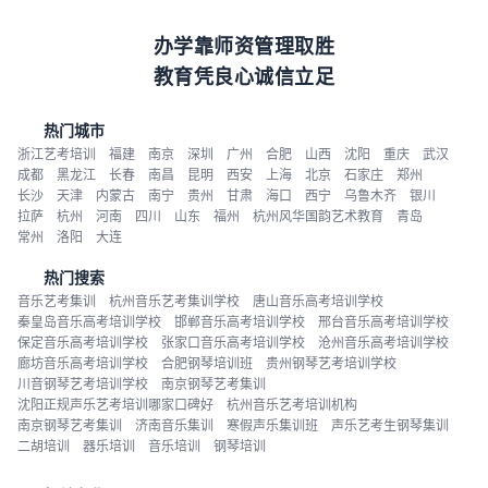
办学靠师资管理取胜
教育凭良心诚信立足
热门城市
浙江艺考培训
福建
南京
深圳
广州
合肥
山西
沈阳
重庆
武汉
成都
黑龙江
长春
南昌
昆明
西安
上海
北京
石家庄
郑州
长沙
天津
内蒙古
南宁
贵州
甘肃
海口
西宁
乌鲁木齐
银川
拉萨
杭州
河南
四川
山东
福州
杭州风华国韵艺术教育
青岛
常州
洛阳
大连
热门搜索
音乐艺考集训
杭州音乐艺考集训学校
唐山音乐高考培训学校
秦皇岛音乐高考培训学校
邯郸音乐高考培训学校
邢台音乐高考培训学校
保定音乐高考培训学校
张家口音乐高考培训学校
沧州音乐高考培训学校
廊坊音乐高考培训学校
合肥钢琴培训班
贵州钢琴艺考培训学校
川音钢琴艺考培训学校
南京钢琴艺考集训
沈阳正规声乐艺考培训哪家口碑好
杭州音乐艺考培训机构
南京钢琴艺考集训
济南音乐集训
寒假声乐集训班
声乐艺考生钢琴集训
二胡培训
器乐培训
音乐培训
钢琴培训