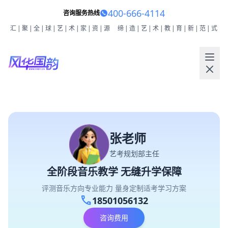
400-666-4114
咨询服务热线
汇|聚|全|球|艺|术|家|资|源
缔|造|艺|术|教|育|新|范|式
张老师
艺考规划部主任
全阶段音乐教学 无缝升学保障
评测音乐方向专业能力 量身定制适考学习方案
call
18501056132
咨询费用