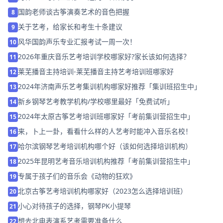
国韵老师谈古筝演奏艺术的音色把握
8
关于艺考，给家长和考生十条建议
9
风华国韵声乐专业汇报考试一周一次！
10
2026年重庆音乐艺考培训学校哪家好?家长该如何选择？
11
莱芜播音主持培训-莱芜播音主持艺考培训班哪家好
12
2024年济南声乐艺考集训机构哪家好推荐「集训班招生中」
13
新乡钢琴艺考教学机构/学校哪里最好「免费试听」
14
2024年太原古筝艺考培训班哪家好「考前集训营招生中」
15
来，卜上一卦，看看什么样的人艺考时能冲入音乐名校！
16
哈尔滨钢琴艺考培训机构哪个好（该如何选择培训机构）
17
2025年昆明艺考音乐培训机构推荐「考前集训营招生中」
18
专属于孩子们的音乐会《动物的狂欢》
19
北京古筝艺考培训机构哪家好（2023怎么选择培训班）
20
小心对待孩子的选择，钢琴PK小提琴
21
想去北电表演系艺考需要准备什么
22