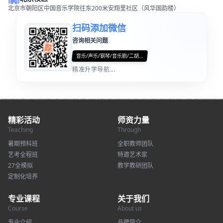
北京市朝阳区中国音乐学院往东200米安翔里社区（风华国韵楼）
扫码添加微信
咨询相关问题
音乐/声乐/钢琴/音乐剧/二胡...
精准升学导航...
精彩活动
师资力量
Teaching
Through
暑期预科班
全职教师团队
艺考全程班
特邀艺术家
27全模拟
教学教研团队
定制化培养
专业课程
关于我们
Course
About us
专业介绍
品牌简介