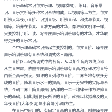
音乐基础常识包罗乐理、视唱(模唱)、练耳、音乐常
识、音乐赏析等多种常识系统构成，以视唱练耳为主，包罗
听辨大年夜小音阶、识别音级、听辨音程、和弦与节奏、视
唱等，培养在节奏、音准方面的才华，像进修文明课一样，
只要控制了听、读、写枣庄声乐培训班哪有的才华，才华取
得更多的音乐常识。
个中乐理基础常识是起主要控制的，包罗音阶、噪枣庄
声乐培训班哪有音系统和调式这三局部。
音阶(Scale)指调式中的各音，从以某个音高为终点即
从主音末尾，依照枣庄声乐培训班哪有音高次序递次将音符
由低至高来摆设，如许的音列称为音阶，世界各地有很多分
歧的音阶，随着音乐水平的提高，音乐十分完整的实际与系
统，今朝世界上简直都是用西洋的十二平均律来作为进修音
乐的基础，因此我们明天所说的音阶，就是以比拟遍及的大
年夜音阶(大年夜调)与小音阶(小调)为主。
在音乐中应用的、有固定音高的音的总和，叫做噪枣庄