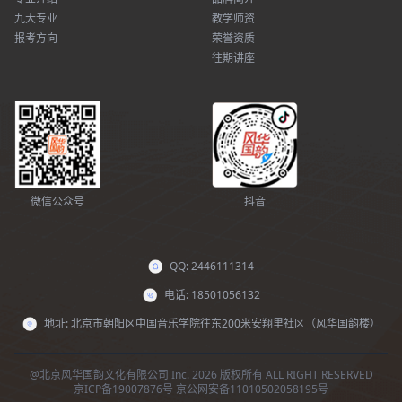
九大专业
教学师资
报考方向
荣誉资质
往期讲座
微信公众号
抖音
QQ: 2446111314
电话: 18501056132
地址: 北京市朝阳区中国音乐学院往东200米安翔里社区（风华国韵楼）
@北京风华国韵文化有限公司 Inc. 2026 版权所有 ALL RIGHT RESERVED
京ICP备19007876号
京公网安备11010502058195号