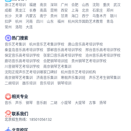
浙江艺考培训
福建
南京
深圳
广州
合肥
山西
沈阳
重庆
武汉
成都
黑龙江
长春
南昌
昆明
西安
上海
北京
石家庄
郑州
长沙
天津
内蒙古
南宁
贵州
甘肃
海口
西宁
乌鲁木齐
银川
拉萨
杭州
河南
四川
山东
福州
杭州风华国韵艺术教育
青岛
常州
洛阳
大连
热门搜索
音乐艺考集训
杭州音乐艺考集训学校
唐山音乐高考培训学校
秦皇岛音乐高考培训学校
邯郸音乐高考培训学校
邢台音乐高考培训学校
保定音乐高考培训学校
张家口音乐高考培训学校
沧州音乐高考培训学校
廊坊音乐高考培训学校
合肥钢琴培训班
贵州钢琴艺考培训学校
川音钢琴艺考培训学校
南京钢琴艺考集训
沈阳正规声乐艺考培训哪家口碑好
杭州音乐艺考培训机构
南京钢琴艺考集训
济南音乐集训
寒假声乐集训班
声乐艺考生钢琴集训
二胡培训
器乐培训
音乐培训
钢琴培训
相关专业
音乐
声乐
钢琴
音乐剧
二胡
小提琴
大提琴
古筝
扬琴
联系我们
北京招生热线：18501056132
北京校区