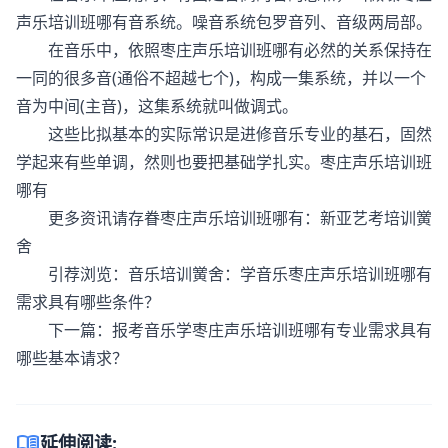
声乐培训班哪有音系统。噪音系统包罗音列、音级两局部。
在音乐中，依照枣庄声乐培训班哪有必然的关系保持在
一同的很多音(通俗不超越七个)，构成一集系统，并以一个
音为中间(主音)，这集系统就叫做调式。
这些比拟基本的实际常识是进修音乐专业的基石，固然
学起来有些单调，然则也要把基础学扎实。枣庄声乐培训班
哪有
更多资讯请存眷枣庄声乐培训班哪有：新亚艺考培训黉
舍
引荐浏览：音乐培训黉舍：学音乐枣庄声乐培训班哪有
需求具有哪些条件？
下一篇：报考音乐学枣庄声乐培训班哪有专业需求具有
哪些基本请求？
menu_book
延伸阅读: